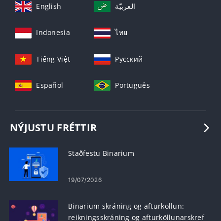
English
العربيّة
Indonesia
ไทย
Tiếng Việt
Русский
Español
Português
NÝJUSTU FRÉTTIR
Staðfestu Binarium
19/07/2026
Binarium skráning og afturköllun:
reikningsskráning og afturköllunarskref