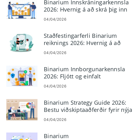
Binarium Innskráningarkennsla
2026: Hvernig á að skrá þig inn
og laga innskráningarvandamál
04/04/2026
Staðfestingarferli Binarium
reiknings 2026: Hvernig á að
klára KYC auðveldlega
04/04/2026
Binarium Innborgunarkennsla
2026: Fljótt og einfalt
fjármögnunarferli
04/04/2026
Binarium Strategy Guide 2026:
Bestu viðskiptaaðferðir fyrir nýja
kaupmenn
04/04/2026
Binarium