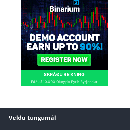
SKRÁÐU REIKNING
Fáðu $10.000 Ókeypis Fyrir Byrjendur
Veldu tungumál