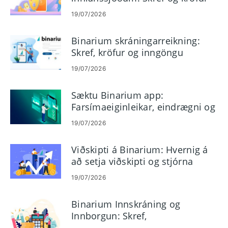
19/07/2026
Binarium skráningarreikning:
Skref, kröfur og inngöngu
19/07/2026
Sæktu Binarium app:
Farsímaeiginleikar, eindrægni og
ávinningur
19/07/2026
Viðskipti á Binarium: Hvernig á
að setja viðskipti og stjórna
áhættu
19/07/2026
Binarium Innskráning og
Innborgun: Skref,
greiðsluaðferðir og takmörk