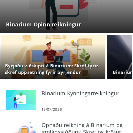
Binarium Opinn reikningur
Byrjaðu viðskipti á Binarium: Skref-fyrir-
skref uppsetning fyrir byrjendur
Binariu
Binarium Kynningarreikningur
19/07/2026
Opnaðu reikning á Binarium og
innlánssjóðum: Skref og kröfur