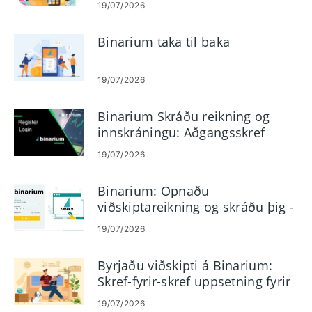
19/07/2026
Binarium taka til baka
19/07/2026
Binarium Skráðu reikning og
innskráningu: Aðgangsskref
reiknings
19/07/2026
Binarium: Opnaðu
viðskiptareikning og skráðu þig -
Skref og kröfur
19/07/2026
Byrjaðu viðskipti á Binarium:
Skref-fyrir-skref uppsetning fyrir
byrjendur
19/07/2026