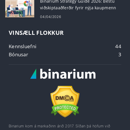
Binarium Strategy Guide 2026: Bestu
viðskiptaaðferðir fyrir nýja kaupmenn
04/04/2026
VINSÆLL FLOKKUR
Kennsluefni
44
Bónusar
3
Binarium kom á markaðinn árið 2017. Síðan þá höfum við