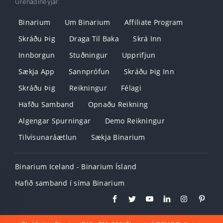
Grenadíneyjar.
Binarium
Um Binarium
Affiliate Program
Skráðu Þig
Draga Til Baka
Skrá Inn
Innborgun
Stuðningur
Upprifjun
Sækja App
Sannprófun
Skráðu Þig Inn
Skráðu Þig
Reikningur
Félagi
Hafðu Samband
Opnaðu Reikning
Algengar Spurningar
Demo Reikningur
Tilvísunaráætlun
Sækja Binarium
Binarium Iceland - Binarium Ísland
Hafið samband í síma Binarium