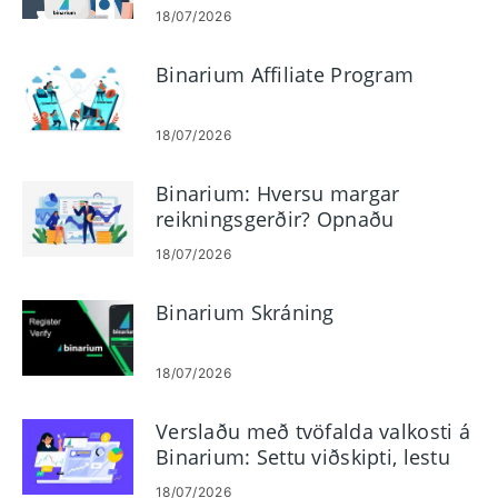
18/07/2026
Binarium Affiliate Program
18/07/2026
Binarium: Hversu margar
reikningsgerðir? Opnaðu
kynningarreikning með $10.000
18/07/2026
Binarium Skráning
18/07/2026
Verslaðu með tvöfalda valkosti á
Binarium: Settu viðskipti, lestu
töflur, stjórnaðu áhættu
18/07/2026