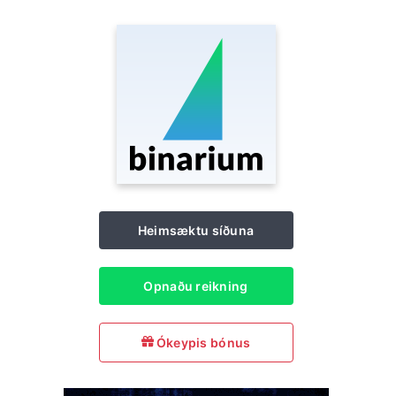
Heimsæktu síðuna
Opnaðu reikning
Ókeypis bónus