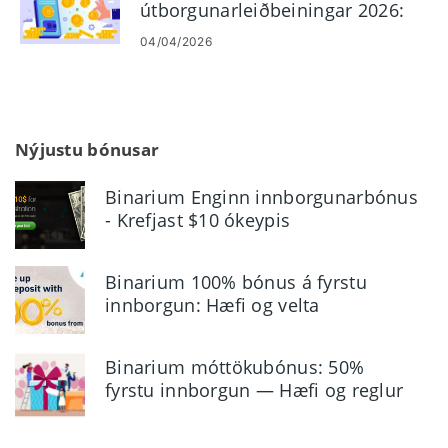
útborgunarleiðbeiningar 2026:
Hvernig á að taka út fé á
04/04/2026
öruggan hátt
Nýjustu bónusar
Binarium Enginn innborgunarbónus
- Krefjast $10 ókeypis
viðskiptainneign
Binarium 100% bónus á fyrstu
innborgun: Hæfi og velta
Binarium móttökubónus: 50%
fyrstu innborgun — Hæfi og reglur