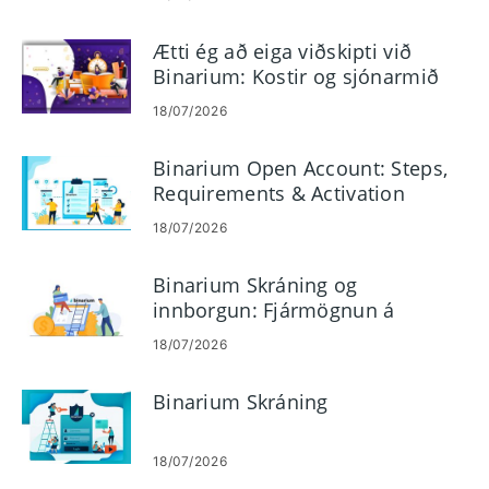
Ætti ég að eiga viðskipti við
Binarium: Kostir og sjónarmið
18/07/2026
Binarium Open Account: Steps,
Requirements & Activation
18/07/2026
Binarium Skráning og
innborgun: Fjármögnun á
reikningi þínum útskýrt
18/07/2026
Binarium Skráning
18/07/2026