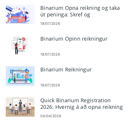
Binarium Opna reikning og taka
út peninga: Skref og
útborgunarreglur
18/07/2026
Binarium Opinn reikningur
18/07/2026
Binarium Reikningur
18/07/2026
Quick Binarium Registration
2026: Hvernig á að opna reikning
á nokkrum mínútum
04/04/2026