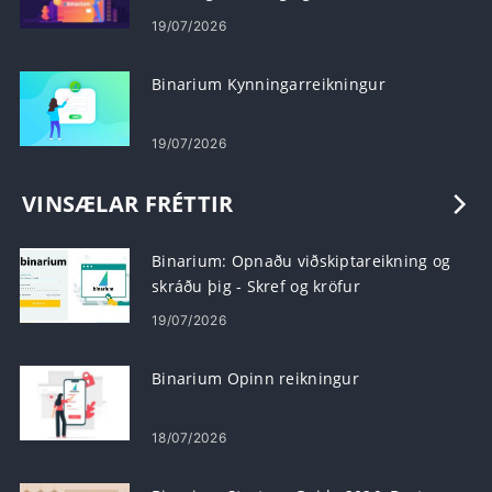
19/07/2026
Binarium Kynningarreikningur
19/07/2026
VINSÆLAR FRÉTTIR
Binarium: Opnaðu viðskiptareikning og
skráðu þig - Skref og kröfur
19/07/2026
Binarium Opinn reikningur
18/07/2026