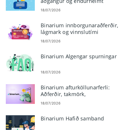
aðgangur og endurheimt
lykilorðs
18/07/2026
Binarium innborgunaraðferðir,
lágmark og vinnslutími
18/07/2026
Binarium Algengar spurningar
18/07/2026
Binarium afturköllunarferli:
Aðferðir, takmörk,
útborgunartímar
18/07/2026
Binarium Hafið samband