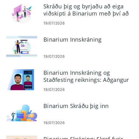
Skráðu þig og byrjaðu að eiga
viðskipti á Binarium með því að
nota kynningarreikning
19/07/2026
Binarium Innskráning
19/07/2026
Binarium Innskráning og
Staðfesting reiknings: Aðgangur
að skrefum og skjölum
19/07/2026
Binarium Skráðu þig inn
19/07/2026