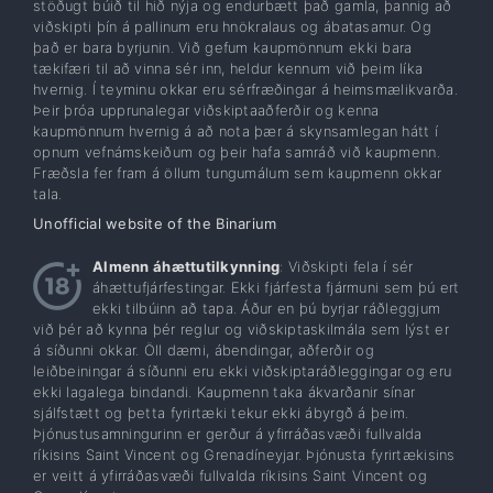
stöðugt búið til hið nýja og endurbætt það gamla, þannig að
viðskipti þín á pallinum eru hnökralaus og ábatasamur. Og
það er bara byrjunin. Við gefum kaupmönnum ekki bara
tækifæri til að vinna sér inn, heldur kennum við þeim líka
hvernig. Í teyminu okkar eru sérfræðingar á heimsmælikvarða.
Þeir þróa upprunalegar viðskiptaaðferðir og kenna
kaupmönnum hvernig á að nota þær á skynsamlegan hátt í
opnum vefnámskeiðum og þeir hafa samráð við kaupmenn.
Fræðsla fer fram á öllum tungumálum sem kaupmenn okkar
tala.
Unofficial website of the Binarium
Almenn áhættutilkynning
: Viðskipti fela í sér
áhættufjárfestingar. Ekki fjárfesta fjármuni sem þú ert
ekki tilbúinn að tapa. Áður en þú byrjar ráðleggjum
við þér að kynna þér reglur og viðskiptaskilmála sem lýst er
á síðunni okkar. Öll dæmi, ábendingar, aðferðir og
leiðbeiningar á síðunni eru ekki viðskiptaráðleggingar og eru
ekki lagalega bindandi. Kaupmenn taka ákvarðanir sínar
sjálfstætt og þetta fyrirtæki tekur ekki ábyrgð á þeim.
Þjónustusamningurinn er gerður á yfirráðasvæði fullvalda
ríkisins Saint Vincent og Grenadíneyjar. Þjónusta fyrirtækisins
er veitt á yfirráðasvæði fullvalda ríkisins Saint Vincent og