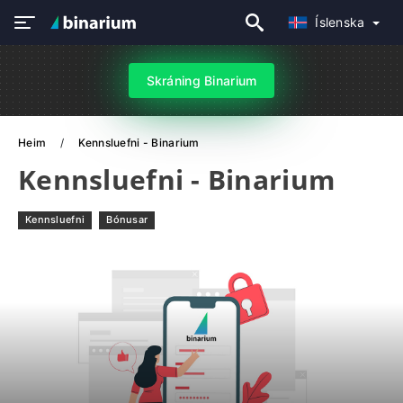
Íslenska
Skráning Binarium
Heim
Kennsluefni - Binarium
Kennsluefni - Binarium
Kennsluefni
Bónusar