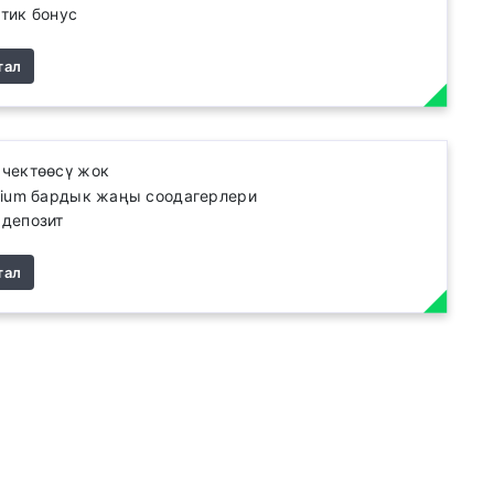
тик бонус
тал
 чектөөсү жок
rium бардык жаңы соодагерлери
 депозит
тал