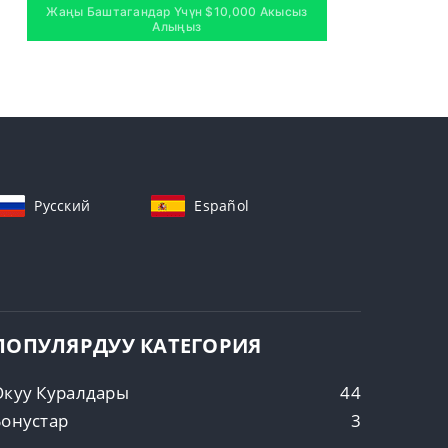
Жаңы Баштагандар Үчүн $10,000 Акысыз
Алыңыз
Русский
Español
ПОПУЛЯРДУУ КАТЕГОРИЯ
Окуу Куралдары
44
Бонустар
3