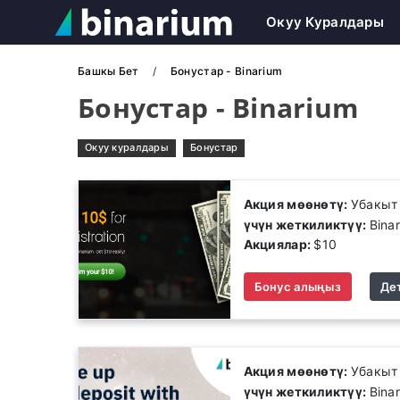
Окуу Куралдары
Башкы Бет
Бонустар - Binarium
Бонустар - Binarium
Окуу куралдары
Бонустар
Акция мөөнөтү:
Убакыт
үчүн жеткиликтүү:
Bina
Акциялар:
$10
Бонус алыңыз
Де
Акция мөөнөтү:
Убакыт
үчүн жеткиликтүү:
Bina