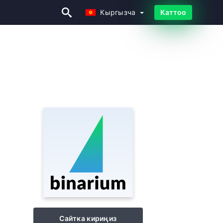
Кыргызча
Каттоо
Кыргызча
Сайтка кириңиз