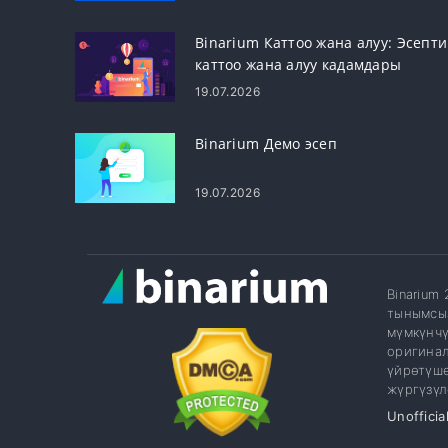
Binarium Каттоо жана алуу: Эсепти
каттоо жана алуу кадамдары
19.07.2026
Binarium Демо эсеп
19.07.2026
Binarium
тынымсыз
мүмкүнчү
оригинал
үйрөтүшө
жүргүзүл
Unofficia