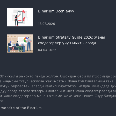
Binarium Эсеп ачуу
18.07.2026
Binarium Strategy Guide 2026: Жаңы
соодагерлер үчүн мыкты соода
стратегиялары
04.04.2026
 2017-жылы рынокто пайда болгон. Ошондон бери платформада соо
 жаңысын түзүп, эскисин жакшырттык. Жана бул башталышы гана. 
лүгүн бербестен, аларды кантип үйрөтөбүз. Биздин командада дү
дуу соода стратегияларын иштеп чыгышат жана соодагерлерди а
т жана соодагерлер менен жекеме-жеке кеңешишет. Окуу биздин
өт.
l website of the Binarium