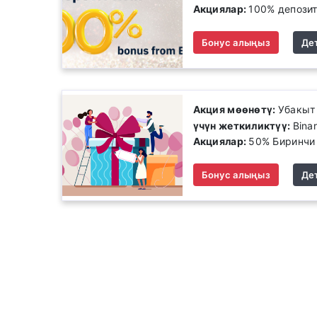
Акциялар:
100% депозит
Бонус алыңыз
Де
Акция мөөнөтү:
Убакыт
үчүн жеткиликтүү:
Bina
Акциялар:
50% Биринчи
Бонус алыңыз
Де