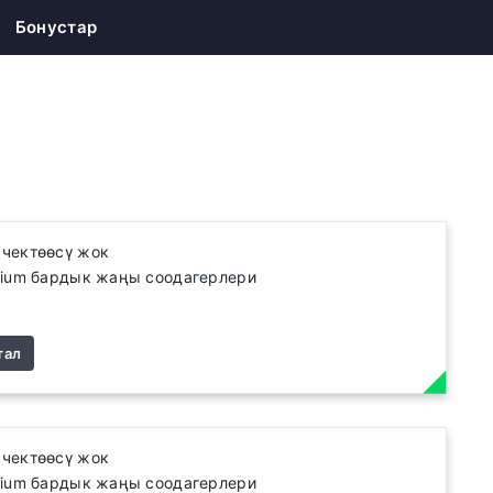
Бонустар
 чектөөсү жок
rium бардык жаңы соодагерлери
тал
 чектөөсү жок
rium бардык жаңы соодагерлери