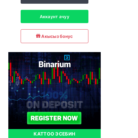
Аккаунт ачуу
Акысыз бонус
КАТТОО ЭСЕБИН