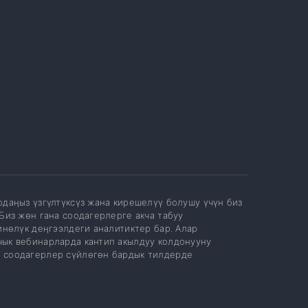
даңыз үзгүлтүксүз жана кирешелүү болушу үчүн биз
Биз жөн гана соодагерлерге акча табуу
йнөлүк деңгээлдеги аналитиктер бар. Алар
чык вебинарларда кантип акылдуу колдонууну
 соодагерлер сүйлөгөн бардык тилдерде