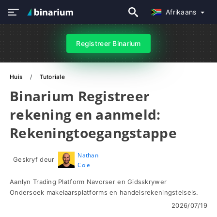
Afrikaans
Registreer Binarium
Huis
Tutoriale
Binarium Registreer
rekening en aanmeld:
Rekeningtoegangstappe
Nathan
Geskryf deur
Cole
Aanlyn Trading Platform Navorser en Gidsskrywer
Ondersoek makelaarsplatforms en handelsrekeningstelsels.
2026/07/19