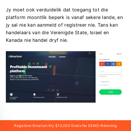
Jy moet ook verduidelik dat toegang tot die
platform moontlik beperk is vanaf sekere lande, en
jy sal nie kan aanmeld of registreer nie. Tans kan
handelaars van die Verenigde State, Israel en
Kanada nie handel dryf nie.
Wanneer jy na die registrasiebladsy gaan, sien jy
Registreer Binarium Kry $10,000 Gratis Na DEMO-Rekening
verskeie maniere om by die platform aan te meld.