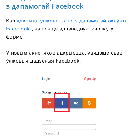
з дапамогай Facebook
Каб
адкрыць уліковы запіс з дапамогай акаўнта
Facebook
, націсніце адпаведную кнопку ў
форме.
У новым акне, якое адкрыецца, увядзіце свае
ўліковыя дадзеныя Facebook: