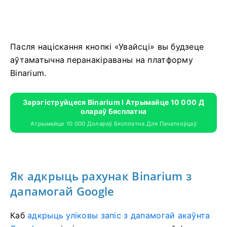
Пасля націскання кнопкі «Увайсці» вы будзеце
аўтаматычна перанакіраваны на платформу
Binarium.
Зарэгіструйцеся Binarium І Атрымайце 10 000 Д
Олараў Бясплатна
Атрымайце 10 000 Долараў Бясплатна Для Пачаткоўцаў
Як адкрыць рахунак Binarium з
дапамогай Google
Каб
адкрыць уліковы запіс з дапамогай акаўнта