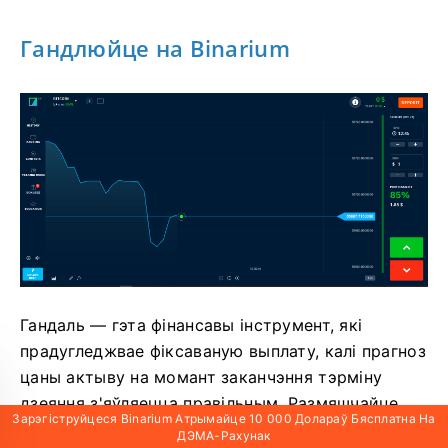
Гандлюйце на Binarium
Гандаль — гэта фінансавы інструмент, які
прадугледжвае фіксаваную выплату, калі прагноз
цаны актыву на момант заканчэння тэрміну
дзеяння з'яўляецца правільным. Размяшчайце
Зарэгіструйцеся Binarium Атрымайце 10 000 Долараў Бясплатна На
здзелкі ў залежнасці ад таго, ці лічыце вы, што
ДЭМА-Рахунак