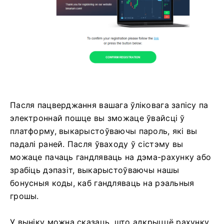
Пасля пацверджання вашага ўліковага запісу па
электроннай пошце вы зможаце ўвайсці ў
платформу, выкарыстоўваючы пароль, які вы
падалі раней. Пасля ўваходу ў сістэму вы
можаце пачаць гандляваць на дэма-рахунку або
зрабіць дэпазіт, выкарыстоўваючы нашы
бонусныя коды, каб гандляваць на рэальныя
грошы.
У выніку можна сказаць, што адкрыццё рахунку