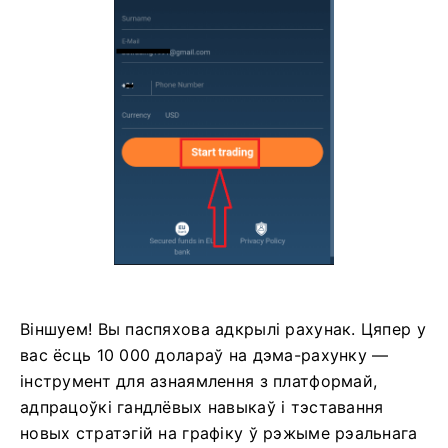
Віншуем! Вы паспяхова адкрылі рахунак. Цяпер у
вас ёсць 10 000 долараў на дэма-рахунку —
інструмент для азнаямлення з платформай,
адпрацоўкі гандлёвых навыкаў і тэставання
новых стратэгій на графіку ў рэжыме рэальнага