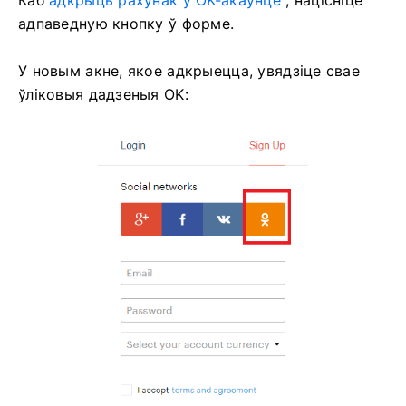
адпаведную кнопку ў форме.
У новым акне, якое адкрыецца, увядзіце свае
ўліковыя дадзеныя OK: