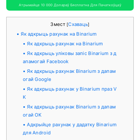
Атрымайце 10 000 Долараў Бясплатна Для Пачаткоўцаў
Змест
Схаваць
[
]
Як адкрыць рахунак на Binarium
Як адкрыць рахунак на Binarium
Як адкрыць уліковы запіс Binarium з д
апамогай Facebook
Як адкрыць рахунак Binarium з дапам
огай Google
Як адкрыць рахунак у Binarium праз V
K
Як адкрыць рахунак Binarium з дапам
огай OK
Адкрыйце рахунак у дадатку Binarium
для Android