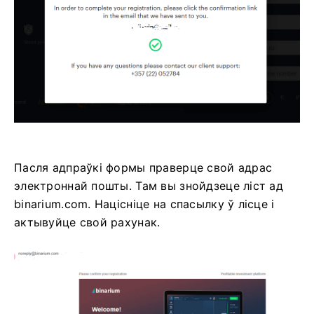
Пасля адпраўкі формы праверце свой адрас
электроннай пошты. Там вы знойдзеце ліст ад
binarium.com. Націсніце на спасылку ў лісце і
актывуйце свой рахунак.