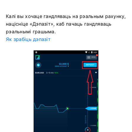
Калі вы хочаце гандляваць на рэальным рахунку,
націсніце «Дэпазіт», каб пачаць гандляваць
рэальнымі грашыма.
Як зрабіць дэпазіт