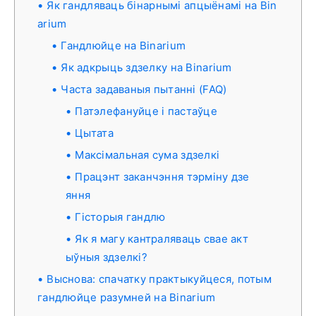
Як гандляваць бінарнымі апцыёнамі на Bin
arium
Гандлюйце на Binarium
Як адкрыць здзелку на Binarium
Часта задаваныя пытанні (FAQ)
Патэлефануйце і пастаўце
Цытата
Максімальная сума здзелкі
Працэнт заканчэння тэрміну дзе
яння
Гісторыя гандлю
Як я магу кантраляваць свае акт
ыўныя здзелкі?
Выснова: спачатку практыкуйцеся, потым
гандлюйце разумней на Binarium