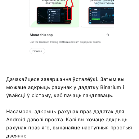
Дачакайцеся завяршэння ўсталёўкі. Затым вы
можаце адкрыць рахунак у дадатку Binarium і
ўвайсці ў сістэму, каб пачаць гандляваць.
Насамрэч, адкрыць рахунак праз дадатак для
Android даволі проста. Калі вы хочаце адкрыць
рахунак праз яго, выканайце наступныя простыя
дзеянні: