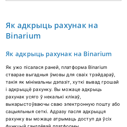
Як адкрыць рахунак на
Binarium
Як адкрыць рахунак на Binarium
Як ужо пісалася раней, платформа Binarium
стварае выгадныя ўмовы для сваіх трэйдараў,
такія як мінімальны дэпазіт, хуткі вывад грошай
і адкрыццё рахунку. Вы можаце адкрыць
рахунак усяго ў некалькі клікаў,
выкарыстоўваючы сваю электронную пошту або
сацыяльныя сеткі. Адразу пасля адкрыцця
рахунку вы можаце атрымаць доступ да ўсіх
функцый гандлёвай платформы.