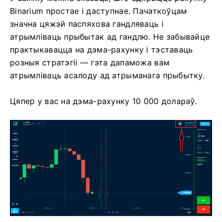
Binarium простае і даступнае. Пачаткоўцам
значна цяжэй паспяхова гандляваць і
атрымліваць прыбытак ад гандлю. Не забывайце
практыкавацца на дэма-рахунку і тэставаць
розныя стратэгіі — гэта дапаможа вам
атрымліваць асалоду ад атрыманага прыбытку.
Цяпер у вас на дэма-рахунку 10 000 долараў.