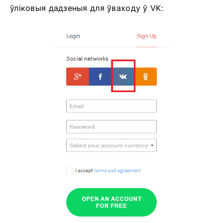
ўліковыя дадзеныя для ўваходу ў VK: