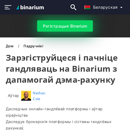
Беларуская
Рэгістрацыя Binarium
Дом
Падручнікі
Зарэгіструйцеся і пачніце
гандляваць на Binarium з
дапамогай дэма-рахунку
Nathan
Аўтар
Cole
Даследчык онлайн-гандлёвай платформы і аўтар
кіраўніцтва
Даследуе брокерскія платформы і сістэмы гандлёвых
рахункаў.