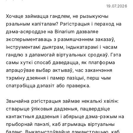
19.07.2026
Хочаце займацца гандлем, не рызыкуючы
рэальным капіталам? Рэгістрацыя і пераход на
дэма-асяроддзе на Binarium дазваляе
эксперыментаваць з размяшчэннем заказаў,
інструментамі дыяграм, індыкатарамі і часам
гандлю з дапамогай віртуальных сродкаў. Гэта
самы хуткі спосаб даведацца, як платформа
апрацоўвае выбар актываў, час заканчэння
тэрміну дзеяння і памер пазіцыі, перш чым
спатрэбіцца дэпазіт або праверка.
Звычайна рэгістрацыя займае некалькі хвілін:
стварыце ўліковыя дадзеныя, пацвердзіце
кантактныя дадзеныя і абярыце дэма-рэжым на
прыборнай панэлі, каб атрымаць віртуальны
баланс. Выкарыстоўвайце дэманстрацыю, каб