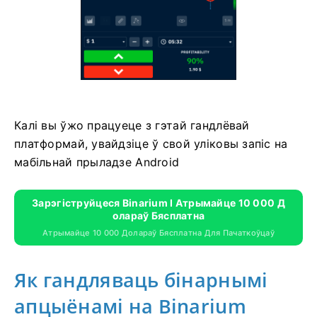
Калі вы ўжо працуеце з гэтай гандлёвай
платформай, увайдзіце ў свой уліковы запіс на
мабільнай прыладзе Android
Зарэгіструйцеся Binarium І Атрымайце 10 000 Д
Олараў Бясплатна
Атрымайце 10 000 Долараў Бясплатна Для Пачаткоўцаў
Як гандляваць бінарнымі
апцыёнамі на Binarium