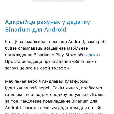
Адкрыйце рахунак у дадатку
Binarium для Android
Калі ў вас мабільная прылада Android, вам трэба
будзе спампаваць афіцыйнае мабільнае
прыкладанне Binarium з Play Store або
адсюль
.
Проста знайдзіце прыкладанне «Binarium» і
загрузіце яго на свой тэлефон.
Мабільная версія гандлёвай платформы
ідэнтычная вэб-версіі. Такім чынам, праблем з
гандлем і пераводам сродкаў не ўзнікне. Больш
за тое, гандлёвае прыкладанне Binarium для
Android лічыцца лепшым дадаткам для онлайн-