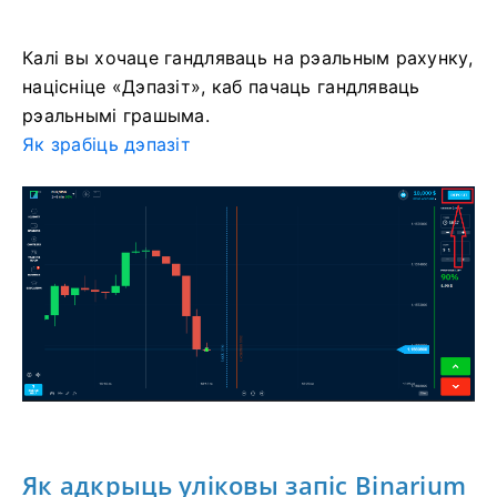
Калі вы хочаце гандляваць на рэальным рахунку,
націсніце «Дэпазіт», каб пачаць гандляваць
рэальнымі грашыма.
Як зрабіць дэпазіт
Як адкрыць уліковы запіс Binarium