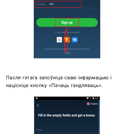
Пасля гэтага запоўніце сваю інфармацыю і
націсніце кнопку «Пачаць гандляваць».