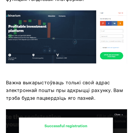
Важна выкарыстоўваць толькі свой адрас
электроннай пошты пры адкрыцці рахунку. Вам
трэба будзе пацвердзіць яго пазней.