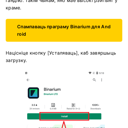
гандлю. Такім чынам, яно мае высокі рэйтынг у
краме.
Спампаваць праграму Binarium для And
roid
Націсніце кнопку [Усталяваць], каб завяршыць
загрузку.