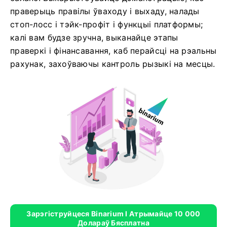
праверыць правілы ўваходу і выхаду, налады
стоп-лосс і тэйк-профіт і функцыі платформы;
калі вам будзе зручна, выканайце этапы
праверкі і фінансавання, каб перайсці на рэальны
рахунак, захоўваючы кантроль рызыкі на месцы.
Зарэгіструйцеся Binarium І Атрымайце 10 000
Долараў Бясплатна