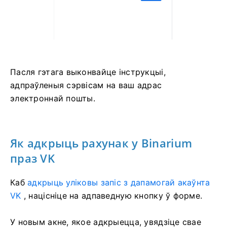
Пасля гэтага выконвайце інструкцыі,
адпраўленыя сэрвісам на ваш адрас
электроннай пошты.
Як адкрыць рахунак у Binarium
праз VK
Каб
адкрыць уліковы запіс з дапамогай акаўнта
VK
, націсніце на адпаведную кнопку ў форме.
У новым акне, якое адкрыецца, увядзіце свае