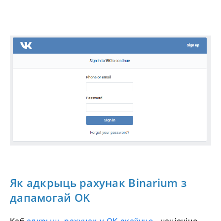
Як адкрыць рахунак Binarium з
дапамогай OK
Каб
адкрыць рахунак у OK-акаўнце
, націсніце