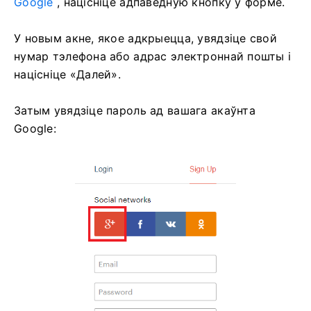
Google
, націсніце адпаведную кнопку ў форме.
У новым акне, якое адкрыецца, увядзіце свой
нумар тэлефона або адрас электроннай пошты і
націсніце «Далей».
Затым увядзіце пароль ад вашага акаўнта
Google: