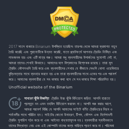
2017 সালে বাজারে Binarium উপস্থিত হয়েছিল৷ তারপর থেকে আমরা ক্রমাগত নতুন
তৈরি করেছি এবং পুরানোটিকে উন্নত করেছি, যাতে প্ল্যাটফর্মে আপনার ট্রেডিং নির্বিঘ্ন এবং
লাভজনক হয়৷ এবং এটি মাত্র শুরু। আমরা শুধু ব্যবসায়ীদের উপার্জনের সুযোগই দেই না,
আমরা তাদের শেখাই কিভাবে। আমাদের দলে বিশ্বমানের বিশ্লেষক রয়েছে। তারা মূল
ট্রেডিং কৌশলগুলি তৈরি করে এবং ব্যবসায়ীদের শেখায় যে কীভাবে সেগুলি খোলা ওয়েবিনারে
বুদ্ধিমত্তার সাথে ব্যবহার করতে হয় এবং তারা ব্যবসায়ীদের সাথে একের পর এক পরামর্শ
করে। আমাদের ব্যবসায়ীরা যে সব ভাষায় কথা বলে সে সব ভাষায় শিক্ষা পরিচালিত হয়।
Unofficial website of the Binarium
সাধারণ ঝুঁকি বিজ্ঞপ্তি
: ট্রেডিং উচ্চ ঝুঁকি বিনিয়োগ জড়িত. আপনি হারাতে
প্রস্তুত নন এমন তহবিল বিনিয়োগ করবেন না। আপনি শুরু করার আগে,
আমরা পরামর্শ দিচ্ছি যে আপনি আমাদের সাইটে বর্ণিত ট্রেডিংয়ের নিয়ম ও
শর্তাবলীর সাথে পরিচিত হন। সাইটের কোনো উদাহরণ, টিপস, কৌশল এবং নির্দেশাবলী
ট্রেডিং সুপারিশ গঠন করে না এবং আইনত বাধ্যতামূলক নয়। ব্যবসায়ীরা স্বাধীনভাবে
তাদের সিদ্ধান্ত নেয় এবং এই কোম্পানি তাদের জন্য দায়িত্ব গ্রহণ করে না। পরিষেবা