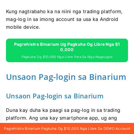
Kung nagtrabaho ka na niini nga trading platform,
mag-log in sa imong account sa usa ka Android
mobile device.
Pagrehistro Binarium Ug Pagkuha Og Libre Nga $1
0,000
Pagkuha Og $10,000 Nga Libre Para Sa Mga Nagsugod
Unsaon Pag-login sa Binarium
Unsaon Pag-login sa Binarium
Duna kay duha ka paagi sa pag-log in sa trading
platform. Ang una kay smartphone app, ug ang
ikaduha kay access pinaagi sa online platform
Pagrehistro Binarium Pagkuha Og $10,000 Nga Libre Sa DEMO Account
gamit ang browser. Bisan unsa pa, among