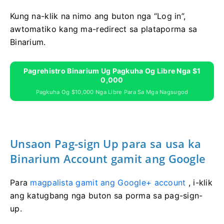
Kung na-klik na nimo ang buton nga “Log in”,
awtomatiko kang ma-redirect sa plataporma sa
Binarium.
Pagrehistro Binarium Ug Pagkuha Og Libre Nga $1
0,000
Pagkuha Og $10,000 Nga Libre Para Sa Mga Nagsugod
Unsaon Pag-sign Up para sa usa ka
Binarium Account gamit ang Google
Para
magpalista gamit ang Google+ account
, i-klik
ang katugbang nga buton sa porma sa pag-sign-
up.