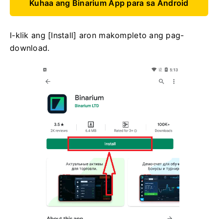
Kuhaa ang Binarium App para sa Android
I-klik ang [Install] aron makompleto ang pag-
download.