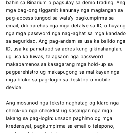
bahin sa Binarium o pagsulay sa demo trading. Ang
mga bag-ong tiggamit kanunay nga maglangan sa
pag-access tungod sa wala’y pagkumpirma sa
email, dili parehas nga mga detalye sa ID, o huyang
nga mga password nga nag-aghat sa mga kandado
sa seguridad. Ang pag-andam sa usa ka balido nga
ID, usa ka pamatuod sa adres kung gikinahanglan,
ug usa ka luwas, talagsaon nga password
makapamenos sa kasagarang mga hold-up sa
pagparehistro ug makapugong sa malikayan nga
mga bloke sa pag-login sa desktop o mobile
device.
Ang mosunod nga teksto naghatag og klaro nga
check-up nga checklist ug kasaligan nga mga
lakang sa pag-login: unsaon paghimo og mga
kredensyal, pagkumpirma sa email o telepono,