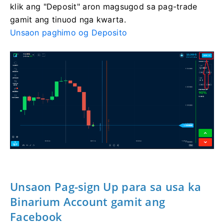
klik ang "Deposit" aron magsugod sa pag-trade
gamit ang tinuod nga kwarta.
Unsaon paghimo og Deposito
Unsaon Pag-sign Up para sa usa ka
Binarium Account gamit ang
Facebook