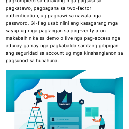
pagkompleto sa batakang mga pagsusi sa
pagkatawo, pagpagana sa two-factor
authentication, ug pagbawi sa nawala nga
password. Gi-flag usab niini ang kasagarang mga
sayup ug mga paglangan sa pag-verify aron
makabalhin ka sa demo o live nga pag-access nga
adunay gamay nga pagkabalda samtang gitipigan
ang seguridad sa account ug mga kinahanglanon sa
pagsunod sa hunahuna.