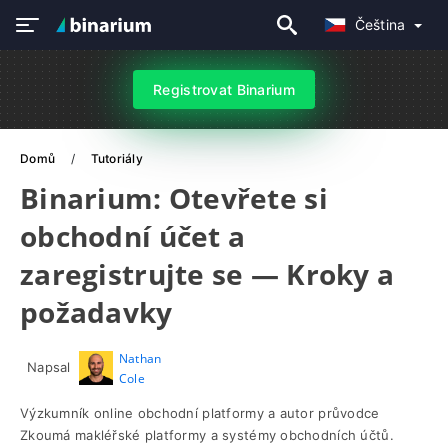
Čeština
Registrovat Binarium
Domů
Tutoriály
Binarium: Otevřete si
obchodní účet a
zaregistrujte se — Kroky a
požadavky
Nathan
Napsal
Cole
Výzkumník online obchodní platformy a autor průvodce
Zkoumá makléřské platformy a systémy obchodních účtů.