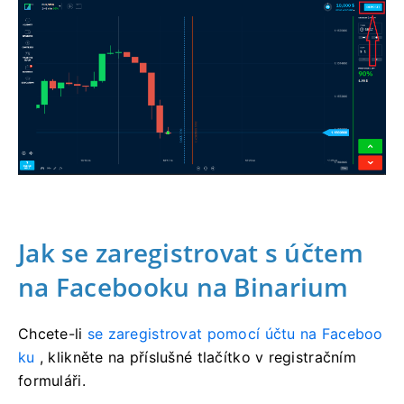
Jak se zaregistrovat s účtem
na Facebooku na Binarium
Chcete-li
se zaregistrovat pomocí účtu na Faceboo
ku
, klikněte na příslušné tlačítko v registračním
formuláři.