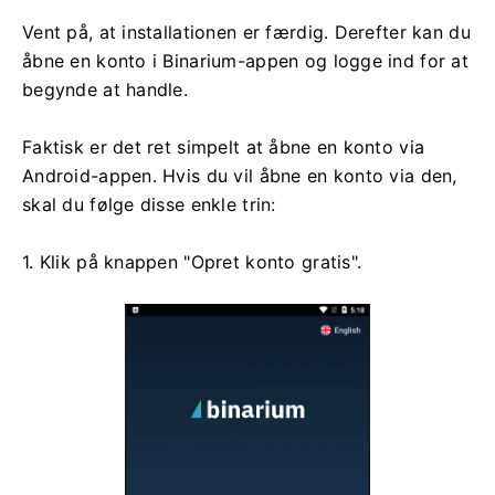
Vent på, at installationen er færdig. Derefter kan du
åbne en konto i Binarium-appen og logge ind for at
begynde at handle.
Faktisk er det ret simpelt at åbne en konto via
Android-appen. Hvis du vil åbne en konto via den,
skal du følge disse enkle trin:
1. Klik på knappen "Opret konto gratis".