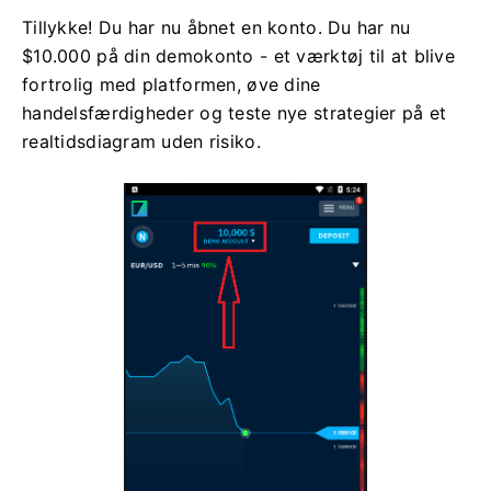
Tillykke! Du har nu åbnet en konto. Du har nu
$10.000 på din demokonto - et værktøj til at blive
fortrolig med platformen, øve dine
handelsfærdigheder og teste nye strategier på et
realtidsdiagram uden risiko.