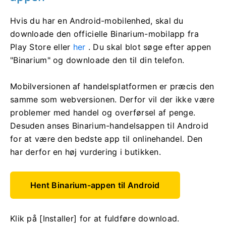
Hvis du har en Android-mobilenhed, skal du
downloade den officielle Binarium-mobilapp fra
Play Store eller
her
. Du skal blot søge efter appen
"Binarium" og downloade den til din telefon.
Mobilversionen af ​​handelsplatformen er præcis den
samme som webversionen. Derfor vil der ikke være
problemer med handel og overførsel af penge.
Desuden anses Binarium-handelsappen til Android
for at være den bedste app til onlinehandel. Den
har derfor en høj vurdering i butikken.
Hent Binarium-appen til Android
Klik på [Installer] for at fuldføre download.