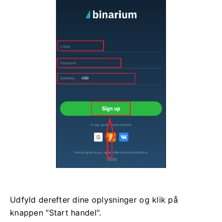
Udfyld derefter dine oplysninger og klik på
knappen "Start handel".