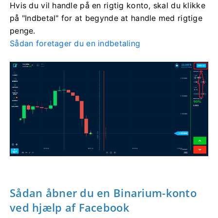
Hvis du vil handle på en rigtig konto, skal du klikke
på "Indbetal" for at begynde at handle med rigtige
penge.
Sådan foretager du en indbetaling
Sådan åbner du en Binarium-konto
ved hjælp af Facebook