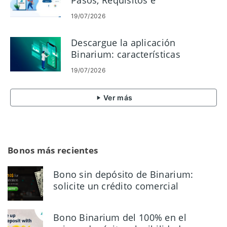
Pasos, Requisitos e
Incorporación
19/07/2026
Descargue la aplicación
Binarium: características
móviles, compatibilidad y
19/07/2026
beneficios
Ver más
Bonos más recientes
Bono sin depósito de Binarium:
solicite un crédito comercial
gratuito de $ 10
Bono Binarium del 100% en el