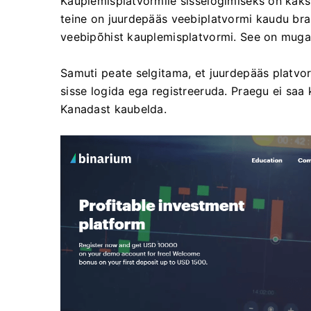
Kauplemisplatvormile sisselogimiseks on kaks
teine ​​on juurdepääs veebiplatvormi kaudu bra
veebipõhist kauplemisplatvormi. See on muga
Samuti peate selgitama, et juurdepääs platvormi
sisse logida ega registreeruda. Praegu ei saa 
Kanadast kaubelda.