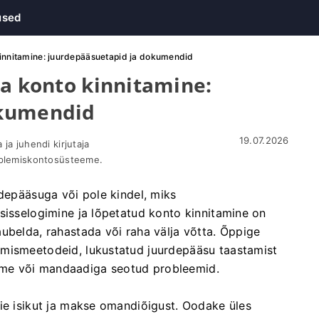
used
 kinnitamine: juurdepääsuetapid ja dokumendid
ja konto kinnitamine:
okumendid
19.07.2026
ja juhendi kirjutaja
uplemiskontosüsteeme.
rdepääsuga või pole kindel, miks
sisselogimine ja lõpetatud konto kinnitamine on
ubelda, rahastada või raha välja võtta. Õppige
imismeetodeid, lukustatud juurdepääsu taastamist
seadme või mandaadiga seotud probleemid.
ie isikut ja makse omandiõigust. Oodake üles