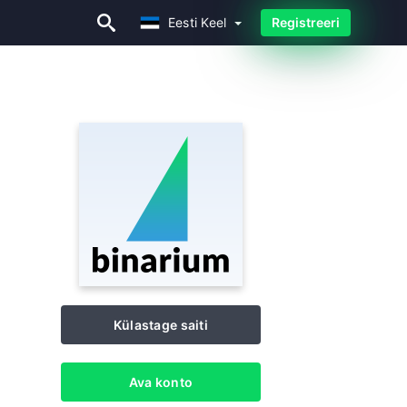
Eesti Keel
Registreeri
Eesti Keel
Külastage saiti
Ava konto