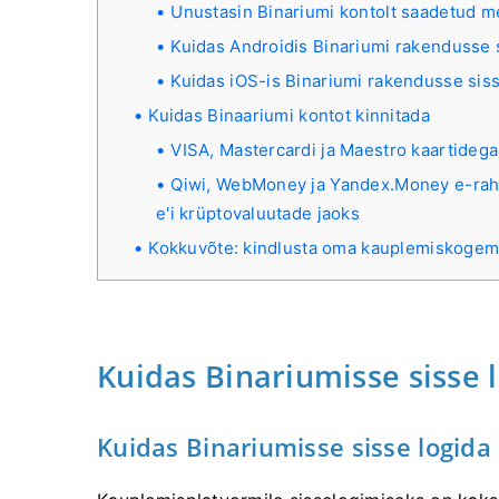
Unustasin Binariumi kontolt saadetud me
Kuidas Androidis Binariumi rakendusse 
Kuidas iOS-is Binariumi rakendusse siss
Kuidas Binaariumi kontot kinnitada
VISA, Mastercardi ja Maestro kaartidega
Qiwi, WebMoney ja Yandex.Money e-rahako
e'i krüptovaluutade jaoks
Kokkuvõte: kindlusta oma kauplemiskogemu
Kuidas Binariumisse sisse 
Kuidas Binariumisse sisse logida