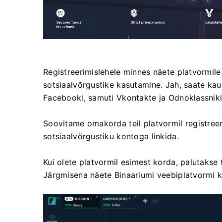
Registreerimislehele minnes näete platvormile 
sotsiaalvõrgustike kasutamine. Jah, saate ka
Facebooki, samuti Vkontakte ja Odnoklassniki 
Soovitame omakorda teil platvormil registree
sotsiaalvõrgustiku kontoga linkida.
Kui olete platvormil esimest korda, palutakse 
Järgmisena näete Binaariumi veebiplatvormi k