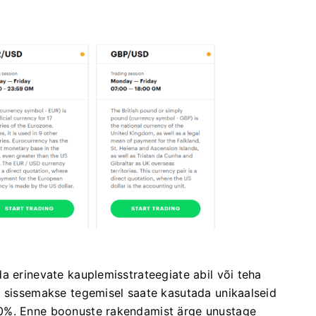
a erinevate kauplemisstrateegiate abil või teha
, sissemakse tegemisel saate kasutada unikaalseid
50%. Enne boonuste rakendamist ärge unustage