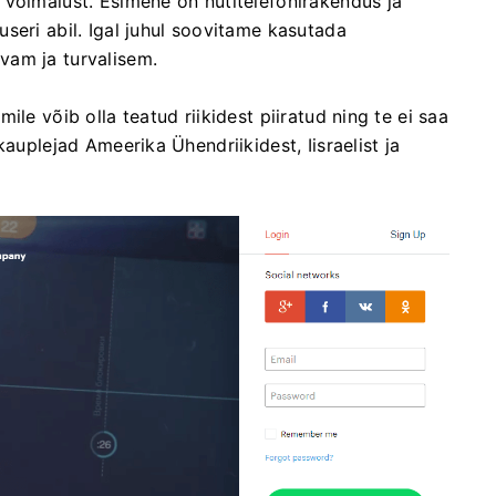
 võimalust. Esimene on nutitelefonirakendus ja
useri abil. Igal juhul soovitame kasutada
vam ja turvalisem.
le võib olla teatud riikidest piiratud ning te ei saa
kauplejad Ameerika Ühendriikidest, Iisraelist ja