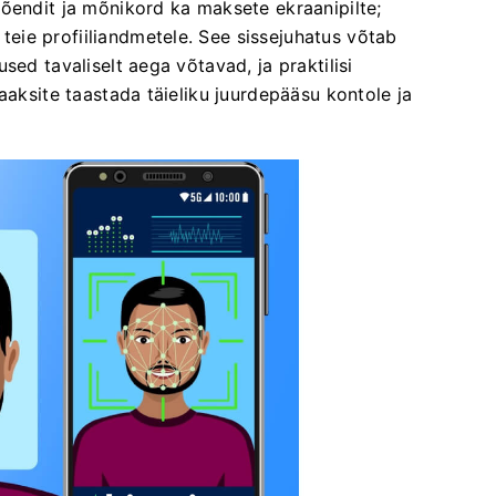
õendit ja mõnikord ka maksete ekraanipilte;
ie profiiliandmetele. See sissejuhatus võtab
sed tavaliselt aega võtavad, ja praktilisi
aaksite taastada täieliku juurdepääsu kontole ja