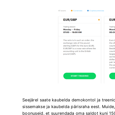
Seejärel saate kaubelda demokontol ja treenid
sissemakse ja kaubelda pärisraha eest. Muide
boonuseid, et suurendada oma saldot kuni 1