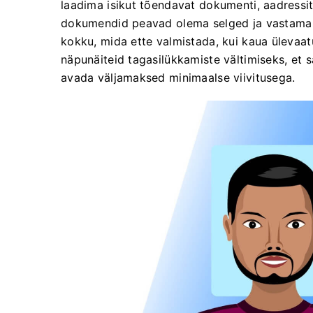
laadima isikut tõendavat dokumenti, aadressit
dokumendid peavad olema selged ja vastama te
kokku, mida ette valmistada, kui kaua ülevaatu
näpunäiteid tagasilükkamiste vältimiseks, et s
avada väljamaksed minimaalse viivitusega.