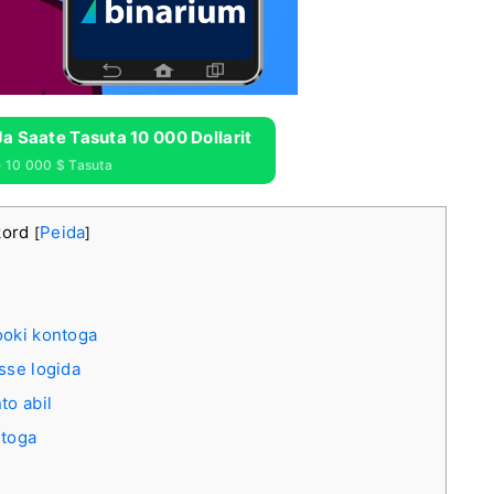
a Saate Tasuta 10 000 Dollarit
e 10 000 $ Tasuta
kord
Peida
[
]
ooki kontoga
sse logida
to abil
ntoga