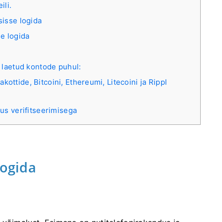
ili.
sisse logida
e logida
 laetud kontode puhul:
ttide, Bitcoini, Ethereumi, Litecoini ja Rippl
s verifitseerimisega
logida