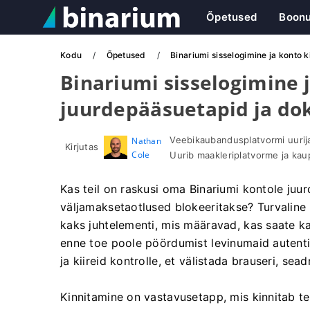
Õpetused
Boon
Kodu
Õpetused
Binariumi sisselogimine ja konto
Binariumi sisselogimine 
juurdepääsuetapid ja d
Veebikaubandusplatvormi uurija 
Nathan
Kirjutas
Cole
Uurib maakleriplatvorme ja ka
Kas teil on raskusi oma Binariumi kontole juu
väljamaksetaotlused blokeeritakse? Turvaline 
kaks juhtelementi, mis määravad, kas saate ka
enne toe poole pöördumist levinumaid autent
ja kiireid kontrolle, et välistada brauseri, 
Kinnitamine on vastavusetapp, mis kinnitab te