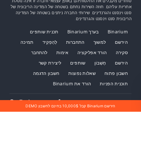
סוחרים מקבלים את החלטותיהם באופן עצמאי וחברה זו אינה נוטלת
אחריות עליהם. חוזה השירות נחתם בשטחה של המדינה הריבונית של
סנט וינסנט והגרנדינים. שירותי החברה ניתנים בשטחה של המדינה
הריבונית סנט וינסנט והגרנדינים.
Binarium
בערך Binarium
תכנית שותפים
הירשם
למשוך
התחברות
לְהַפְקִיד
תמיכה
סקירה
הורד אפליקציה
אימות
להתחבר
הירשם
חֶשְׁבּוֹן
שותפים
ליצירת קשר
חשבון פתוח
שאלות נפוצות
חשבון הדגמה
תוכנית הפניות
הורד את Binarium
הירשם Binarium קבל 10,000$ בחינם לחשבון DEMO
Binarium Israel - Binarium ישראל - Binarium إسرائي
צרו קשר Binarium