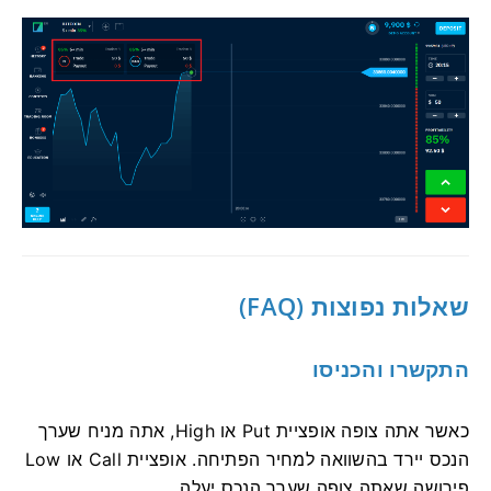
שאלות נפוצות (FAQ)
התקשרו והכניסו
כאשר אתה צופה אופציית Put או High, אתה מניח שערך
הנכס יירד בהשוואה למחיר הפתיחה. אופציית Call או Low
פירושה שאתה צופה שערך הנכס יעלה.