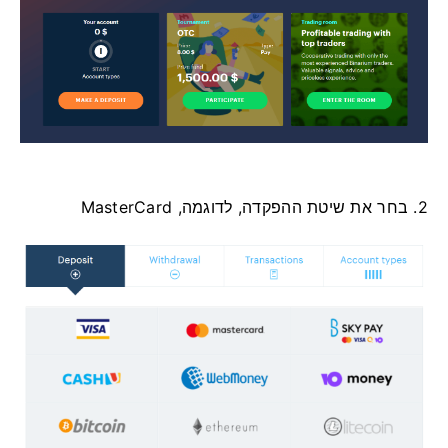
2. בחר את שיטת ההפקדה, לדוגמה, MasterCard