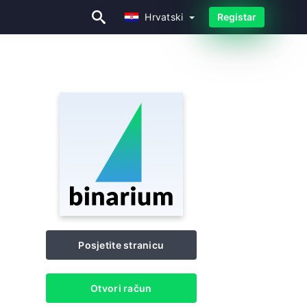
Hrvatski
Registar
Hrvatski
Posjetite stranicu
Otvori račun