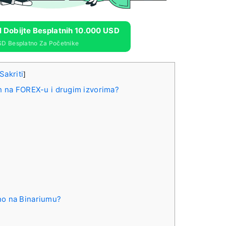
 I Dobijte Besplatnih 10.000 USD
SD Besplatno Za Početnike
Sakriti
]
ih na FOREX-u i drugim izvorima?
no na Binariumu?