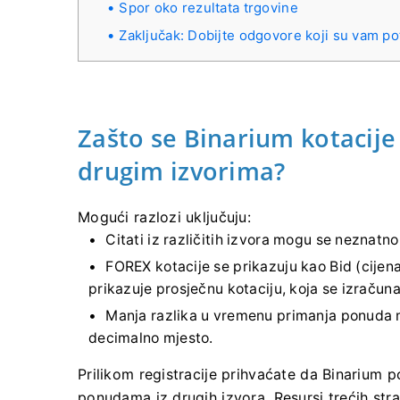
Spor oko rezultata trgovine
Zaključak: Dobijte odgovore koji su vam po
Zašto se Binarium kotacije
drugim izvorima?
Mogući razlozi uključuju:
Citati iz različitih izvora mogu se neznatno
FOREX kotacije se prikazuju kao Bid (cijena
prikazuje prosječnu kotaciju, koja se izračuna
Manja razlika u vremenu primanja ponuda mo
decimalno mjesto.
Prilikom registracije prihvaćate da Binarium p
ponudama iz drugih izvora. Resursi trećih st