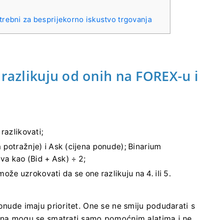
trebni za besprijekorno iskustvo trgovanja
 razlikuju od onih na FOREX-u i
 razlikovati;
 potražnje) i Ask (cijena ponude); Binarium
va kao (Bid + Ask) ÷ 2;
že uzrokovati da se one razlikuju na 4. ili 5.
onude imaju prioritet. One se ne smiju podudarati s
rana mogu se smatrati samo pomoćnim alatima i ne