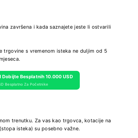
na završena i kada saznajete jeste li ostvarili
ne trgovine s vremenom isteka ne duljim od 5
 mjeseca.
 I Dobijte Besplatnih 10.000 USD
SD Besplatno Za Početnike
nom trenutku. Za vas kao trgovca, kotacije na
u (stopa isteka) su posebno važne.