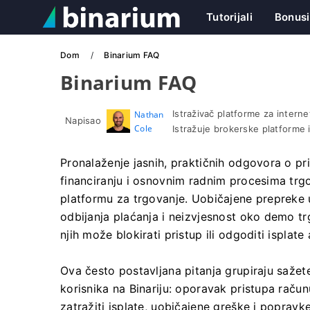
Tutorijali
Bonusi
Dom
Binarium FAQ
Binarium FAQ
Istraživač platforme za interne
Nathan
Napisao
Cole
Istražuje brokerske platforme 
Pronalaženje jasnih, praktičnih odgovora o pri
financiranju i osnovnim radnim procesima trgo
platformu za trgovanje. Uobičajene prepreke u
odbijanja plaćanja i neizvjesnost oko demo t
njih može blokirati pristup ili odgoditi isplat
Ova često postavljana pitanja grupiraju saže
korisnika na Binariju: oporavak pristupa račun
zatražiti isplate, uobičajene greške i popravke