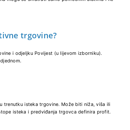
tivne trgovine?
ine i odjeljku Povijest (u lijevom izborniku).
odjednom.
 trenutku isteka trgovine. Može biti niža, viša ili
ope isteka i predviđanja trgovca definira profit.