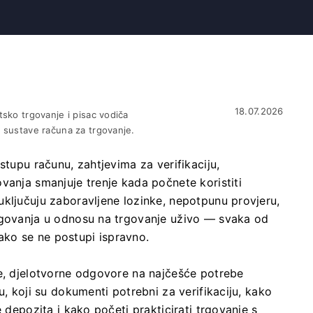
18.07.2026
tsko trgovanje i pisac vodiča
i sustave računa za trgovanje.
stupu računu, zahtjevima za verifikaciju,
vanja smanjuje trenje kada počnete koristiti
ključuju zaboravljene lozinke, nepotpunu provjeru,
rgovanja u odnosu na trgovanje uživo — svaka od
e ako se ne postupi ispravno.
te, djelotvorne odgovore na najčešće potrebe
u, koji su dokumenti potrebni za verifikaciju, kako
 depozita i kako početi prakticirati trgovanje s