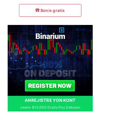
Bonis gratis
ANREJISTRE YON KONT
Jwenn $10,000 Gratis Pou Débutan