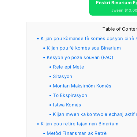
Enskri Binarium E
Jwenn $10,00
Table of Conte
Kijan pou kòmanse fè komès opsyon binè 
Kijan pou fè komès sou Binarium
Kesyon yo poze souvan (FAQ)
Rele epi Mete
Sitasyon
Montan Maksimòm Komès
To Ekspirasyon
Istwa Komès
Kijan mwen ka kontwole echanj aktif
Kijan pou retire lajan nan Binarium
Metòd Finansman ak Retrè