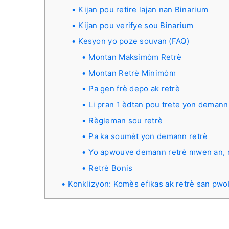
Kijan pou retire lajan nan Binarium
Kijan pou verifye sou Binarium
Kesyon yo poze souvan (FAQ)
Montan Maksimòm Retrè
Montan Retrè Minimòm
Pa gen frè depo ak retrè
Li pran 1 èdtan pou trete yon demann 
Règleman sou retrè
Pa ka soumèt yon demann retrè
Yo apwouve demann retrè mwen an, 
Retrè Bonis
Konklizyon: Komès efikas ak retrè san pw