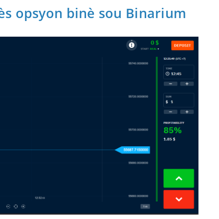
ès opsyon binè sou Binarium