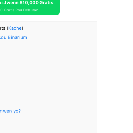
pi Jwenn $10,000 Gratis
0 Gratis Pou Débutan
nts
Kache
[
]
sou Binarium
 mwen yo?