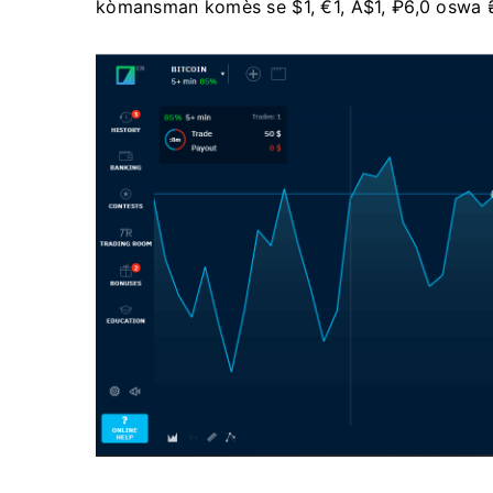
kòmansman komès se $1, €1, A$1, ₽6,0 oswa 