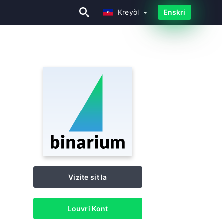
Kreyòl
Enskri
Kreyòl
Vizite sit la
Louvri Kont