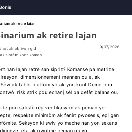
Bonis
rium ak retire lajan
narium ak retire lajan
19/07/2026
nèt ak ekriven gid
 ak sistèm kont komès.
rt nan lajan retrè san sipriz? Kòmanse pa metrize
pirasyon, dimensionnement mennen ou a, ak
 Sèvi ak tablo platfòm yo ak yon kont Demo pou
kontwòl risk strik pou echanj sèl pa defèt balans ou.
ande pou satisfè règ verifikasyon ak peman yo:
epte, respekte minimòm ak fenèt pwosesis, epi gen
nfòmite. Seksyon ki swiv yo mache nan yon sekans
i diminye reta ak pwoteje peman ou yo.