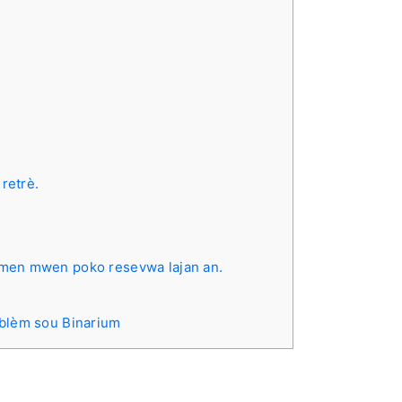
retrè.
men mwen poko resevwa lajan an.
oblèm sou Binarium