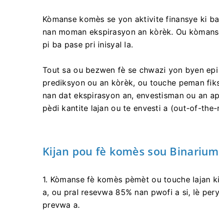
Kòmanse komès se yon aktivite finansye ki ba
nan moman ekspirasyon an kòrèk. Ou kòmanse
pi ba pase pri inisyal la.
Tout sa ou bezwen fè se chwazi yon byen epi 
prediksyon ou an kòrèk, ou touche peman fiks
nan dat ekspirasyon an, envestisman ou an ap
pèdi kantite lajan ou te envesti a (out-of-the
Kijan pou fè komès sou Binarium
1. Kòmanse fè komès pèmèt ou touche lajan ki
a, ou pral resevwa 85% nan pwofi a si, lè per
prevwa a.