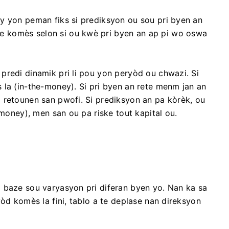
y yon peman fiks si prediksyon ou sou pri byen an
 komès selon si ou kwè pri byen an ap pi wo oswa
predi dinamik pri li pou yon peryòd ou chwazi. Si
 la (in-the-money). Si pri byen an rete menm jan an
 retounen san pwofi. Si prediksyon an pa kòrèk, ou
-money), men san ou pa riske tout kapital ou.
 baze sou varyasyon pri diferan byen yo. Nan ka sa
yòd komès la fini, tablo a te deplase nan direksyon