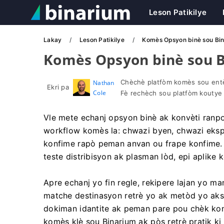
Leson Patikilye
Lakay
Leson Patikilye
Komès Opsyon binè sou Bina
Komès Opsyon binè sou Bi
Chèchè platfòm komès sou entè
Nathan
Ekri pa
Cole
Fè rechèch sou platfòm koutye
Vle mete echanj opsyon binè ak konvèti ranpo
workflow komès la: chwazi byen, chwazi eks
konfime rapò peman anvan ou frape konfime.
teste distribisyon ak plasman lòd, epi aplike 
Apre echanj yo fin regle, rekipere lajan yo m
matche destinasyon retrè yo ak metòd yo aks
dokiman idantite ak peman pare pou chèk ko
komès klè sou Binarium ak pòs retrè pratik k