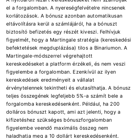
el a forgalomban. A nyereségfelvételre nincsenek
korlátozások. A bónusz azonban automatikusan
eltávolításra kerül a számlájáról, ha a bónuszt
biztosító befizetés egy részét kiveszi.
Felhívjuk
figyelmét, hogy a Martingale stratégia (kereskedési
befektetések megduplázása) tilos a Binariumon. A
Martingale-módszerrel végrehajtott
kereskedéseket a platform érzékeli, és nem veszi
figyelembe a forgalomban. Ezenkívül az ilyen
kereskedések eredményeit a vállalat
érvénytelennek tekintheti és elutasíthatja.
A bónusz
teljes összegének legfeljebb 5%-a számít bele a
forgalomba kereskedésenként. Például, ha 200
dolláros bónuszt kapott, ami azt jelenti, hogy a
kifizetéshez szükséges bónuszforgalomban
figyelembe veendő maximális összeg nem
haladhatja meg a 10 dollárt kereskedésenként.