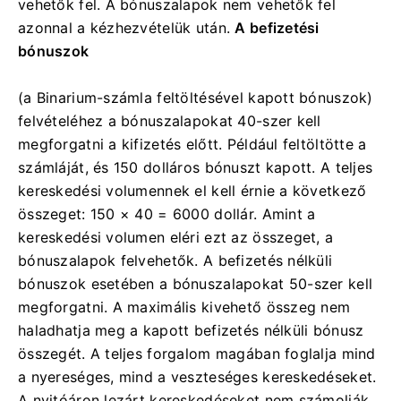
vehetők fel. A bónuszalapok nem vehetők fel
azonnal a kézhezvételük után.
A befizetési
bónuszok
(a Binarium-számla feltöltésével kapott bónuszok)
felvételéhez
a bónuszalapokat 40-szer kell
megforgatni a kifizetés előtt.
Például feltöltötte a
számláját, és 150 dolláros bónuszt kapott. A teljes
kereskedési volumennek el kell érnie a következő
összeget: 150 × 40 = 6000 dollár. Amint a
kereskedési volumen eléri ezt az összeget, a
bónuszalapok felvehetők. A
befizetés nélküli
bónuszok esetében a bónuszalapokat 50-szer kell
megforgatni. A maximális kivehető összeg nem
haladhatja meg a kapott befizetés nélküli bónusz
összegét. A
teljes forgalom magában foglalja mind
a nyereséges, mind a veszteséges kereskedéseket.
A nyitóáron lezárt kereskedéseket nem számolják