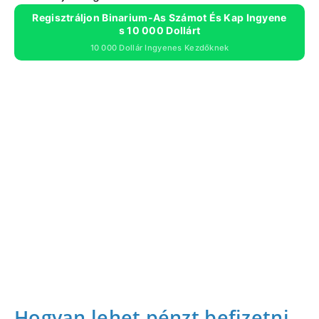
Regisztráljon Binarium-As Számot És Kap Ingyene
S 10 000 Dollárt
10 000 Dollár Ingyenes Kezdőknek
Hogyan lehet pénzt befizetni