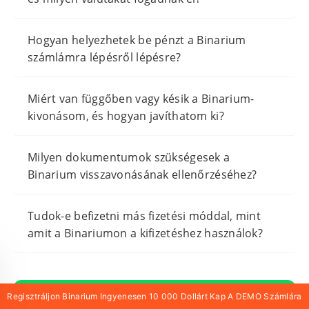
Hogyan helyezhetek be pénzt a Binarium
számlámra lépésről lépésre?
Miért van függőben vagy késik a Binarium-
kivonásom, és hogyan javíthatom ki?
Milyen dokumentumok szükségesek a
Binarium visszavonásának ellenőrzéséhez?
Tudok-e befizetni más fizetési móddal, mint
amit a Binariumon a kifizetéshez használok?
Regisztráljon Binarium-As Számot És Kap
Regisztráljon Binarium Ingyenesen 10 000 Dollárt Kap A DEMO Számlára
Ingyenes 10 000 Dollárt