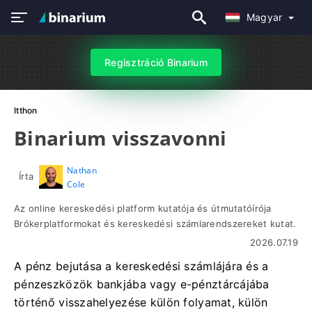
Magyar
Regisztráció Binarium
Itthon
Binarium visszavonni
Nathan
Írta
Cole
Az online kereskedési platform kutatója és útmutatóírója
Brókerplatformokat és kereskedési számlarendszereket kutat.
2026.07.19
A pénz bejutása a kereskedési számlájára és a
pénzeszközök bankjába vagy e-pénztárcájába
történő visszahelyezése külön folyamat, külön