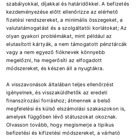
szabályokkal, díjakkal és határidőkkel. A befizetés
kezdeményezése előtt ellenőrizze az elérhető
fizetési rendszereket, a minimális összegeket, a
valutatámogatást és a szolgáltatói korlátokat; Az
olyan gyakori problémákat, mint például az
elutasított kártyák, a nem támogatott pénztárcák
vagy a nem egyező fióknevek könnyebb
megelőzni, ha megerősíti az elfogadott
módszereket, és készen áll a nyugtákra.
A visszavonások általában teljes ellenőrzést
igényelnek, és visszaküldhetők az eredeti
finanszírozási forráshoz; átmennek a belső
megfelelési és külső elszámolási szakaszokon is,
amelyek függőben lévő státuszokat okoznak.
Olvasson tovább, hogy megismerje a tipikus
befizetési és kifizetési módszereket, a várható