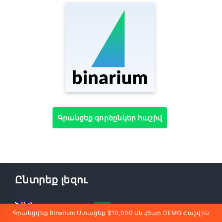
Գրանցեք գործընկեր հաշիվ
Ընտրեք լեզու
English
العربيّة
Գրանցվեք Binarium Ստացեք $10,000 Անվճար DEMO Հաշվին