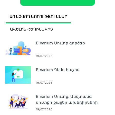
ԱՌՆՉՎՈՂ ՆՈՐՈՒԹՅՈՒՆՆԵՐ
ԱՎԵԼԻՆ ՀԵՂԻՆԱԿԻՑ
Binarium Մուտք գործեք
19/07/2026
Binarium Դեմո հաշիվ
19/07/2026
Binarium Մուտք. Անվտանգ
մուտքի քայլեր և խնդիրների
վերացում
19/07/2026