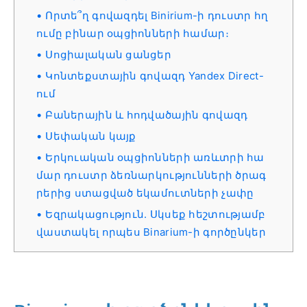
Որտե՞ղ գովազդել Binirium-ի դուստր հղ
ումը բինար օպցիոնների համար։
Սոցիալական ցանցեր
Կոնտեքստային գովազդ Yandex Direct-
ում
Բաներային և հոդվածային գովազդ
Սեփական կայք
Երկուական օպցիոնների առևտրի հա
մար դուստր ձեռնարկությունների ծրագ
րերից ստացված եկամուտների չափը
Եզրակացություն. Սկսեք հեշտությամբ
վաստակել որպես Binarium-ի գործընկեր