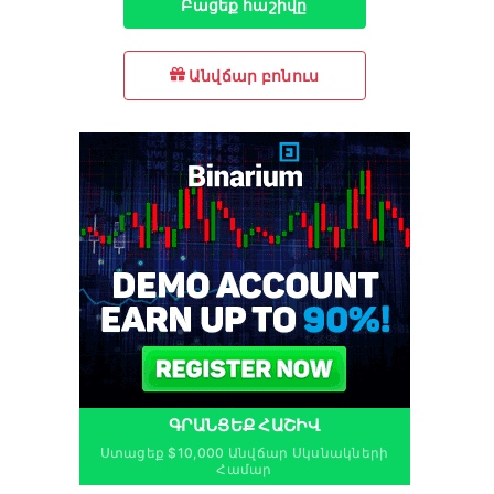
Բացեք հաշիվը
Անվճար բոնուս
ԳՐԱՆՑԵՔ ՀԱՇԻՎ
Ստացեք $10,000 Անվճար Սկսնակների
Համար