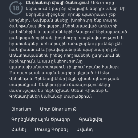
Ընդհանուր ռիսկի ծանուցում
: Առևտուրը
ներառում է բարձր ռիսկային ներդրումներ: Մի
ներդնեք միջոցներ, որոնք պատրաստ չեք
կորցնելու։ Նախքան սկսելը, խորհուրդ ենք տալիս
ծանոթանալ մեր կայքում ներկայացված առևտրի
կանոններին և պայմաններին: Կայքում ներկայացված
ցանկացած օրինակ, խորհուրդ, ռազմավարություն և
հրահանգներ առևտրային առաջարկություններ չեն
հանդիսանում և իրավաբանորեն պարտադիր չեն:
Առևտրականներն իրենց որոշումներն ընդունում են
ինքնուրույն, և այս ընկերությունը
պատասխանատվություն չի կրում դրանց համար։
Ծառայության պայմանագիրը կնքված է Սենթ
Վինսենթ և Գրենադիններ ինքնիշխան պետության
տարածքում։ Ընկերության ծառայությունները
մատուցվում են ինքնիշխան Սենտ Վինսենթ և
Գրենադիններ նահանգի տարածքում։
Binarium
Մոտ Binarium Թ
Գործընկերային Ծրագիր
Գրանցվել
Հանել
Մուտք Գործել
Ավանդ