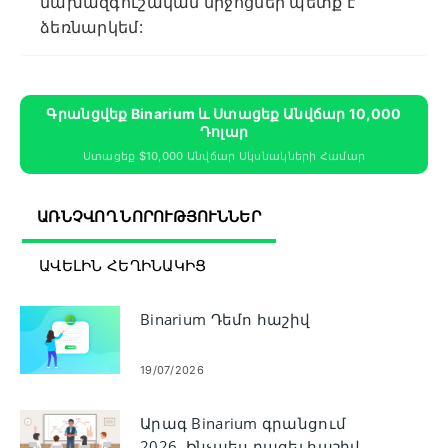
նախազգուշական միջոցներ պետք է
ձեռնարկեմ:
Գրանցվեք Binarium ԵՒ Ստացեք Անվճար 10,000
Դոլար
Ստացեք $10,000 Անվճար Սկսնակների Համար
ԱՌՆՉՎՈՂ ՆՈՐՈՒԹՅՈՒՆՆԵՐ
ԱՎԵԼԻՆ ՀԵՂԻՆԱԿԻՑ
Binarium Դեմո հաշիվ
19/07/2026
Արագ Binarium գրանցում
2026. Ինչպես բացել հաշիվ