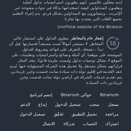
لديه محللين عالميين. إنهم يطورون استراتيجيات تداول أصلية
ويعلمون المتداولين كيفية استخدامها بذكاء في ندوات مفتوحة عبر
الإنترنت ، ويتشاورون مع المتداولين بشكل فردي. يتم إجراء التعليم
بجميع اللغات التي يتحدث بها تجارنا.
Unofficial website of the Binarium
إشعار عام بالمخاطر
: ينطوي التداول على استثمار عالي
المخاطر. لا تستثمر أموالاً لست مستعداً لخسارتها. قبل أن
تبدأ ، ننصحك بالتعرف على قواعد وشروط التداول
الموضحة على موقعنا. أي أمثلة ونصائح واستراتيجيات وتعليمات على
الموقع لا تشكل توصيات تداول وليست ملزمة قانونًا. يتخذ التجار
قراراتهم بشكل مستقل ولا تتحمل هذه الشركة المسؤولية عنها. يُبرم
عقد الخدمة في إقليم دولة ذات سيادة سانت فنسنت وجزر غرينادين.
يتم تقديم خدمات الشركة في أراضي دولة سانت فنسنت وجزر
غرينادين ذات السيادة.
Binarium
حوالي Binarium
إنضم لبرنامج
يسجل
سحب
تسجيل الدخول
إيداع
الدعم
مراجعة
تحميل التطبيق
تَحَقّق
تسجيل الدخول
اشتراك
الحساب
شركاء
الاتصال