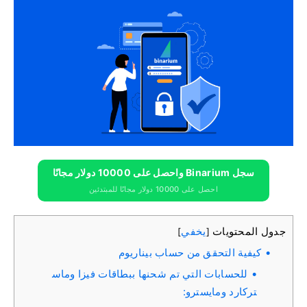
سجل Binarium واحصل على 10000 دولار مجانًا
احصل على 10000 دولار مجانًا للمبتدئين
جدول المحتويات
يخفي
]
[
كيفية التحقق من حساب بيناريوم
للحسابات التي تم شحنها ببطاقات فيزا وماس
تركارد ومايسترو: