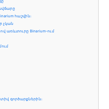
դը
խավճարը
inarium հաշվին։
ր չկան
ով առևտուրը Binarium-ում
մում
ը
կտիվ գործարքներին։