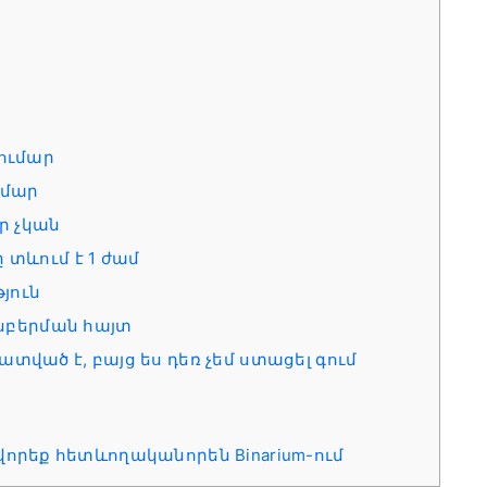
ումար
ւմար
ր չկան
տևում է 1 ժամ
յուն
րսբերման հայտ
ված է, բայց ես դեռ չեմ ստացել գում
վորեք հետևողականորեն Binarium-ում