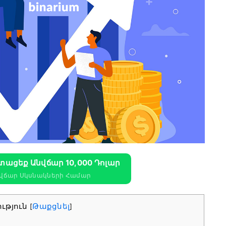
Ստացեք Անվճար 10,000 Դոլար
նվճար Սկսնակների Համար
ւթյուն
Թաքցնել
[
]