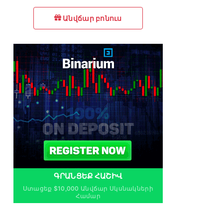
Անվճար բոնուս
ԳՐԱՆՑԵՔ ՀԱՇԻՎ
Ստացեք $10,000 Անվճար Սկսնակների
Համար