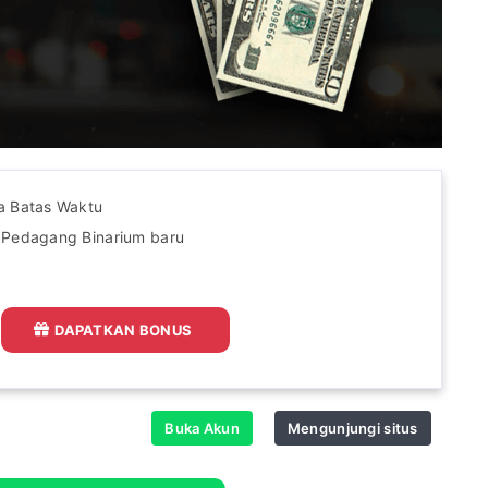
a Batas Waktu
Pedagang Binarium baru
DAPATKAN BONUS
Buka Akun
Mengunjungi situs