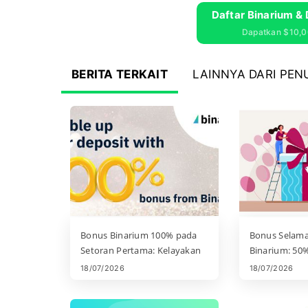
Daftar Binarium &
Dapatkan $10,0
BERITA TERKAIT
LAINNYA DARI PEN
Bonus Binarium 100% pada
Bonus Selama
Setoran Pertama: Kelayakan
Binarium: 50
& Perputaran
Pertama — Ke
18/07/2026
18/07/2026
Aturan