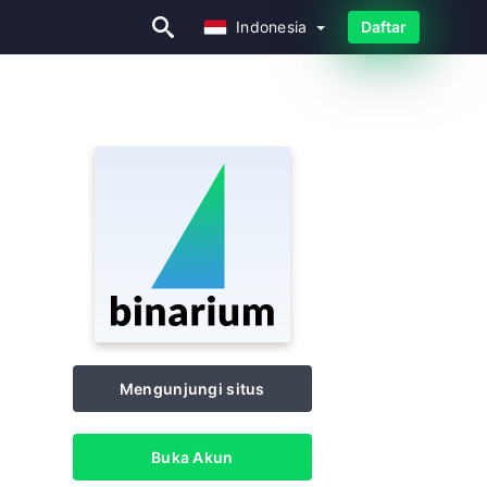
Indonesia
Daftar
Indonesia
Mengunjungi situs
Buka Akun