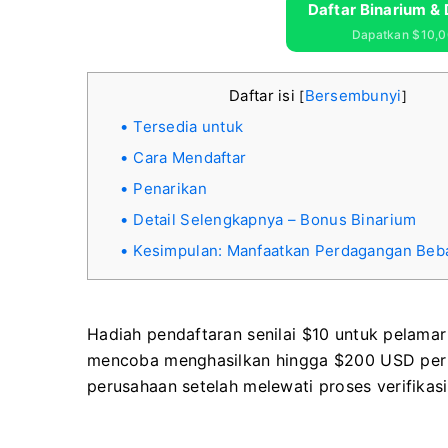
Daftar Binarium &
Dapatkan $10,0
Daftar isi
Bersembunyi
[
]
Tersedia untuk
Cara Mendaftar
Penarikan
Detail Selengkapnya – Bonus Binarium
Kesimpulan: Manfaatkan Perdagangan Beba
Hadiah pendaftaran senilai $10 untuk pelamar 
mencoba menghasilkan hingga $200 USD per ha
perusahaan setelah melewati proses verifikasi