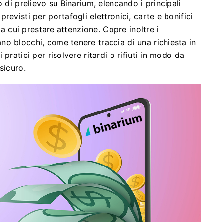
 di prelievo su Binarium, elencando i principali
evisti per portafogli elettronici, carte e bonifici
 a cui prestare attenzione. Copre inoltre i
o blocchi, come tenere traccia di una richiesta in
pratici per risolvere ritardi o rifiuti in modo da
sicuro.