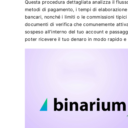
Questa procedura dettagliata analizza il flusso
metodi di pagamento, i tempi di elaborazione pr
bancari, nonché i limiti o le commissioni tipici
documenti di verifica che comunemente attivan
sospeso all'interno del tuo account e passaggi 
poter ricevere il tuo denaro in modo rapido e 