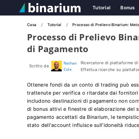
Tutorial
Bonus
Casa
Tutorial
Processo di Prelievo Binarium: Meto
Processo di Prelievo Bina
di Pagamento
Ricercatore di piattaforme di
Nathan
Scritto da
Cole
Effettua ricerche su piattafo
Ottenere fondi da un conto di trading può esse
trattenute per verifica o ritardate dai fornito
includono destinazioni di pagamento non corris
di bonus attivi e finestre di elaborazione de
pagamento accettati da Binarium, le tempistic
stato dell'account influisce sull'idoneità riduce