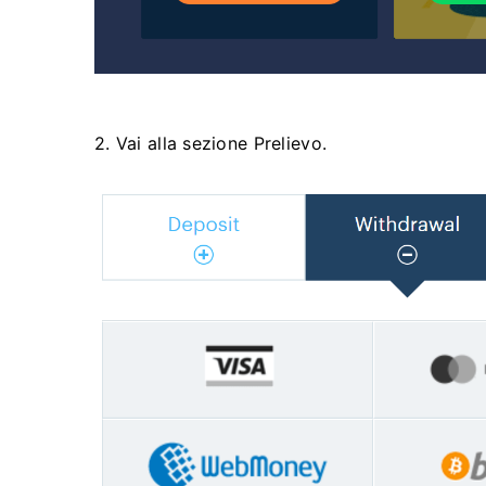
2. Vai alla sezione Prelievo.