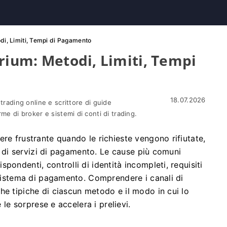
di, Limiti, Tempi di Pagamento
rium: Metodi, Limiti, Tempi
18.07.2026
 trading online e scrittore di guide
rme di broker e sistemi di conti di trading.
re frustrante quando le richieste vengono rifiutate,
ri di servizi di pagamento. Le cause più comuni
pondenti, controlli di identità incompleti, requisiti
l sistema di pagamento. Comprendere i canali di
he tipiche di ciascun metodo e il modo in cui lo
 le sorprese e accelera i prelievi.