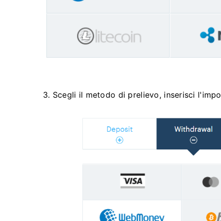
3. Scegli il metodo di prelievo, inserisci l'imp