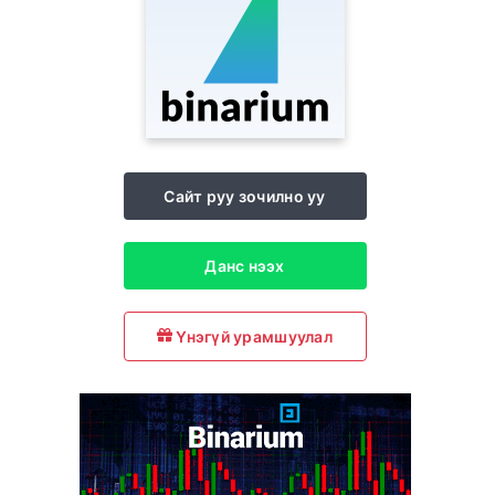
Сайт руу зочилно уу
Данс нээх
Үнэгүй урамшуулал