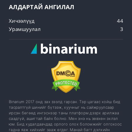
АЛДАРТАЙ АНГИЛАЛ
Хичээлүүд
44
Урамшуулал
3
Binarium 2017 онд зах зээлд гарсан. Тэр цагаас хойш бид
тасралтгүй шинийг бүтээж, хуучныг нь сайжруулсаар
ирсэн бөгөөд ингэснээр таны платформ дээрх арилжаа
саадгүй, ашигтай байх болно. Мөн энэ нь зөвхөн эхлэл
юм. Бид худалдаачдад орлого олох боломжийг олгохоос
гадна яаж хийхийг зааж өгдөг. Манай багт дэлхийн