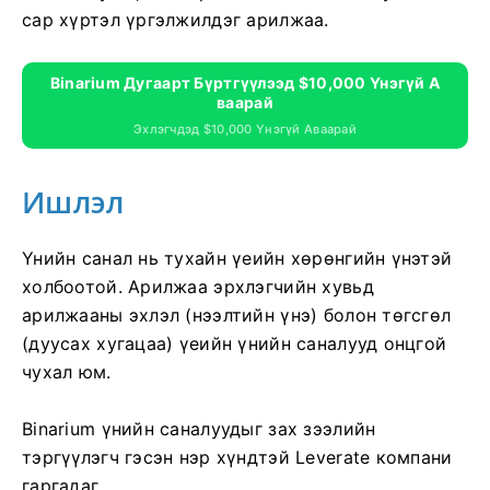
сар хүртэл үргэлжилдэг арилжаа.
Binarium Дугаарт Бүртгүүлээд $10,000 Үнэгүй А
Ваарай
Эхлэгчдэд $10,000 Үнэгүй Аваарай
Ишлэл
Үнийн санал нь тухайн үеийн хөрөнгийн үнэтэй
холбоотой. Арилжаа эрхлэгчийн хувьд
арилжааны эхлэл (нээлтийн үнэ) болон төгсгөл
(дуусах хугацаа) үеийн үнийн саналууд онцгой
чухал юм.
Binarium үнийн саналуудыг зах зээлийн
тэргүүлэгч гэсэн нэр хүндтэй Leverate компани
гаргадаг.