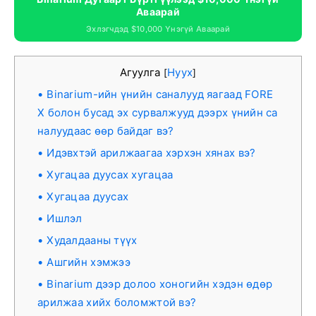
Аваарай
Эхлэгчдэд $10,000 Үнэгүй Аваарай
Агуулга
Нуух
[
]
Binarium-ийн үнийн саналууд яагаад FORE
X болон бусад эх сурвалжууд дээрх үнийн са
налуудаас өөр байдаг вэ?
Идэвхтэй арилжаагаа хэрхэн хянах вэ?
Хугацаа дуусах хугацаа
Хугацаа дуусах
Ишлэл
Худалдааны түүх
Ашгийн хэмжээ
Binarium дээр долоо хоногийн хэдэн өдөр
арилжаа хийх боломжтой вэ?