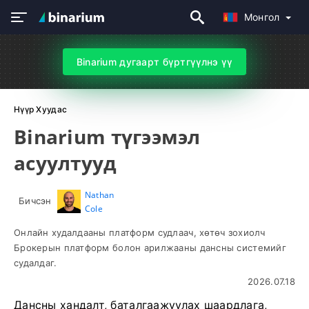
Монгол
Binarium дугаарт бүртгүүлнэ үү
Нүүр Хуудас
Binarium түгээмэл
асуултууд
Nathan
Бичсэн
Cole
Онлайн худалдааны платформ судлаач, хөтөч зохиолч
Брокерын платформ болон арилжааны дансны системийг
судалдаг.
2026.07.18
Дансны хандалт, баталгаажуулах шаардлага,