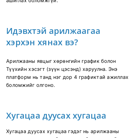
ашиглах боломжгүй.
Идэвхтэй арилжаагаа
хэрхэн хянах вэ?
Арилжааны явцыг хөрөнгийн график болон
Түүхийн хэсэгт (зүүн цэсэнд) харуулна. Энэ
платформ нь танд нэг дор 4 графиктай ажиллах
боломжийг олгоно.
Хугацаа дуусах хугацаа
Хугацаа дуусах хугацаа гэдэг нь арилжааны