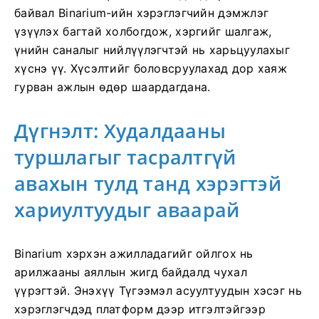
байвал Binarium-ийн хэрэглэгчийн дэмжлэг
үзүүлэх багтай холбогдож, хэргийг шалгаж,
үнийн саналыг нийлүүлэгчтэй нь харьцуулахыг
хүснэ үү. Хүсэлтийг боловсруулахад дор хаяж
гурван ажлын өдөр шаардагдана.
Дүгнэлт: Худалдааны
туршлагыг тасралтгүй
авахын тулд танд хэрэгтэй
хариултуудыг аваарай
Binarium хэрхэн ажилладагийг ойлгох нь
арилжааны аяллын жигд байдалд чухал
үүрэгтэй. Энэхүү Түгээмэл асуултуудын хэсэг нь
хэрэглэгчдэд платформ дээр итгэлтэйгээр