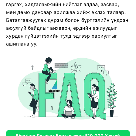
гаргах, хадгаламжийн нийтлэг алдаа, засвар,
мөн демо дансаар арилжаа хийж эхлэх талаар.
Баталгаажуулах дүрэм болон бүртгэлийн үндсэн
аюулгүй байдлыг анхаарч, ердийн ажлуудыг
хурдан гүйцэтгэхийн тулд эдгээр хариултыг
ашиглана уу.
Binarium Дугаарт Бүртгүүлээд $10,000 Үнэгүй