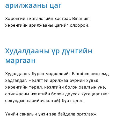
арилжааны цаг
Хөрөнгийн каталогийн хэсгээс Binarium
хөрөнгийн арилжааны цагийг олоорой.
Худалдааны үр дүнгийн
маргаан
Худалдааны бүрэн мэдээллийг Binraium системд
хадгалдаг. Нээлттэй арилжаа бүрийн хувьд
хөрөнгийн төрөл, нээлтийн болон хаалтын үнэ,
арилжааны нээлтийн болон дуусах хугацааг (нэг
секундын нарийвчлалтай) бүртгэдэг.
Үнийн саналын үнэн зөв байдалд эргэлзэж