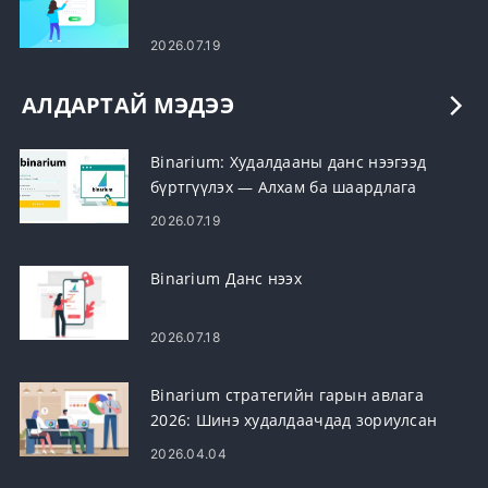
2026.07.19
АЛДАРТАЙ МЭДЭЭ
Binarium: Худалдааны данс нээгээд
бүртгүүлэх — Алхам ба шаардлага
2026.07.19
Binarium Данс нээх
2026.07.18
Binarium стратегийн гарын авлага
2026: Шинэ худалдаачдад зориулсан
шилдэг арилжааны стратеги
2026.04.04