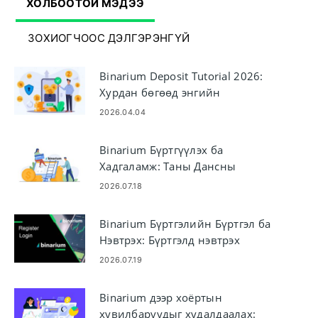
ХОЛБООТОЙ МЭДЭЭ
ЗОХИОГЧООС ДЭЛГЭРЭНГҮЙ
Binarium Deposit Tutorial 2026:
Хурдан бөгөөд энгийн
санхүүжилтийн үйл явц
2026.04.04
Binarium Бүртгүүлэх ба
Хадгаламж: Таны Дансны
санхүүжилтийг тайлбарлав
2026.07.18
Binarium Бүртгэлийн Бүртгэл ба
Нэвтрэх: Бүртгэлд нэвтрэх
алхамууд
2026.07.19
Binarium дээр хоёртын
хувилбаруудыг худалдаалах: