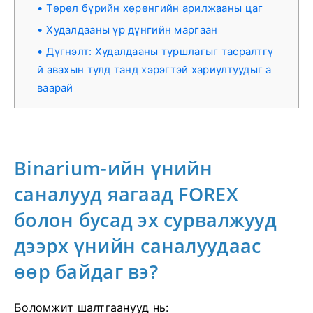
Төрөл бүрийн хөрөнгийн арилжааны цаг
Худалдааны үр дүнгийн маргаан
Дүгнэлт: Худалдааны туршлагыг тасралтгү
й авахын тулд танд хэрэгтэй хариултуудыг а
ваарай
Binarium-ийн үнийн
саналууд яагаад FOREX
болон бусад эх сурвалжууд
дээрх үнийн саналуудаас
өөр байдаг вэ?
Боломжит шалтгаанууд нь: