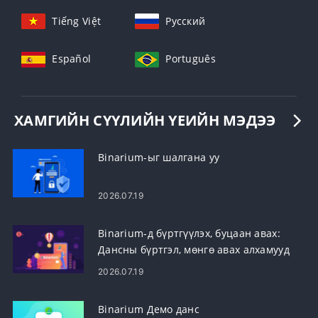
Tiếng Việt
Русский
Español
Português
ХАМГИЙН СҮҮЛИЙН ҮЕИЙН МЭДЭЭ
Binarium-ыг шалгана уу
2026.07.19
Binarium-д бүртгүүлэх, буцаан авах:
Дансны бүртгэл, мөнгө авах алхамууд
2026.07.19
Binarium Демо данс