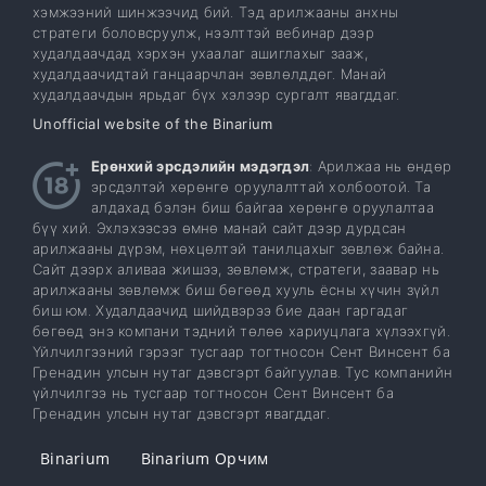
хэмжээний шинжээчид бий. Тэд арилжааны анхны
стратеги боловсруулж, нээлттэй вебинар дээр
худалдаачдад хэрхэн ухаалаг ашиглахыг зааж,
худалдаачидтай ганцаарчлан зөвлөлддөг. Манай
худалдаачдын ярьдаг бүх хэлээр сургалт явагддаг.
Unofficial website of the Binarium
Ерөнхий эрсдэлийн мэдэгдэл
: Арилжаа нь өндөр
эрсдэлтэй хөрөнгө оруулалттай холбоотой. Та
алдахад бэлэн биш байгаа хөрөнгө оруулалтаа
бүү хий. Эхлэхээсээ өмнө манай сайт дээр дурдсан
арилжааны дүрэм, нөхцөлтэй танилцахыг зөвлөж байна.
Сайт дээрх аливаа жишээ, зөвлөмж, стратеги, заавар нь
арилжааны зөвлөмж биш бөгөөд хууль ёсны хүчин зүйл
биш юм. Худалдаачид шийдвэрээ бие даан гаргадаг
бөгөөд энэ компани тэдний төлөө хариуцлага хүлээхгүй.
Үйлчилгээний гэрээг тусгаар тогтносон Сент Винсент ба
Гренадин улсын нутаг дэвсгэрт байгуулав. Тус компанийн
үйлчилгээ нь тусгаар тогтносон Сент Винсент ба
Гренадин улсын нутаг дэвсгэрт явагддаг.
Binarium
Binarium Орчим