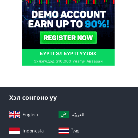
БҮРТГЭЛ БҮРТГҮҮЛЭХ
Эхлэгчдэд $10,000 Үнэгүй Аваарай
Хэл сонгоно уу
English
العربيّة
Indonesia
ไทย