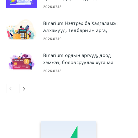
Арилжаа байршуулах, график
2026.07.18
унших, эрсдэлийг удирдах
Binarium Нэвтрэх ба Хадгаламж:
Алхамууд, Төлбөрийн арга,
Хязгаарлалт
2026.07.19
Binarium ордын аргууд, доод
хэмжээ, боловсруулах хугацаа
2026.07.18