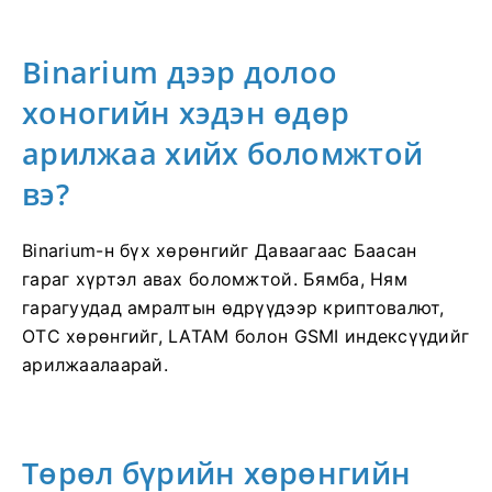
Binarium дээр долоо
хоногийн хэдэн өдөр
арилжаа хийх боломжтой
вэ?
Binarium-н бүх хөрөнгийг Даваагаас Баасан
гараг хүртэл авах боломжтой. Бямба, Ням
гарагуудад амралтын өдрүүдээр криптовалют,
OTC хөрөнгийг, LATAM болон GSMI индексүүдийг
арилжаалаарай.
Төрөл бүрийн хөрөнгийн