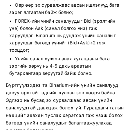
Өөр өөр эх сурвалжаас авсан ишлэлүүд бага
зэрэг ялгаатай байж болно;
FOREX-ийн үнийн саналуудыг Bid (эрэлтийн
үнэ) болон Ask (санал болгох үнэ) гэж
харуулдаг; Binarium нь дундаж үнийн саналыг
харуулдаг бөгөөд үүнийг (Bid+Ask)÷2 гэж
тооцдог;
Үнийн санал хүлээн авах хугацааны бага
зэргийн зөрүү нь 4-5 дахь аравтын
бутархайгаар зөрүүтэй байж болно.
Бүртгүүлэхдээ та Binarium-ийн үнийн саналууд
давуу эрхтэй гэдгийг хүлээн зөвшөөрч байна.
Эдгээр нь бусад эх сурвалжаас авсан үнийн
саналуудтай давхцаж болохгүй. Гуравдагч талын
нөөцийг зөвхөн туслах хэрэгсэл гэж үзэж болох
бөгөөд үнийн саналуудыг баталгаажуулахад