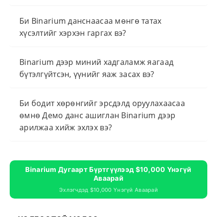
Би Binarium данснаасаа мөнгө татах
хүсэлтийг хэрхэн гаргах вэ?
Binarium дээр миний хадгаламж яагаад
бүтэлгүйтсэн, үүнийг яаж засах вэ?
Би бодит хөрөнгийг эрсдэлд оруулахаасаа
өмнө Демо данс ашиглан Binarium дээр
арилжаа хийж эхлэх вэ?
Binarium Дугаарт Бүртгүүлээд $10,000 Үнэгүй
Аваарай
Эхлэгчдэд $10,000 Үнэгүй Аваарай