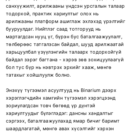
санхүүжилт, арилжааны үндсэн урсгалын талаар
тодорхой, практик хариултыг олох нь
арилжааны платформ ашиглаж эхлэхэд үрэлтийг
бууруулдаг. Нийтлэг саад тотгорууд нь
мартагдсан нууц үг, бүрэн бус баталгаажуулалт,
төлбөрөөс татгалзсан байдал, шууд арилжаатай
харьцуулбал үзүүлэнгийн талаарх тодорхойгүй
байдал зэрэг багтана - хэрэв зөв зохицуулаагүй
бол тус бүр нь нэвтрэх эрхийг хааж, мөнгө
татахыг хойшлуулж болно.
Энэхүү түгээмэл асуултууд нь Binarium дээрх
хэрэглэгчдийн хамгийн түгээмэл хэрэгцээнд
зориулагдсан товч бөгөөд үр дүнтэй
хариултуудыг бүлэглэдэг: дансны хандалтыг
сэргээх, баталгаажуулахад ямар бичиг баримт
шаардлагатай, мөнгө авах хүсэлтийг хэрхэн