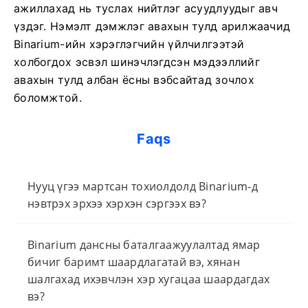
ажиллахад нь туслах нийтлэг асуудлуудыг авч
үздэг. Нэмэлт дэмжлэг авахын тулд арилжаачид
Binarium-ийн хэрэглэгчийн үйлчилгээтэй
холбогдох эсвэл шинэчлэгдсэн мэдээллийг
авахын тулд албан ёсны вэбсайтад зочлох
боломжтой.
Faqs
Нууц үгээ мартсан тохиолдолд Binarium-д
нэвтрэх эрхээ хэрхэн сэргээх вэ?
Binarium дансны баталгаажуулалтад ямар
бичиг баримт шаардлагатай вэ, хянан
шалгахад ихэвчлэн хэр хугацаа шаардагдах
вэ?