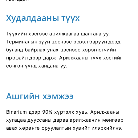
Худалдааны түүх
Түүхийн хэсгээс арилжаагаа шалгана уу.
Терминалын зүүн цэснээс эсвэл баруун дээд
буланд байрлах унах цэснээс хэрэглэгчийн
профайл дээр дарж, Арилжааны түүх хэсгийг
сонгон үүнд хандана уу.
Ашгийн хэмжээ
Binarium дээр 90% хүртэлх хувь. Арилжааны
хугацаа дууссаны дараа арилжаачин мөнгөөр ​​​​
авах хөрөнгө оруулалтын хувийг илэрхийлнэ.