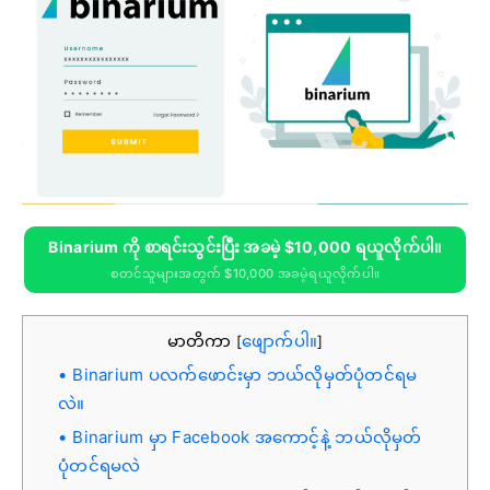
Binarium ကို စာရင်းသွင်းပြီး အခမဲ့ $10,000 ရယူလိုက်ပါ။
စတင်သူများအတွက် $10,000 အခမဲ့ရယူလိုက်ပါ။
မာတိကာ
ဖျောက်ပါ။
[
]
Binarium ပလက်ဖောင်းမှာ ဘယ်လိုမှတ်ပုံတင်ရမ
လဲ။
Binarium မှာ Facebook အကောင့်နဲ့ ဘယ်လိုမှတ်
ပုံတင်ရမလဲ