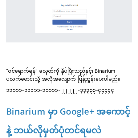
“ဝင်ရောက်ရန်” ခလုတ်ကို နှိပ်ပြီးသည်နှင့်၊ Binarium
ပလက်ဖောင်းသို့ အလိုအလျောက် ပြန်ညွှန်းပေးပါမည်။
၁၁၁၁၁-၁၁၁၁၁-၁၁၁၁၁-၂၂၂၂၂-၃၃၃၃၃-၄၄၄၄၄
Binarium မှာ Google+ အကောင့်
နဲ့ ဘယ်လိုမှတ်ပုံတင်ရမလဲ