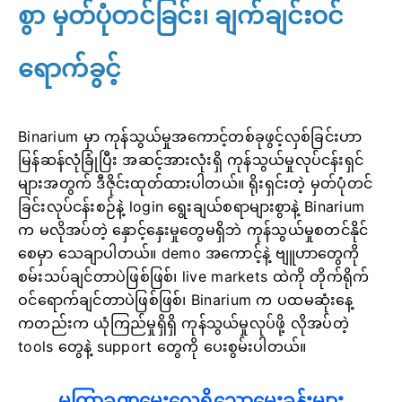
စွာ မှတ်ပုံတင်ခြင်း၊ ချက်ချင်းဝင်
ရောက်ခွင့်
Binarium မှာ ကုန်သွယ်မှုအကောင့်တစ်ခုဖွင့်လှစ်ခြင်းဟာ
မြန်ဆန်လုံခြုံပြီး အဆင့်အားလုံးရှိ ကုန်သွယ်မှုလုပ်ငန်းရှင်
များအတွက် ဒီဇိုင်းထုတ်ထားပါတယ်။ ရိုးရှင်းတဲ့ မှတ်ပုံတင်
ခြင်းလုပ်ငန်းစဉ်နဲ့ login ရွေးချယ်စရာများစွာနဲ့ Binarium
က မလိုအပ်တဲ့ နှောင့်နှေးမှုတွေမရှိဘဲ ကုန်သွယ်မှုစတင်နိုင်
စေမှာ သေချာပါတယ်။ demo အကောင့်နဲ့ ဗျူဟာတွေကို
စမ်းသပ်ချင်တာပဲဖြစ်ဖြစ်၊ live markets ထဲကို တိုက်ရိုက်
ဝင်ရောက်ချင်တာပဲဖြစ်ဖြစ်၊ Binarium က ပထမဆုံးနေ့
ကတည်းက ယုံကြည်မှုရှိရှိ ကုန်သွယ်မှုလုပ်ဖို့ လိုအပ်တဲ့
tools တွေနဲ့ support တွေကို ပေးစွမ်းပါတယ်။
မကြာခဏမေးလေ့ရှိသောမေးခွန်းများ