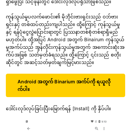
ရှာဖွေပြီး သင့်ဖုန်းတွင် ဒေါင်းလုဒ်လုပ်ရုံသာဖြစ်သည်။
ကုန်သွယ်မှုပလက်ဖောင်း၏ မိုဘိုင်းဗားရှင်းသည် ဝဘ်ဗား
ရှင်းနှင့် တစ်ထပ်တည်းကျပါသည်။ ထို့ကြောင့် ကုန်သွယ်မှု
နှင့် ရန်ပုံငွေလွှဲပြောင်းရာတွင် ပြဿနာတစ်စုံတစ်ရာရှိမည်
မဟုတ်ပါ။ ထို့အပြင် Android အတွက် Binairum ကုန်သွယ်
မှုအက်ပ်သည် အွန်လိုင်းကုန်သွယ်မှုအတွက် အကောင်းဆုံးအ
က်ပ်အဖြစ် သတ်မှတ်ခံရသည်။ ထို့ကြောင့် ၎င်းသည် စတိုး
ဆိုင်တွင် အဆင့်သတ်မှတ်ချက်မြင့်မားသည်။
Android အတွက် Binarium အက်ပ်ကို ရယူလို
က်ပါ။
ဒေါင်းလုဒ်လုပ်ခြင်းပြီးမြောက်ရန် [Install] ကို နှိပ်ပါ။