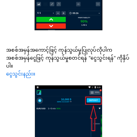
အစစ်အမှန်အကောင့်ဖြင့် ကုန်သွယ်မှုပြုလုပ်လိုပါက
အစစ်အမှန်ငွေဖြင့် ကုန်သွယ်မှုစတင်ရန် "ငွေသွင်းရန်" ကိုနှိပ်
ပါ။
ငွေသွင်းနည်း။