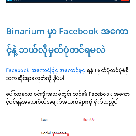
Binarium မှာ Facebook အကော
င့်နဲ့ ဘယ်လိုမှတ်ပုံတင်ရမလဲ
Facebook အကောင့်ဖြင့် အကောင့်ဖွင့်
ရန်
၊ မှတ်ပုံတင်ပုံစံရှိ
သက်ဆိုင်ရာခလုတ်ကို နှိပ်ပါ။
ပေါ်လာသော ဝင်းဒိုးအသစ်တွင်၊ သင်၏ Facebook အကော
င့်ဝင်ရန်အသေးစိတ်အချက်အလက်များကို ရိုက်ထည့်ပါ-