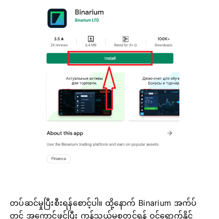
တပ်ဆင်မှုပြီးစီးရန်စောင့်ပါ။ ထို့နောက် Binarium အက်ပ်
တွင် အကောင့်ဖွင့်ပြီး ကုန်သွယ်မှုစတင်ရန် ဝင်ရောက်နိုင်