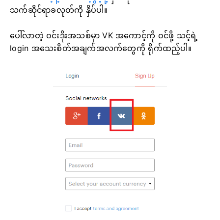
သက်ဆိုင်ရာခလုတ်ကို နှိပ်ပါ။
ပေါ်လာတဲ့ ဝင်းဒိုးအသစ်မှာ VK အကောင့်ကို ဝင်ဖို့ သင့်ရဲ့
login အသေးစိတ်အချက်အလက်တွေကို ရိုက်ထည့်ပါ။