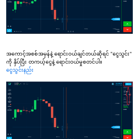
အကောင့်အစစ်အမှန်နဲ့ ရောင်းဝယ်ချင်တယ်ဆိုရင် "ငွေသွင်း"
ကို နှိပ်ပြီး တကယ့်ငွေနဲ့ ရောင်းဝယ်မှုစတင်ပါ။
ငွေသွင်းနည်း