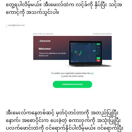
တွေ့ရပါလိမ့်မယ်။ အီးမေးလ်ထဲက လင့်ခ်ကို နှိပ်ပြီး သင့်အ
ကောင့်ကို အသက်သွင်းပါ။
အီးမေးလ်ကနေတစ်ဆင့် မှတ်ပုံတင်တာကို အတည်ပြုပြီး
နောက်၊ အစောပိုင်းက ပေးခဲ့တဲ့ စကားဝှက်ကို အသုံးပြုပြီး
ပလက်ဖောင်းထဲကို ဝင်ရောက်နိုင်ပါလိမ့်မယ်။ ဝင်ရောက်ပြီး