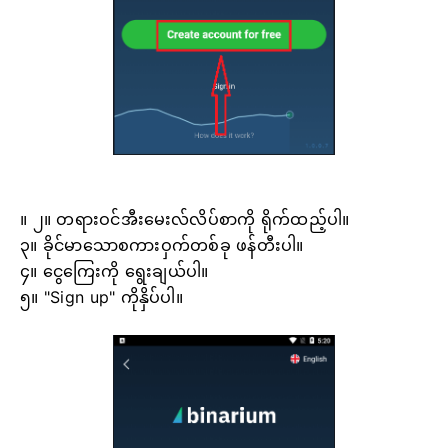
။ ၂။ တရားဝင်အီးမေးလ်လိပ်စာကို ရိုက်ထည့်ပါ။
၃။ ခိုင်မာသောစကားဝှက်တစ်ခု ဖန်တီးပါ။
၄။ ငွေကြေးကို ရွေးချယ်ပါ။
၅။ "Sign up" ကိုနှိပ်ပါ။