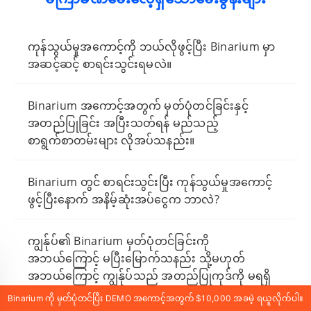
ကုန်သွယ်မှုအကောင့်ကို ဘယ်လိုဖွင့်ပြီး Binarium မှာ
အဆင့်ဆင့် စာရင်းသွင်းရမလဲ။
Binarium အကောင့်အတွက် မှတ်ပုံတင်ခြင်းနှင့်
အတည်ပြုခြင်း အပြီးသတ်ရန် မည်သည့်
စာရွက်စာတမ်းများ လိုအပ်သနည်း။
Binarium တွင် စာရင်းသွင်းပြီး ကုန်သွယ်မှုအကောင့်
ဖွင့်ပြီးနောက် အနိမ့်ဆုံးအပ်ငွေက ဘာလဲ?
ကျွန်ုပ်၏ Binarium မှတ်ပုံတင်ခြင်းကို
အဘယ်ကြောင့် မပြီးမြောက်သနည်း သို့မဟုတ်
အဘယ်ကြောင့် ကျွန်ုပ်သည် အတည်ပြုကုဒ်ကို မရရှိ
သေးသနည်း။
Binarium ကို မှတ်ပုံတင်ပြီး DEMO အကောင့်အတွက် $10,000 အခမဲ့ ရယူလိုက်ပါ။