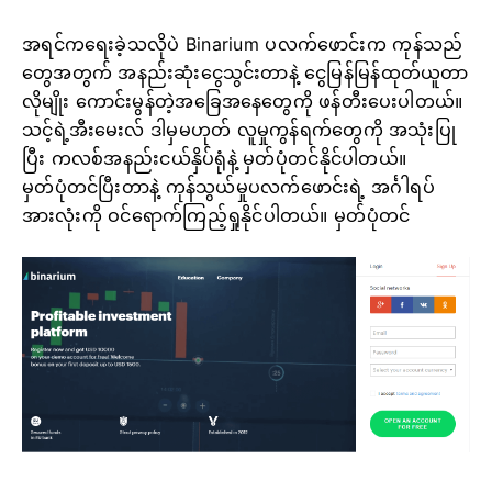
အရင်ကရေးခဲ့သလိုပဲ Binarium ပလက်ဖောင်းက ကုန်သည်
တွေအတွက် အနည်းဆုံးငွေသွင်းတာနဲ့ ငွေမြန်မြန်ထုတ်ယူတာ
လိုမျိုး ကောင်းမွန်တဲ့အခြေအနေတွေကို ဖန်တီးပေးပါတယ်။
သင့်ရဲ့အီးမေးလ် ဒါမှမဟုတ် လူမှုကွန်ရက်တွေကို အသုံးပြု
ပြီး ကလစ်အနည်းငယ်နှိပ်ရုံနဲ့ မှတ်ပုံတင်နိုင်ပါတယ်။
မှတ်ပုံတင်ပြီးတာနဲ့ ကုန်သွယ်မှုပလက်ဖောင်းရဲ့ အင်္ဂါရပ်
အားလုံးကို ဝင်ရောက်ကြည့်ရှုနိုင်ပါတယ်။ မှတ်ပုံတင်