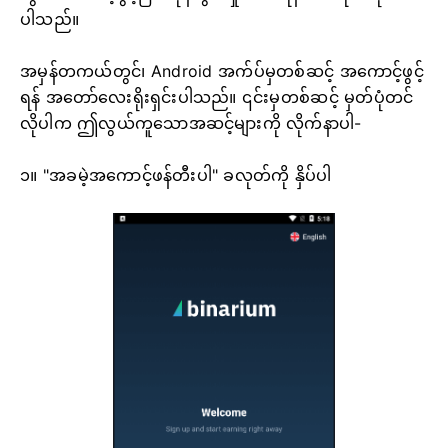
ပါသည်။
အမှန်တကယ်တွင်၊ Android အက်ပ်မှတစ်ဆင့် အကောင့်ဖွင့်
ရန် အတော်လေးရိုးရှင်းပါသည်။ ၎င်းမှတစ်ဆင့် မှတ်ပုံတင်
လိုပါက ဤလွယ်ကူသောအဆင့်များကို လိုက်နာပါ-
၁။ "အခမဲ့အကောင့်ဖန်တီးပါ" ခလုတ်ကို နှိပ်ပါ