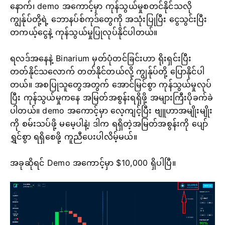
နောက်၊ demo အကောင့်မှာ ကုန်သွယ်မှုစတင်နိုင်သလို
ကျွန်ုပ်တို့ရဲ့ ဘောနပ်စ်ကုဒ်တွေကို အသုံးပြုပြီး ငွေသွင်းပြီး
တကယ့်ငွေနဲ့ ကုန်သွယ်မှုပြုလုပ်နိုင်ပါတယ်။
ရလဒ်အနေနဲ့ Binarium မှတ်ပုံတင်ခြင်းဟာ ရိုးရှင်းပြီး
တတ်နိုင်သလောက် တတ်နိုင်တယ်လို့ ကျွန်ုပ်တို့ ပြောနိုင်ပါ
တယ်။ အစပြုသူတွေအတွက် အောင်မြင်စွာ ကုန်သွယ်မှုလုပ်
ပြီး ကုန်သွယ်မှုကနေ အမြတ်အစွန်းရရှိဖို့ အများကြီးပိုခက်ခဲ
ပါတယ်။ demo အကောင့်မှာ လေ့ကျင့်ပြီး ဗျူဟာအမျိုးမျိုး
ကို စမ်းသပ်ဖို့ မမေ့ပါနဲ့၊ ဒါက ရရှိတဲ့အမြတ်အစွန်းကို ပျော်
ရွှင်စွာ ရရှိစေဖို့ ကူညီပေးပါလိမ့်မယ်။
အခုဆိုရင် Demo အကောင့်မှာ $10,000 ရှိပါပြီ။