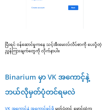
ပြီးရင် ဝန်ဆောင်မှုကနေ သင့်အီးမေးလ်လိပ်စာကို ပေးပို့တဲ့
ညွှန်ကြားချက်တွေကို လိုက်နာပါ။
Binarium မှာ VK အကောင့်နဲ့
ဘယ်လိုမှတ်ပုံတင်ရမလဲ
VK အကောင့်နဲ့ အကောင့်ဖွင့်ဖို့
မှတ်ပုံတင်
ဖောင်ထဲက