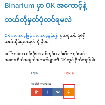
Binarium မှာ OK အကောင့်နဲ့
ဘယ်လိုမှတ်ပုံတင်ရမလဲ
OK အကောင့်ဖြင့် အကောင့်ဖွင့်ရန်၊
မှတ်ပုံတင်
ပုံစံရှိ
သက်ဆိုင်ရာခလုတ်ကို နှိပ်ပါ။
ပေါ်လာသော ဝင်းဒိုးအသစ်တွင်၊ သင်၏လော့ဂ်အင်
အသေးစိတ်အချက်အလက်များကို OK တွင် ရိုက်ထည့်ပါ။