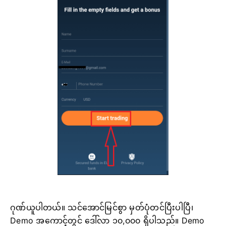
ဂုဏ်ယူပါတယ်။ သင်အောင်မြင်စွာ မှတ်ပုံတင်ပြီးပါပြီ၊
Demo အကောင့်တွင် ဒေါ်လာ ၁၀,၀၀၀ ရှိပါသည်။ Demo