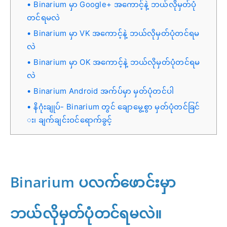
Binarium မှာ Google+ အကောင့်နဲ့ ဘယ်လိုမှတ်ပုံ
တင်ရမလဲ
Binarium မှာ VK အကောင့်နဲ့ ဘယ်လိုမှတ်ပုံတင်ရမ
လဲ
Binarium မှာ OK အကောင့်နဲ့ ဘယ်လိုမှတ်ပုံတင်ရမ
လဲ
Binarium Android အက်ပ်မှာ မှတ်ပုံတင်ပါ
နိဂုံးချုပ်- Binarium တွင် ချောမွေ့စွာ မှတ်ပုံတင်ခြင်
း၊ ချက်ချင်းဝင်ရောက်ခွင့်
Binarium ပလက်ဖောင်းမှာ
ဘယ်လိုမှတ်ပုံတင်ရမလဲ။