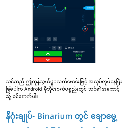
သင်သည် ဤကုန်သွယ်မှုပလက်ဖောင်းဖြင့် အလုပ်လုပ်နေပြီး
ဖြစ်ပါက Android မိုဘိုင်းစက်ပစ္စည်းတွင် သင်၏အကောင့်
သို့ ဝင်ရောက်ပါ။
နိဂုံးချုပ်- Binarium တွင် ချောမွေ့