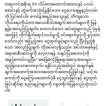
တရားဝင်အစိုးရ ID၊ လိပ်စာအထောက်အထားနှင့် ပလပ်
ဖောင်းနှင့် တွဲဖက်အသုံးပြုနိုင်သော ငွေပေးချေမှုနည်းလမ်း
ကို ပြင်ဆင်ပါ။ စကင်န်အရည်အသွေးနှင့် တိကျသော
ကိုယ်ရေးကိုယ်တာအသေးစိတ်အချက်အလက်များကို မြန်
နှုန်းအတည်ပြုချက်။ သေးငယ်သော အပ်ငွေများသည် ပုံမှန်
အားဖြင့် တိုက်ရိုက်ရောင်းဝယ်မှုသို့ ဝင်ရောက်ခွင့်ကို ဖွင့်ထား
သော်လည်း အပြည့်အဝ ငွေထုတ်ခွင့်များသည် ပြီးပြည့်စုံ
သော အတည်ပြုချက် လိုအပ်လေ့ရှိသည်။ အင်တာဖေ့စ်နှင့်
အမှာစာစီးဆင်းမှုကို လေ့လာရန် သရုပ်ပြအကောင့်ကို
အခွင့်ကောင်းယူပြီး၊ အခြေခံလုံခြုံရေးအလေ့အထများ—
ထူးခြားသောစကားဝှက်၊ ရနိုင်သည့်အခါတွင် အချက်နှစ်
ချက်အထောက်အထားအထောက်အထားပြခြင်းနှင့် သင့်အ
ကောင့်ကို ငွေကြေးမထောက်ပံ့မီ ငွေသွင်းခြင်းနှင့် ငွေထုတ်
ခြင်းဆိုင်ရာ စည်းမျဉ်းများကို ဂရုတစိုက်ပြန်လည်သုံးသပ်
ပါ။