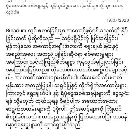
ပွဲစားပလပ်ဖောင်းများနှင့် ကုန်သွယ်မှုအကောင့်စနစ်များကို သုတေသန
လုပ်ပါ။
19/07/2026
Binarium တွင် စတင်ခြင်းမှာ အကောင့်ဖွင့်ရန် ခလုတ်ကို နှိပ်
ခြင်းထက် ပိုဆိုလိုသည် — သင့်ပရိုဖိုင်ကို ပြင်ဆင်ခြင်း၊
မှန်ကန်သော အကောင့်အမျိုးအစားကို ရွေးချယ်ခြင်းနှင့်
အစည်းအဝေး အတည်ပြုခြင်းဆိုင်ရာ စစ်ဆေးမှုများ
အကြောင်း သင်ယုံကြည်စိတ်ချစွာ ကုန်သွယ်မှုပြုလုပ်ခြင်း
အကြောင်းဖြစ်သည်။ တိုတောင်းသောအစီအစဥ်ကိုမျှော်လင့်
ပါ- အထောက်အထားများဖန်တီးပါ၊ အီးမေးလ် သို့မဟုတ်
ဖုန်းအား အတည်ပြုပါ၊ သရုပ်ပြနှင့် တိုက်ရိုက်အကောင့်များ
ကြားတွင် ရွေးချယ်ပါ၊ နှင့် ရံပုံငွေအစစ်အမှန်များကို ငွေသွင်း
ရန် သို့မဟုတ် ထုတ်ယူရန် စီစဉ်ပါက အထောက်အထား
စာရွက်စာတမ်းများကို ပံ့ပိုးပါ။ ဤအဆင့်များကို ကြိုတင်
စီစဉ်ခြင်းသည် စတင်မည့်အချိန်ကို ဖြတ်တောက်ပြီး သာမန်
နှောင့်နှေးမှုများကို ရှောင်ရှားနိုင်သည်။