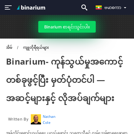
ဗမာစကာ
Binarium စာရင်းသွင်းပါ။
အိမ်
ကျူတိုရီရယ်များ
Binarium- ကုန်သွယ်မှုအကောင့်
တစ်ခုဖွင့်ပြီး မှတ်ပုံတင်ပါ —
အဆင့်များနှင့် လိုအပ်ချက်များ
Nathan
Written By
Cole
အွန်လိုင်းရောင်းဝယ်ရေး ပလပ်ဖောင်း သုတေသီနှင့် လမ်းညွှန်စာရေးဆရာ