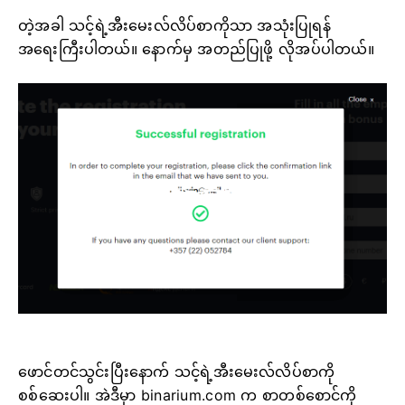
တဲ့အခါ သင့်ရဲ့အီးမေးလ်လိပ်စာကိုသာ အသုံးပြုရန်
အရေးကြီးပါတယ်။ နောက်မှ အတည်ပြုဖို့ လိုအပ်ပါတယ်။
ဖောင်တင်သွင်းပြီးနောက် သင့်ရဲ့အီးမေးလ်လိပ်စာကို
စစ်ဆေးပါ။ အဲဒီမှာ binarium.com က စာတစ်စောင်ကို