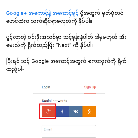
Google+ အကောင့်နဲ့ အကောင့်ဖွင့်
ဖို့အတွက်
မှတ်ပုံတင်
ဖောင်ထဲက သက်ဆိုင်ရာခလုတ်ကို နှိပ်ပါ။
ပွင့်လာတဲ့ ဝင်းဒိုးအသစ်မှာ သင့်ဖုန်းနံပါတ် ဒါမှမဟုတ် အီး
မေးလ်ကို ရိုက်ထည့်ပြီး “Next” ကို နှိပ်ပါ။
ပြီးရင် သင့် Google အကောင့်အတွက် စကားဝှက်ကို ရိုက်
ထည့်ပါ-