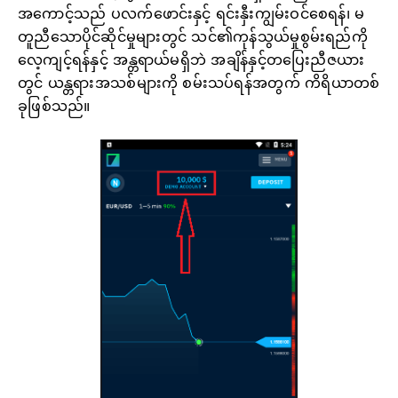
အကောင့်သည် ပလက်ဖောင်းနှင့် ရင်းနှီးကျွမ်းဝင်စေရန်၊ မ
တူညီသောပိုင်ဆိုင်မှုများတွင် သင်၏ကုန်သွယ်မှုစွမ်းရည်ကို
လေ့ကျင့်ရန်နှင့် အန္တရာယ်မရှိဘဲ အချိန်နှင့်တပြေးညီဇယား
တွင် ယန္တရားအသစ်များကို စမ်းသပ်ရန်အတွက် ကိရိယာတစ်
ခုဖြစ်သည်။