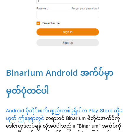
Binarium Android အက်ပ်မှာ
မှတ်ပုံတင်ပါ
Android မိုဘိုင်းစက်ပစ္စည်းတစ်ခုရှိပါက Play Store သို့မ
ဟုတ် ဤနေရာတွင်
တရားဝင် Binarium မိုဘိုင်းအက်ပ်ကို
ဒေါင်းလုဒ်လုပ်ရန် လိုအပ်ပါသည်
။ “Binarium” အက်ပ်ကို