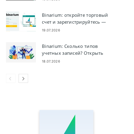
Binarium: откройте торговый
счет и зарегистрируйтесь —
шаги и требования
19.07.2026
Binarium: Сколько типов
учетных записей? Открыть
демо-счет на сумму 10 000
18.07.2026
долларов США.