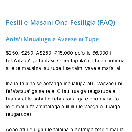
Fesili e Masani Ona Fesiligia (FAQ)
Aofa'i Maualuga e Aveese ai Tupe
$250, €250, A$250, ₽15,000 po'o le ₴6,000 i
fefa'ataua'iga ta'itasi. O nei tapula'a e fa'amautinoa
ai e te mauaina lau tupe i se taimi vave e mafai ai.
Ina ia talaina se aofa'iga maualuga atu, vaevae i ni
fefa'ataua'iga se tele. O lau ituaiga teugatupe e
fuafua ai le aofa'i o fefa'ataua'iga e ono mafai (o
lo'o maua fa'amatalaga auiliili i le vaega o ituaiga
teugatupe).
Aoao atili e uiga i le talaina o aofa'iga tetele mai la