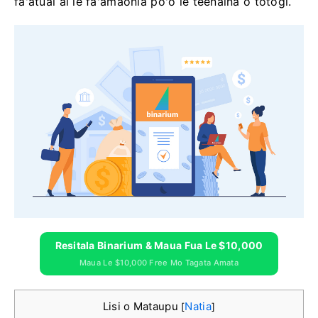
faʻatuai ai le faʻamaonia poʻo le teenaina o totogi.
Resitala Binarium & Maua Fua Le $10,000
Maua Le $10,000 Free Mo Tagata Amata
Lisi o Mataupu
Natia
[
]