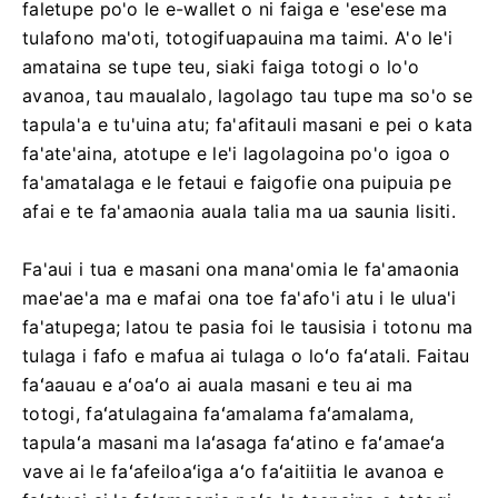
faletupe po'o le e-wallet o ni faiga e 'ese'ese ma
tulafono ma'oti, totogifuapauina ma taimi. A'o le'i
amataina se tupe teu, siaki faiga totogi o lo'o
avanoa, tau maualalo, lagolago tau tupe ma so'o se
tapula'a e tu'uina atu; fa'afitauli masani e pei o kata
fa'ate'aina, atotupe e le'i lagolagoina po'o igoa o
fa'amatalaga e le fetaui e faigofie ona puipuia pe
afai e te fa'amaonia auala talia ma ua saunia lisiti.
Fa'aui i tua e masani ona mana'omia le fa'amaonia
mae'ae'a ma e mafai ona toe fa'afo'i atu i le ulua'i
fa'atupega; latou te pasia foi le tausisia i totonu ma
tulaga i fafo e mafua ai tulaga o loʻo faʻatali. Faitau
faʻaauau e aʻoaʻo ai auala masani e teu ai ma
totogi, faʻatulagaina faʻamalama faʻamalama,
tapulaʻa masani ma laʻasaga faʻatino e faʻamaeʻa
vave ai le faʻafeiloaʻiga aʻo faʻaitiitia le avanoa e