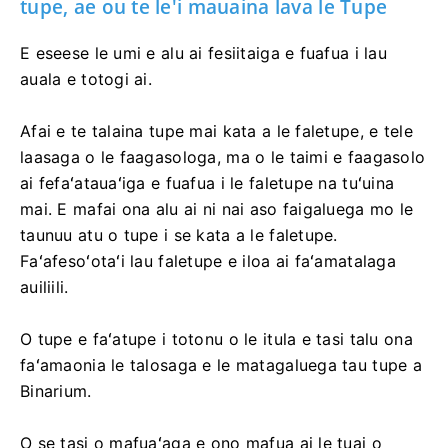
tupe, ae ou te le'i mauaina lava le Tupe
E eseese le umi e alu ai fesiitaiga e fuafua i lau
auala e totogi ai.
Afai e te talaina tupe mai kata a le faletupe, e tele
laasaga o le faagasologa, ma o le taimi e faagasolo
ai fefaʻatauaʻiga e fuafua i le faletupe na tuʻuina
mai. E mafai ona alu ai ni nai aso faigaluega mo le
taunuu atu o tupe i se kata a le faletupe.
Faʻafesoʻotaʻi lau faletupe e iloa ai faʻamatalaga
auiliili.
O tupe e faʻatupe i totonu o le itula e tasi talu ona
faʻamaonia le talosaga e le matagaluega tau tupe a
Binarium.
O se tasi o mafuaʻaga e ono mafua ai le tuai o