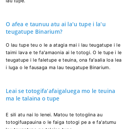
lau tupe.
O afea e taunuu atu ai la'u tupe i la'u
teugatupe Binarium?
O lau tupe teu o le a atagia mai i lau teugatupe i le
taimi lava e te faʻamaonia ai le totogi. O le tupe i le
teugatupe i le faletupe e teuina, ona faʻaalia loa lea
i luga o le fausaga ma lau teugatupe Binarium.
Leai se totogifa'afaigaluega mo le teuina
ma le talaina o tupe
E sili atu nai lo lenei. Matou te totogiina au
totogifuapauina o le faiga totogi pe a e fa'atumu