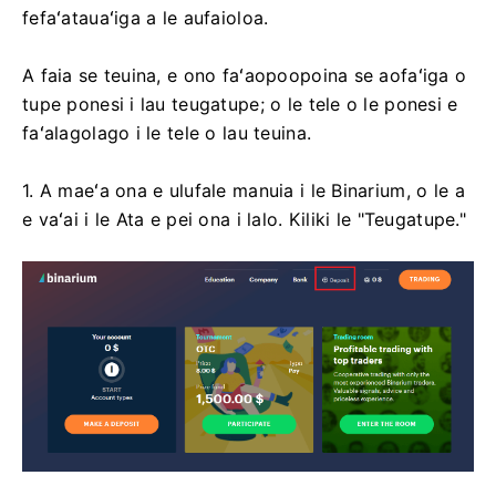
fefaʻatauaʻiga a le aufaioloa.
A faia se teuina, e ono faʻaopoopoina se aofaʻiga o
tupe ponesi i lau teugatupe; o le tele o le ponesi e
faʻalagolago i le tele o lau teuina.
1. A maeʻa ona e ulufale manuia i le Binarium, o le a
e vaʻai i le Ata e pei ona i lalo. Kiliki le "Teugatupe."