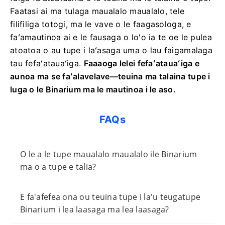
Faatasi ai ma tulaga maualalo maualalo, tele
filifiliga totogi, ma le vave o le faagasologa, e
faʻamautinoa ai e le fausaga o loʻo ia te oe le pulea
atoatoa o au tupe i laʻasaga uma o lau faigamalaga
tau fefaʻatauaʻiga.
Faaaoga lelei fefaʻatauaʻiga e
aunoa ma se faʻalavelave—teuina ma talaina tupe i
luga o le Binarium ma le mautinoa i le aso.
FAQs
O le a le tupe maualalo maualalo ile Binarium
ma o a tupe e talia?
E fa'afefea ona ou teuina tupe i la'u teugatupe
Binarium i lea laasaga ma lea laasaga?