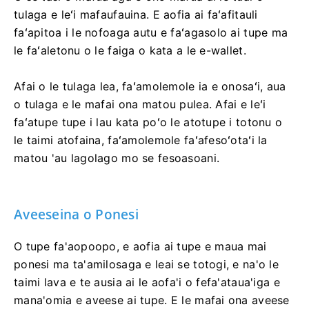
tulaga e leʻi mafaufauina. E aofia ai faʻafitauli
faʻapitoa i le nofoaga autu e faʻagasolo ai tupe ma
le faʻaletonu o le faiga o kata a le e-wallet.
Afai o le tulaga lea, faʻamolemole ia e onosaʻi, aua
o tulaga e le mafai ona matou pulea. Afai e leʻi
faʻatupe tupe i lau kata poʻo le atotupe i totonu o
le taimi atofaina, faʻamolemole faʻafesoʻotaʻi la
matou 'au lagolago mo se fesoasoani.
Aveeseina o Ponesi
O tupe fa'aopoopo, e aofia ai tupe e maua mai
ponesi ma ta'amilosaga e leai se totogi, e na'o le
taimi lava e te ausia ai le aofa'i o fefa'ataua'iga e
mana'omia e aveese ai tupe. E le mafai ona aveese