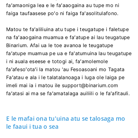
faʻamaoniga lea e le faʻaaogaina au tupe mo ni
faiga taufaasese poʻo ni faiga faʻasolitulafono.
Matou te faʻaliliuina atu tupe i teugatupe i faletupe
na faʻaaogaina muamua e faʻatupe ai lau teugatupe
Binarium. Afai ua le toe avanoa le teugatupe
faʻatupe muamua pe ua e faʻatumuina lau teugatupe
i ni auala eseese e totogi ai, faʻamolemole
faʻafesoʻotaʻi la matou 'au Fesoasoani mo Tagata
Faʻatau e ala i le talatalanoaga i luga ole laiga pe
imeli mai ia i matou ile
support@binarium.com
faʻatasi ai ma se faʻamatalaga auiliili o le faʻafitauli.
E le mafai ona tu'uina atu se talosaga mo
le faaui i tua o sea