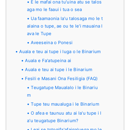
E le mafai ona tu'uina atu se talos
aga mo le faaui i tua o sea
Ua faamaonia la'u talosaga mo le t
alaina o tupe, ae ou te le'i mauaina l
ava le Tupe
Aveeseina o Ponesi
Auala e teu ai tupe i luga o le Binarium
Auala e Fa'atupeina ai
Auala e teu ai tupe i le Binarium
Fesili e Masani Ona Fesiligia (FAQ)
Teugatupe Maualalo i le Binariu
m
Tupe teu maualuga i le Binarium
O afea e taunuu atu ai la'u tupe i l
a'u teugatupe Binarium?
Leai se totogifa'afaigaluega mo le