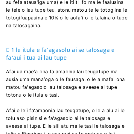
au fefa'ataua'iga uma) e le itiiti ifo ma le faaluaina
le tele o lau tupe teu, atonu matou te le totogiina le
totogifuapauina e 10% o le aofa'i o le talaina o tupe
na talosagaina.
E 1 le itula e fa'agasolo ai se talosaga e
fa'aui i tua ai lau tupe
Afai ua maeʻa ona faʻamaonia lau teugatupe ma
ausia uma manaʻoga o le fausaga, o le a mafai ona
matou faʻagasolo lau talosaga e aveese ai tupe i
totonu o le itula e tasi.
Afai e leʻi faʻamaonia lau teugatupe, o le a alu ai le
tolu aso pisinisi e faʻagasolo ai le talosaga e
aveese ai tupe. E le sili atu ma le tasi le talosaga e
talia e Binarium i le aso mai se teugatupe e leʻi