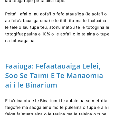
lau teugatupe pe talaina tupe.
Peita'i, afai o lau aofa'i o fefa'ataua'iga (le aofa'i o
au fefa'ataua'iga uma) e le itiiti ifo ma le faaluaina
le tele o lau tupe teu, atonu matou te le totogiina le
totogifuapauina e 10% o le aofa'i o le talaina o tupe
na talosagaina.
Faaiuga: Fefaatauaiga Lelei,
Soo Se Taimi E Te Manaomia
ai i le Binarium
E tuʻuina atu e le Binarium i le aufaioloa se metotia
faigofie ma saogalemu mo le puleaina o tupe e ala i
faiga faʻatuatuaina o le teuina ma le talaina o tupe.