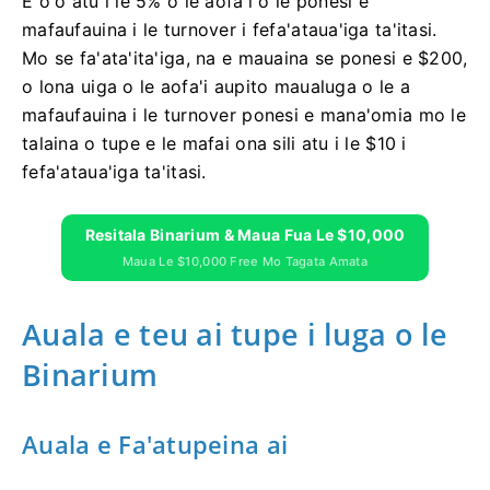
E o'o atu i le 5% o le aofa'i o le ponesi e
mafaufauina i le turnover i fefa'ataua'iga ta'itasi.
Mo se fa'ata'ita'iga, na e mauaina se ponesi e $200,
o lona uiga o le aofa'i aupito maualuga o le a
mafaufauina i le turnover ponesi e mana'omia mo le
talaina o tupe e le mafai ona sili atu i le $10 i
fefa'ataua'iga ta'itasi.
Resitala Binarium & Maua Fua Le $10,000
Maua Le $10,000 Free Mo Tagata Amata
Auala e teu ai tupe i luga o le
Binarium
Auala e Fa'atupeina ai