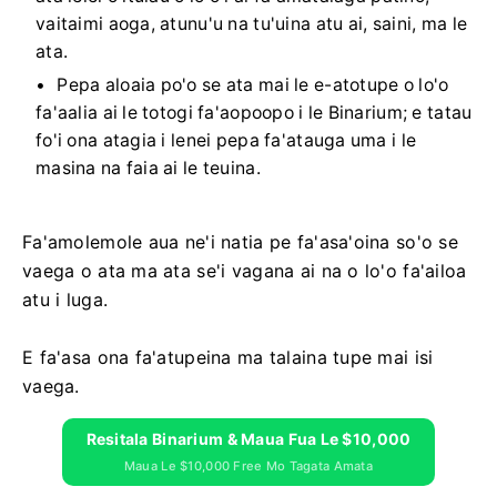
vaitaimi aoga, atunu'u na tu'uina atu ai, saini, ma le
ata.
Pepa aloaia po'o se ata mai le e-atotupe o lo'o
fa'aalia ai le totogi fa'aopoopo i le Binarium; e tatau
fo'i ona atagia i lenei pepa fa'atauga uma i le
masina na faia ai le teuina.
Fa'amolemole aua ne'i natia pe fa'asa'oina so'o se
vaega o ata ma ata se'i vagana ai na o lo'o fa'ailoa
atu i luga.
E fa'asa ona fa'atupeina ma talaina tupe mai isi
vaega.
Resitala Binarium & Maua Fua Le $10,000
Maua Le $10,000 Free Mo Tagata Amata