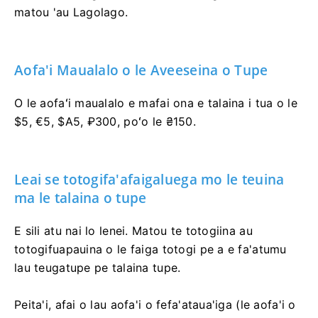
matou 'au Lagolago.
Aofa'i Maualalo o le Aveeseina o Tupe
O le aofaʻi maualalo e mafai ona e talaina i tua o le
$5, €5, $A5, ₽300, poʻo le ₴150.
Leai se totogifa'afaigaluega mo le teuina
ma le talaina o tupe
E sili atu nai lo lenei. Matou te totogiina au
totogifuapauina o le faiga totogi pe a e fa'atumu
lau teugatupe pe talaina tupe.
Peita'i, afai o lau aofa'i o fefa'ataua'iga (le aofa'i o