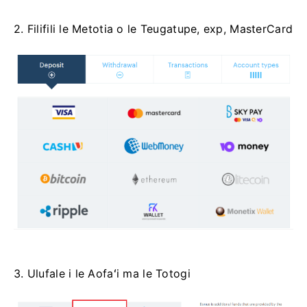
2. Filifili le Metotia o le Teugatupe, exp, MasterCard
3. Ulufale i le Aofaʻi ma le Totogi