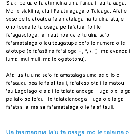
Siaki pe ua e fa'atumuina uma fanua i lau talaaga.
Mo le siakiina, alu i Fa'atulagaga o Talaaga. Afai e
sese pe le atoatoa fa'amatalaga na tu'uina atu, e
ono teena le talosaga pe fa'atuai fo'i le
fa'agasologa. Ia mautinoa ua e tu'uina sa'o
fa'amatalaga o lau teugatupe po'o le numera o le
atotupe (e fa'asāina fa'ailoga +, *, /, (), ma avanoa i
luma, mulimuli, ma le ogatotonu).
Afai ua tu'uina sa'o fa'amatalaga uma ae o lo'o
fa'aauau pea le fa'afitauli, fa'afeso'ota'i la matou
'au Lagolago e ala i le talatalanoaga i luga ole laiga
pe lafo se fe'au i le talatalanoaga i luga ole laiga
fa'atasi ai ma se fa'amatalaga o le fa'afitauli.
Ua faamaonia la'u talosaga mo le talaina o