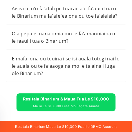
Aisea o lo'o fa'atali pe tuai ai la'u fa'aui i tua o
le Binarium ma fa'afefea ona ou toe fa'aleleia?
O a pepa e manaʻomia mo le faʻamaoniaina o
le faaui i tua o Binarium?
E mafai ona ou teuina i se isi auala totogi nai lo
le auala ou te faʻaaogaina mo le talaina i luga
ole Binarium?
Resitala Binarium & Maua Fua Le $10,000
Maua Le $10,000 Free Mo Tagata Amata
TALA FOU FESOOTAI
SILI MAI TUSITALA
Resitala Binarium Maua Le $10,000 Fua Ile DEMO Account