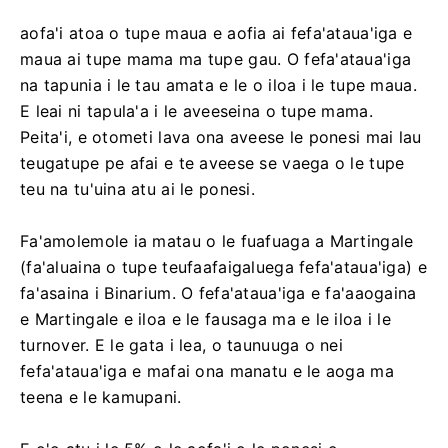
aofa'i atoa o tupe maua e aofia ai fefa'ataua'iga e
maua ai tupe mama ma tupe gau. O fefa'ataua'iga
na tapunia i le tau amata e le o iloa i le tupe maua.
E leai ni tapula'a i le aveeseina o tupe mama.
Peita'i, e otometi lava ona aveese le ponesi mai lau
teugatupe pe afai e te aveese se vaega o le tupe
teu na tu'uina atu ai le ponesi.
Fa'amolemole ia matau o le fuafuaga a Martingale
(fa'aluaina o tupe teufaafaigaluega fefa'ataua'iga) e
fa'asaina i Binarium. O fefa'ataua'iga e fa'aaogaina
e Martingale e iloa e le fausaga ma e le iloa i le
turnover. E le gata i lea, o taunuuga o nei
fefa'ataua'iga e mafai ona manatu e le aoga ma
teena e le kamupani.