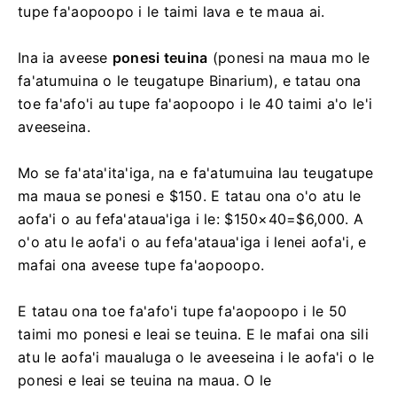
tupe fa'aopoopo i le taimi lava e te maua ai.
Ina ia aveese
ponesi teuina
(ponesi na maua mo le
fa'atumuina o le teugatupe Binarium), e tatau ona
toe fa'afo'i au tupe fa'aopoopo i le 40 taimi a'o le'i
aveeseina.
Mo se fa'ata'ita'iga, na e fa'atumuina lau teugatupe
ma maua se ponesi e $150. E tatau ona o'o atu le
aofa'i o au fefa'ataua'iga i le: $150×40=$6,000. A
o'o atu le aofa'i o au fefa'ataua'iga i lenei aofa'i, e
mafai ona aveese tupe fa'aopoopo.
E tatau ona toe fa'afo'i tupe fa'aopoopo i le 50
taimi mo ponesi e leai se teuina. E le mafai ona sili
atu le aofa'i maualuga o le aveeseina i le aofa'i o le
ponesi e leai se teuina na maua. O le