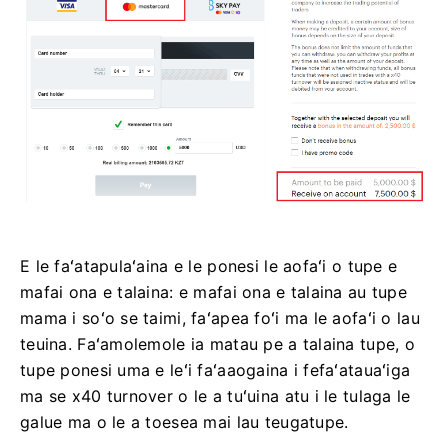
E le faʻatapulaʻaina e le ponesi le aofaʻi o tupe e
mafai ona e talaina: e mafai ona e talaina au tupe
mama i soʻo se taimi, faʻapea foʻi ma le aofaʻi o lau
teuina. Faʻamolemole ia matau pe a talaina tupe, o
tupe ponesi uma e leʻi faʻaaogaina i fefaʻatauaʻiga
ma se x40 turnover o le a tuʻuina atu i le tulaga le
galue ma o le a toesea mai lau teugatupe.