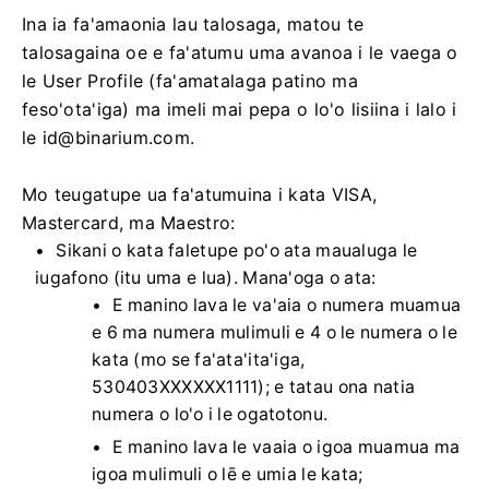
Ina ia fa'amaonia lau talosaga, matou te
talosagaina oe e fa'atumu uma avanoa i le vaega o
le User Profile (fa'amatalaga patino ma
feso'ota'iga) ma imeli mai pepa o lo'o lisiina i lalo i
le
id@binarium.com
.
Mo teugatupe ua fa'atumuina i kata VISA,
Mastercard, ma Maestro:
Sikani o kata faletupe po'o ata maualuga le
iugafono (itu uma e lua). Mana'oga o ata:
E manino lava le va'aia o numera muamua
e 6 ma numera mulimuli e 4 o le numera o le
kata (mo se fa'ata'ita'iga,
530403XXXXXX1111); e tatau ona natia
numera o lo'o i le ogatotonu.
E manino lava le vaaia o igoa muamua ma
igoa mulimuli o lē e umia le kata;