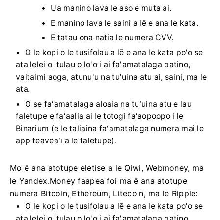
Ua manino lava le aso e muta ai.
E manino lava le saini a lē e ana le kata.
E tatau ona natia le numera CVV.
O le kopi o le tusifolau a lē e ana le kata po'o se
ata lelei o itulau o lo'o i ai fa'amatalaga patino,
vaitaimi aoga, atunu'u na tu'uina atu ai, saini, ma le
ata.
O se faʻamatalaga aloaia na tuʻuina atu e lau
faletupe e faʻaalia ai le totogi faʻaopoopo i le
Binarium (e le taliaina faʻamatalaga numera mai le
app feaveaʻi a le faletupe).
Mo ē ana atotupe eletise a le Qiwi, Webmoney, ma
le Yandex.Money faapea foi ma ē ana atotupe
numera Bitcoin, Ethereum, Litecoin, ma le Ripple:
O le kopi o le tusifolau a lē e ana le kata po'o se
ata lelei o itulau o lo'o i ai fa'amatalaga patino,