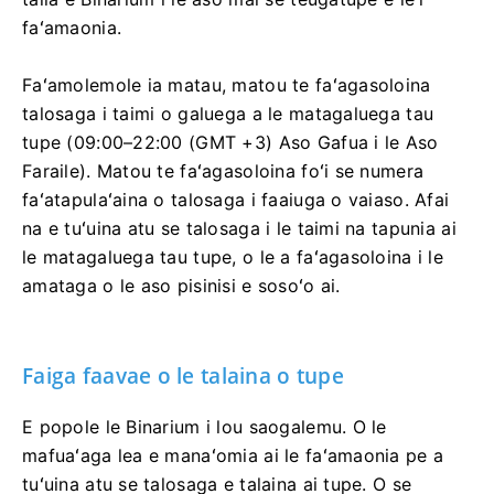
faʻamaonia.
Faʻamolemole ia matau, matou te faʻagasoloina
talosaga i taimi o galuega a le matagaluega tau
tupe (09:00–22:00 (GMT +3) Aso Gafua i le Aso
Faraile). Matou te faʻagasoloina foʻi se numera
faʻatapulaʻaina o talosaga i faaiuga o vaiaso. Afai
na e tuʻuina atu se talosaga i le taimi na tapunia ai
le matagaluega tau tupe, o le a faʻagasoloina i le
amataga o le aso pisinisi e sosoʻo ai.
Faiga faavae o le talaina o tupe
E popole le Binarium i lou saogalemu. O le
mafuaʻaga lea e manaʻomia ai le faʻamaonia pe a
tuʻuina atu se talosaga e talaina ai tupe. O se