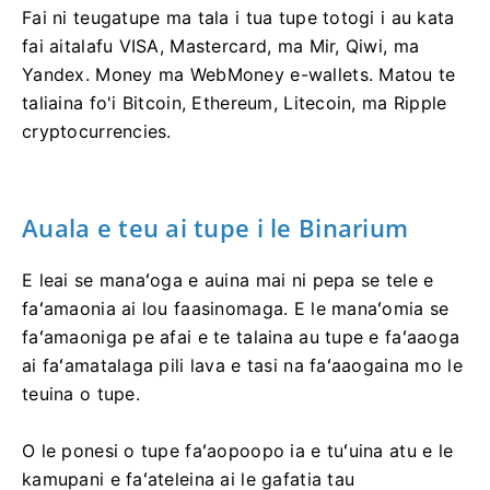
Fai ni teugatupe ma tala i tua tupe totogi i au kata
fai aitalafu VISA, Mastercard, ma Mir, Qiwi, ma
Yandex. Money ma WebMoney e-wallets. Matou te
taliaina fo'i Bitcoin, Ethereum, Litecoin, ma Ripple
cryptocurrencies.
Auala e teu ai tupe i le Binarium
E leai se manaʻoga e auina mai ni pepa se tele e
faʻamaonia ai lou faasinomaga. E le manaʻomia se
faʻamaoniga pe afai e te talaina au tupe e faʻaaoga
ai faʻamatalaga pili lava e tasi na faʻaaogaina mo le
teuina o tupe.
O le ponesi o tupe faʻaopoopo ia e tuʻuina atu e le
kamupani e faʻateleina ai le gafatia tau