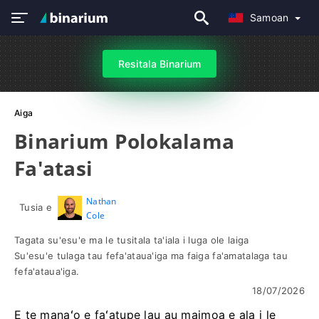
Samoan
Resitala Binarium
Aiga
Binarium Polokalama
Fa'atasi
Nathan
Tusia e
Cole
Tagata su'esu'e ma le tusitala ta'iala i luga ole laiga
Su'esu'e tulaga tau fefa'ataua'iga ma faiga fa'amatalaga tau
fefa'ataua'iga.
18/07/2026
E te manaʻo e faʻatupe lau au maimoa e ala i le