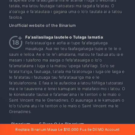
tatala, ma latou feutagai taitoatasi ma tagata faʻatau. O
a'oa'oga e fa'atautaia i gagana uma o lo'o tautala ai a tatou
faioloa.
Unofficial website of the Binarium
Fa'asilasilaga lautele o Tulaga lamatia
:
Fefa'ataua'iga e aofia ai tupe fa'afaigaluega
maualuga. Aua nei teu faafaigaluega tupe e te le o
sauni e leiloa. Ae e te leʻi amataina, matou te fautua atu ia e
masani i tulafono ma aiaiga o fefaʻatauaiga o loʻo
faʻamatalaina i luga o la matou 'upega tafaʻilagi. So'o se
fa'ata'ita'iga, fautuaga, ta'iala ma fa'atonuga i luga ole laiga e
le fa'atatau i fautuaga tau fefa'ataua'iga ma e le
fa'atulafonoina. E faia e le aufaioloa a latou filifiliga tutoatasi
ma e le tauaveina e lenei kamupani le matafaioi mo i latou. O
le konekarate tautua e faʻamaeʻaina i le teritori o le malo o
Saint Vincent ma le Grenadines. O auaunaga a le kamupani o
loʻo tuʻuina atu i le teritori o le malo o Saint Vincent ma le
Grenadines.
Binarium
E Tusa O Le Binarium
Resitala Binarium Maua Le $10,000 Fua Ile DEMO Account
Polokalame Fesoasoani
Resitala
Aveese