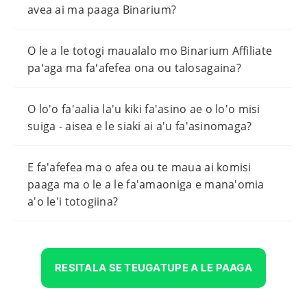
avea ai ma paaga Binarium?
O le a le totogi maualalo mo Binarium Affiliate
paʻaga ma faʻafefea ona ou talosagaina?
O lo'o fa'aalia la'u kiki fa'asino ae o lo'o misi
suiga - aisea e le siaki ai a'u fa'asinomaga?
E fa'afefea ma o afea ou te maua ai komisi
paaga ma o le a le fa'amaoniga e mana'omia
a'o le'i totogiina?
RESITALA SE TEUGATUPE A LE PAAGA