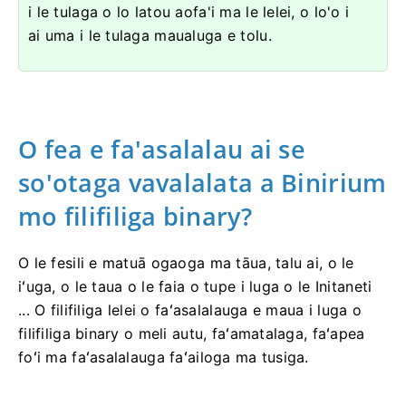
i le tulaga o lo latou aofa'i ma le lelei, o lo'o i
ai uma i le tulaga maualuga e tolu.
O fea e fa'asalalau ai se
so'otaga vavalalata a Binirium
mo filifiliga binary?
O le fesili e matuā ogaoga ma tāua, talu ai, o le
iʻuga, o le taua o le faia o tupe i luga o le Initaneti
... O filifiliga lelei o faʻasalalauga e maua i luga o
filifiliga binary o meli autu, faʻamatalaga, faʻapea
foʻi ma faʻasalalauga faʻailoga ma tusiga.