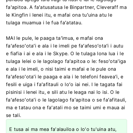
faʻapitoa. A faʻatusatusa le Binpartner, Сleveraff ma
le Kingfin i lenei itu, e mafai ona tuʻuina atu le
tulaga muamua i le fua faʻatatau.
MAI le pule, le paaga taʻimua, e mafai ona
faʻafesoʻotaʻi e ala i le imeli pe faʻafesoʻotaʻi i autu
e fiafia i ai e ala i le Skype. O le tulaga lona lua i le
tulaga lelei o le lagolago faʻapitoa o le: fesoʻotaʻiga
e ala i le imeli, o nisi taimi e mafai e le pule ona
faʻafesoʻotaʻi le paaga e ala i le telefoni feaveaʻi, e
fesili e uiga i faʻafitauli o loʻo iai nei. I le tagata fai
pisinisi i lenei itu, e sili atu le leaga nai lo isi. O le
faʻafesoʻotaʻi o le lagolago faʻapitoa o se faʻafitauli,
ma e tatau ona e faʻatali mo se taimi umi e maua ai
se tali.
E tusa ai ma mea fa'alauiloa o lo'o tu'uina atu,