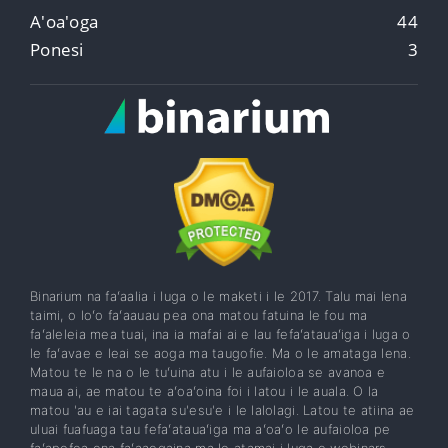
A'oa'oga
44
Ponesi
3
Binarium na faʻaalia i luga o le maketi i le 2017. Talu mai lena
taimi, o loʻo faʻaauau pea ona matou fatuina le fou ma
faʻaleleia mea tuai, ina ia mafai ai e lau fefaʻatauaʻiga i luga o
le faʻavae e leai se aoga ma taugofie. Ma o le amataga lena.
Matou te le na o le tuʻuina atu i le aufaioloa se avanoa e
maua ai, ae matou te aʻoaʻoina foi i latou i le auala. O la
matou 'au e iai tagata su'esu'e i le lalolagi. Latou te atiina ae
uluai fuafuaga tau fefaʻatauaʻiga ma aʻoaʻo le aufaioloa pe
faʻapefea ona faʻaaogaina ma le atamai i luga o webinars