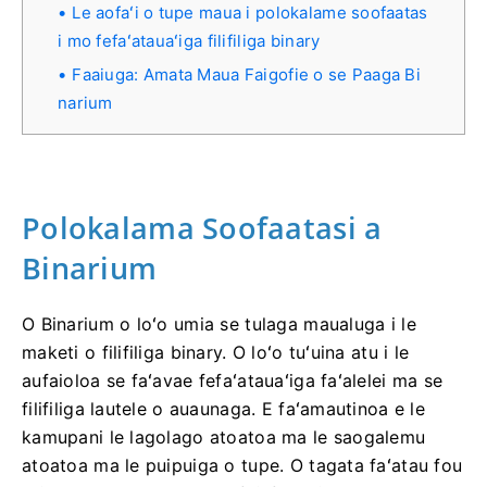
Le aofaʻi o tupe maua i polokalame soofaatas
i mo fefaʻatauaʻiga filifiliga binary
Faaiuga: Amata Maua Faigofie o se Paaga Bi
narium
Polokalama Soofaatasi a
Binarium
O Binarium o loʻo umia se tulaga maualuga i le
maketi o filifiliga binary. O loʻo tuʻuina atu i le
aufaioloa se faʻavae fefaʻatauaʻiga faʻalelei ma se
filifiliga lautele o auaunaga. E faʻamautinoa e le
kamupani le lagolago atoatoa ma le saogalemu
atoatoa ma le puipuiga o tupe. O tagata faʻatau fou