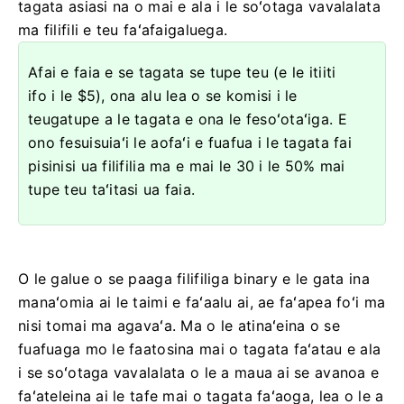
tagata asiasi na o mai e ala i le soʻotaga vavalalata
ma filifili e teu faʻafaigaluega.
Afai e faia e se tagata se tupe teu (e le itiiti
ifo i le $5), ona alu lea o se komisi i le
teugatupe a le tagata e ona le fesoʻotaʻiga. E
ono fesuisuiaʻi le aofaʻi e fuafua i le tagata fai
pisinisi ua filifilia ma e mai le 30 i le 50% mai
tupe teu taʻitasi ua faia.
O le galue o se paaga filifiliga binary e le gata ina
manaʻomia ai le taimi e faʻaalu ai, ae faʻapea foʻi ma
nisi tomai ma agavaʻa. Ma o le atinaʻeina o se
fuafuaga mo le faatosina mai o tagata faʻatau e ala
i se soʻotaga vavalalata o le a maua ai se avanoa e
faʻateleina ai le tafe mai o tagata faʻaoga, lea o le a