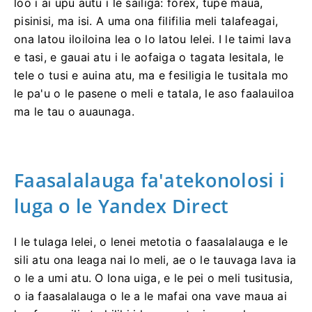
loo i ai upu autu i le sailiga: forex, tupe maua,
pisinisi, ma isi. A uma ona filifilia meli talafeagai,
ona latou iloiloina lea o lo latou lelei. I le taimi lava
e tasi, e gauai atu i le aofaiga o tagata lesitala, le
tele o tusi e auina atu, ma e fesiligia le tusitala mo
le pa'u o le pasene o meli e tatala, le aso faalauiloa
ma le tau o auaunaga.
Faasalalauga fa'atekonolosi i
luga o le Yandex Direct
I le tulaga lelei, o lenei metotia o faasalalauga e le
sili atu ona leaga nai lo meli, ae o le tauvaga lava ia
o le a umi atu. O lona uiga, e le pei o meli tusitusia,
o ia faasalalauga o le a le mafai ona vave maua ai