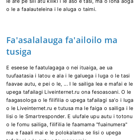
le afe pe sili atu kiliki i le aso e tasi, ma o lona aoga
o le a faalauteleina i le aluga o taimi.
Fa'asalalauga fa'ailoilo ma
tusiga
E eseese le faatulagaga o nei ituaiga, ae ua
tuufaatasia i latou e ala i le galuega i luga o le tasi
faavae autu, e pei o le, ... I le sailiga lea e mafai e le
upega tafailagi Liveinternet.ru ona fesoasoani. O le
faagasologa o le filifilia o upega tafailagi sa'o i luga
o le Liveinternet.ru e tutusa ma le faiga o sailiga i le
lisi o le Smartresponder. E ulufale upu autu i totonu
o le fomu sailiga, filifilia le faamama "fuainumera"
ma e faaali mai e le polokalama se lisi o upega