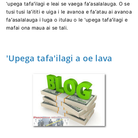
'upega tafaʻilagi e leai se vaega faʻasalalauga. O se
tusi tusi laʻititi e uiga i le avanoa e faʻatau ai avanoa
faʻasalalauga i luga o itulau o le 'upega tafaʻilagi e
mafai ona maua ai se tali.
'Upega tafa'ilagi a oe lava