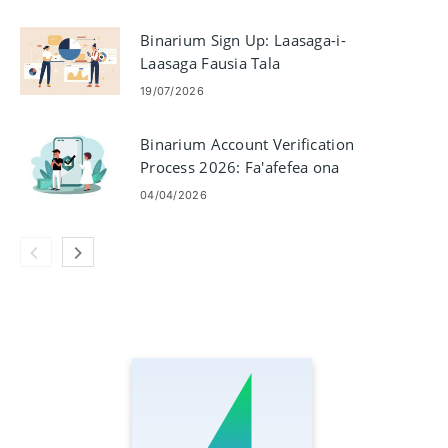
Binarium Sign Up: Laasaga-i-
Laasaga Fausia Tala
19/07/2026
Binarium Account Verification
Process 2026: Fa'afefea ona
Fa'auma KYC Faigofie
04/04/2026