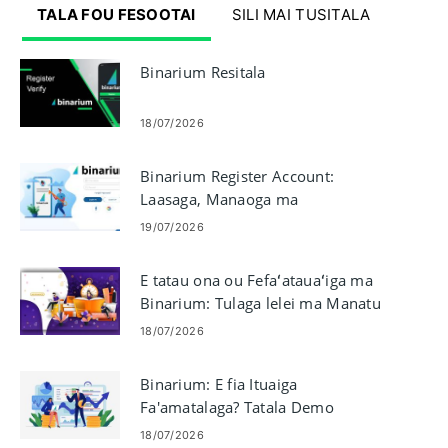
TALA FOU FESOOTAI
SILI MAI TUSITALA
Binarium Resitala
18/07/2026
Binarium Register Account:
Laasaga, Manaoga ma
Onboarding
19/07/2026
E tatau ona ou Fefaʻatauaʻiga ma
Binarium: Tulaga lelei ma Manatu
18/07/2026
Binarium: E fia Ituaiga
Fa'amatalaga? Tatala Demo
Account ma le $10,000
18/07/2026