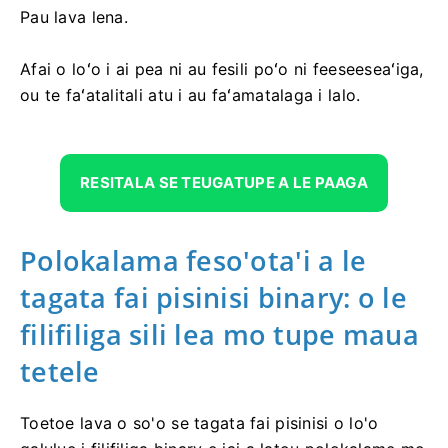
Pau lava lena.
Afai o loʻo i ai pea ni au fesili poʻo ni feeseeseaʻiga,
ou te faʻatalitali atu i au faʻamatalaga i lalo.
RESITALA SE TEUGATUPE A LE PAAGA
Polokalama feso'ota'i a le
tagata fai pisinisi binary: o le
filifiliga sili lea mo tupe maua
tetele
Toetoe lava o so'o se tagata fai pisinisi o lo'o