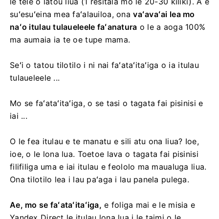
le tele o latou liua (1 resitala mo le 20-30 kiliki). A e
suʻesuʻeina mea faʻalauiloa, ona
vaʻavaʻai lea mo
naʻo itulau tulaueleele faʻanatura
o le a aoga 100%
ma aumaia ia te oe tupe mama.
Seʻi o tatou tilotilo i ni nai faʻataʻitaʻiga o ia itulau
tulaueleele ...
Mo se faʻataʻitaʻiga, o se tasi o tagata fai pisinisi e
iai ...
O le fea itulau e te manatu e sili atu ona liua? Ioe,
ioe, o le lona lua. Toetoe lava o tagata fai pisinisi
filifiliga uma e iai itulau e feololo ma maualuga liua.
Ona tilotilo lea i lau paʻaga i lau panela pulega.
Ae, mo se faʻataʻitaʻiga,
e foliga mai e le misia e
Yandex Direct le itulau lona lua i le taimi o le