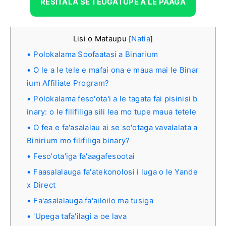
RESITALA SE TEUGATUPE A LE PAAGA
Lisi o Mataupu
Natia
[
]
Polokalama Soofaatasi a Binarium
O le a le tele e mafai ona e maua mai le Binar
ium Affiliate Program?
Polokalama feso'ota'i a le tagata fai pisinisi b
inary: o le filifiliga sili lea mo tupe maua tetele
O fea e fa'asalalau ai se so'otaga vavalalata a
Binirium mo filifiliga binary?
Feso'ota'iga fa'aagafesootai
Faasalalauga fa'atekonolosi i luga o le Yande
x Direct
Fa'asalalauga fa'ailoilo ma tusiga
'Upega tafa'ilagi a oe lava