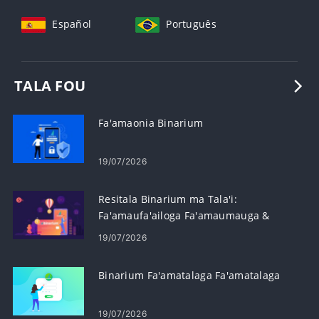
Español
Português
TALA FOU
Fa'amaonia Binarium
19/07/2026
Resitala Binarium ma Tala'i:
Fa'amaufa'ailoga Fa'amaumauga &
Laasaga o le Tala'i
19/07/2026
Binarium Fa'amatalaga Fa'amatalaga
19/07/2026