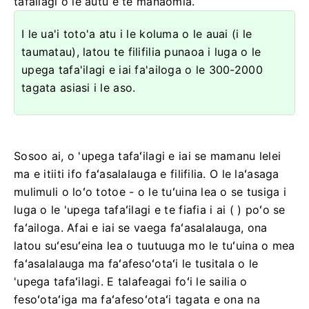
tafailagi o le autu e te manaomia.
I le ua'i toto'a atu i le koluma o le auai (i le
taumatau), latou te filifilia punaoa i luga o le
upega tafa'ilagi e iai fa'ailoga o le 300-2000
tagata asiasi i le aso.
Sosoo ai, o 'upega tafaʻilagi e iai se mamanu lelei
ma e itiiti ifo faʻasalalauga e filifilia. O le laʻasaga
mulimuli o loʻo totoe - o le tuʻuina lea o se tusiga i
luga o le 'upega tafaʻilagi e te fiafia i ai ( ) poʻo se
faʻailoga. Afai e iai se vaega faʻasalalauga, ona
latou suʻesuʻeina lea o tuutuuga mo le tuʻuina o mea
faʻasalalauga ma faʻafesoʻotaʻi le tusitala o le
'upega tafaʻilagi. E talafeagai foʻi le sailia o
fesoʻotaʻiga ma faʻafesoʻotaʻi tagata e ona na