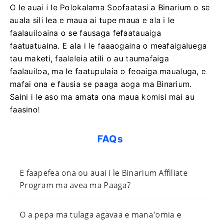
O le auai i le Polokalama Soofaatasi a Binarium o se
auala sili lea e maua ai tupe maua e ala i le
faalauiloaina o se fausaga fefaatauaiga
faatuatuaina. E ala i le faaaogaina o meafaigaluega
tau maketi, faaleleia atili o au taumafaiga
faalauiloa, ma le faatupulaia o feoaiga maualuga, e
mafai ona e fausia se paaga aoga ma Binarium.
Saini i le aso ma amata ona maua komisi mai au
faasino!
FAQs
E faapefea ona ou auai i le Binarium Affiliate
Program ma avea ma Paaga?
O a pepa ma tulaga agavaa e manaʻomia e