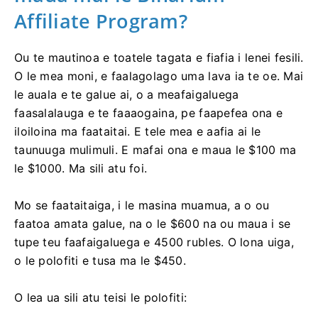
Affiliate Program?
Ou te mautinoa e toatele tagata e fiafia i lenei fesili.
O le mea moni, e faalagolago uma lava ia te oe. Mai
le auala e te galue ai, o a meafaigaluega
faasalalauga e te faaaogaina, pe faapefea ona e
iloiloina ma faataitai. E tele mea e aafia ai le
taunuuga mulimuli. E mafai ona e maua le $100 ma
le $1000. Ma sili atu foi.
Mo se faataitaiga, i le masina muamua, a o ou
faatoa amata galue, na o le $600 na ou maua i se
tupe teu faafaigaluega e 4500 rubles. O lona uiga,
o le polofiti e tusa ma le $450.
O lea ua sili atu teisi le polofiti: