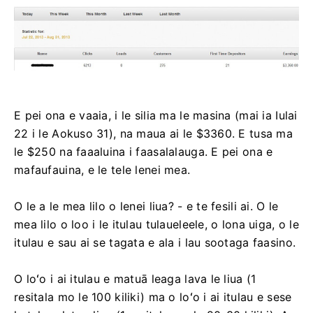
E pei ona e vaaia, i le silia ma le masina (mai ia Iulai
22 i le Aokuso 31), na maua ai le $3360. E tusa ma
le $250 na faaaluina i faasalalauga. E pei ona e
mafaufauina, e le tele lenei mea.
O le a le mea lilo o lenei liua? - e te fesili ai. O le
mea lilo o loo i le itulau tulaueleele, o lona uiga, o le
itulau e sau ai se tagata e ala i lau sootaga faasino.
O loʻo i ai itulau e matuā leaga lava le liua (1
resitala mo le 100 kiliki) ma o loʻo i ai itulau e sese