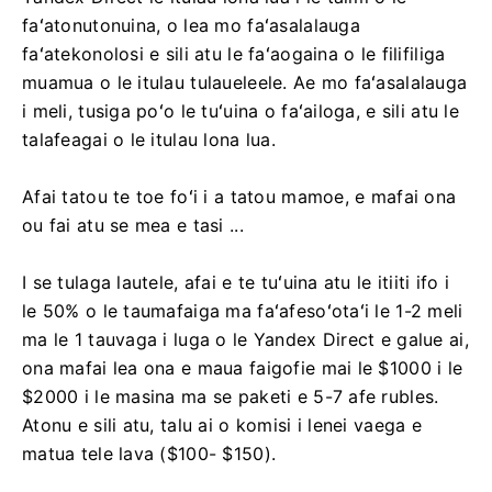
faʻatonutonuina, o lea mo faʻasalalauga
faʻatekonolosi e sili atu le faʻaogaina o le filifiliga
muamua o le itulau tulaueleele. Ae mo faʻasalalauga
i meli, tusiga poʻo le tuʻuina o faʻailoga, e sili atu le
talafeagai o le itulau lona lua.
Afai tatou te toe foʻi i a tatou mamoe, e mafai ona
ou fai atu se mea e tasi ...
I se tulaga lautele, afai e te tuʻuina atu le itiiti ifo i
le 50% o le taumafaiga ma faʻafesoʻotaʻi le 1-2 meli
ma le 1 tauvaga i luga o le Yandex Direct e galue ai,
ona mafai lea ona e maua faigofie mai le $1000 i le
$2000 i le masina ma se paketi e 5-7 afe rubles.
Atonu e sili atu, talu ai o komisi i lenei vaega e
matua tele lava ($100- $150).