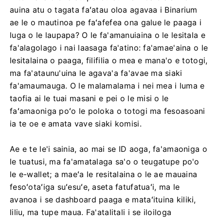
auina atu o tagata faʻatau oloa agavaa i Binarium
ae le o mautinoa pe faʻafefea ona galue le paaga i
luga o le laupapa? O le fa'amanuiaina o le lesitala e
fa'alagolago i nai laasaga fa'atino: fa'amae'aina o le
lesitalaina o paaga, filifilia o mea e mana'o e totogi,
ma fa'ataunu'uina le agava'a fa'avae ma siaki
fa'amaumauga. O le malamalama i nei mea i luma e
taofia ai le tuai masani e pei o le misi o le
faʻamaoniga poʻo le poloka o totogi ma fesoasoani
ia te oe e amata vave siaki komisi.
Ae e te le'i sainia, ao mai se ID aoga, fa'amaoniga o
le tuatusi, ma fa'amatalaga sa'o o teugatupe po'o
le e-wallet; a maeʻa le resitalaina o le ae mauaina
fesoʻotaʻiga suʻesuʻe, aseta fatufatuaʻi, ma le
avanoa i se dashboard paaga e mataʻituina kiliki,
liliu, ma tupe maua. Fa'atalitali i se iloiloga