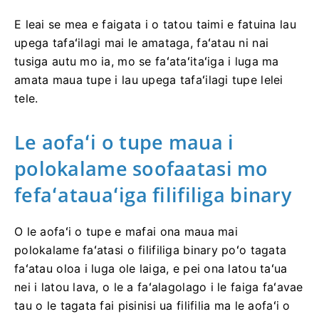
E leai se mea e faigata i o tatou taimi e fatuina lau
upega tafaʻilagi mai le amataga, faʻatau ni nai
tusiga autu mo ia, mo se faʻataʻitaʻiga i luga ma
amata maua tupe i lau upega tafaʻilagi tupe lelei
tele.
Le aofaʻi o tupe maua i
polokalame soofaatasi mo
fefaʻatauaʻiga filifiliga binary
O le aofaʻi o tupe e mafai ona maua mai
polokalame faʻatasi o filifiliga binary poʻo tagata
faʻatau oloa i luga ole laiga, e pei ona latou taʻua
nei i latou lava, o le a faʻalagolago i le faiga faʻavae
tau o le tagata fai pisinisi ua filifilia ma le aofaʻi o