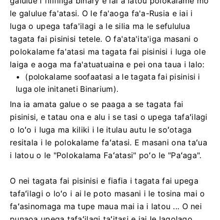
galulue i filifiliga binary e iai a latou polokalame mo
le galulue fa'atasi. O le fa'aoga fa'a-Rusia e iai i
luga o upega tafa'ilagi a le silia ma le sefululua
tagata fai pisinisi tetele. O fa'ata'ita'iga masani o
polokalame fa'atasi ma tagata fai pisinisi i luga ole
laiga e aoga ma fa'atuatuaina e pei ona taua i lalo:
(polokalame soofaatasi a le tagata fai pisinisi i
luga ole initaneti Binarium).
Ina ia amata galue o se paaga a se tagata fai
pisinisi, e tatau ona e alu i se tasi o upega tafaʻilagi
o loʻo i luga ma kiliki i le itulau autu le soʻotaga
resitala i le polokalame faʻatasi. E masani ona taʻua
i latou o le "Polokalama Faʻatasi" poʻo le "Paʻaga".
O nei tagata fai pisinisi e fiafia i tagata fai upega
tafaʻilagi o loʻo i ai le poto masani i le tosina mai o
faʻasinomaga ma tupe maua mai ia i latou ... O nei
punaoa upega tafaʻilagi taʻitasi e iai le lagolago