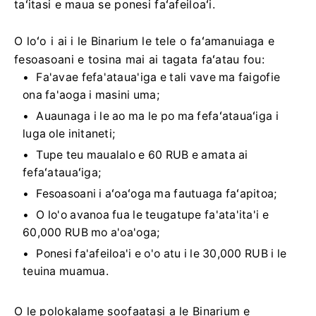
taʻitasi e maua se ponesi faʻafeiloaʻi.
O loʻo i ai i le Binarium le tele o faʻamanuiaga e
fesoasoani e tosina mai ai tagata faʻatau fou:
Fa'avae fefa'ataua'iga e tali vave ma faigofie
ona fa'aoga i masini uma;
Auaunaga i le ao ma le po ma fefaʻatauaʻiga i
luga ole initaneti;
Tupe teu maualalo e 60 RUB e amata ai
fefaʻatauaʻiga;
Fesoasoani i aʻoaʻoga ma fautuaga faʻapitoa;
O lo'o avanoa fua le teugatupe fa'ata'ita'i e
60,000 RUB mo a'oa'oga;
Ponesi fa'afeiloa'i e o'o atu i le 30,000 RUB i le
teuina muamua.
O le polokalame soofaatasi a le Binarium e