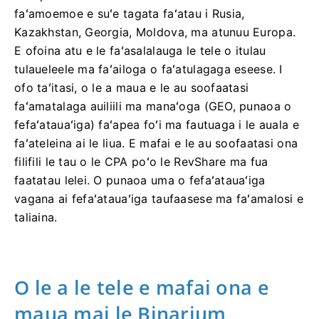
faʻamoemoe e suʻe tagata faʻatau i Rusia,
Kazakhstan, Georgia, Moldova, ma atunuu Europa.
E ofoina atu e le faʻasalalauga le tele o itulau
tulaueleele ma faʻailoga o faʻatulagaga eseese. I
ofo taʻitasi, o le a maua e le au soofaatasi
faʻamatalaga auiliili ma manaʻoga (GEO, punaoa o
fefaʻatauaʻiga) faʻapea foʻi ma fautuaga i le auala e
faʻateleina ai le liua. E mafai e le au soofaatasi ona
filifili le tau o le CPA poʻo le RevShare ma fua
faatatau lelei. O punaoa uma o fefaʻatauaʻiga
vagana ai fefaʻatauaʻiga taufaasese ma faʻamalosi e
taliaina.
O le a le tele e mafai ona e
maua mai le Binarium