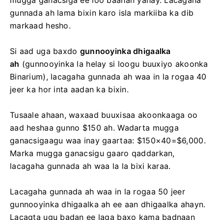
mugga ganacsiga ee loo baahan yahay. Lacagaha
gunnada ah lama bixin karo isla markiiba ka dib
markaad hesho.
Si aad uga baxdo
gunnooyinka dhigaalka
ah
(gunnooyinka la helay si loogu buuxiyo akoonka
Binarium), lacagaha gunnada ah waa in la rogaa 40
jeer ka hor inta aadan ka bixin.
Tusaale ahaan, waxaad buuxisaa akoonkaaga oo
aad heshaa gunno $150 ah. Wadarta mugga
ganacsigaagu waa inay gaartaa: $150×40=$6,000.
Marka mugga ganacsigu gaaro qaddarkan,
lacagaha gunnada ah waa la la bixi karaa.
Lacagaha gunnada ah waa in la rogaa 50 jeer
gunnooyinka dhigaalka ah ee aan dhigaalka ahayn.
Lacagta ugu badan ee laga baxo kama badnaan