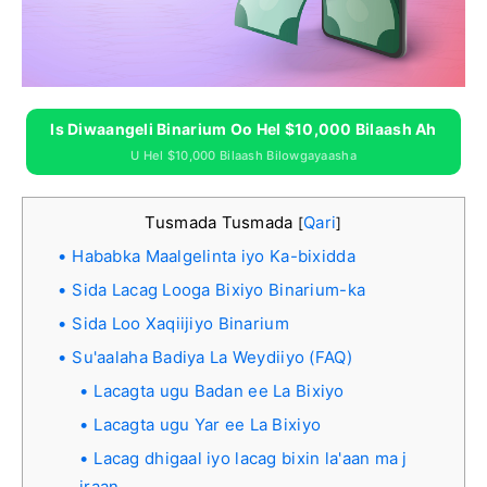
Is Diwaangeli Binarium Oo Hel $10,000 Bilaash Ah
U Hel $10,000 Bilaash Bilowgayaasha
Tusmada Tusmada
Qari
[
]
Hababka Maalgelinta iyo Ka-bixidda
Sida Lacag Looga Bixiyo Binarium-ka
Sida Loo Xaqiijiyo Binarium
Su'aalaha Badiya La Weydiiyo (FAQ)
Lacagta ugu Badan ee La Bixiyo
Lacagta ugu Yar ee La Bixiyo
Lacag dhigaal iyo lacag bixin la'aan ma j
iraan