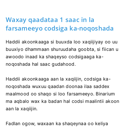
Waxay qaadataa 1 saac in la
farsameeyo codsiga ka-noqoshada
Haddii akoonkaaga si buuxda loo xaqiijiyay oo uu
buuxiyo dhammaan shuruudaha goobta, si fiican u
awoodo inaad ka shaqeyso codsigaaga ka-
noqoshada hal saac gudahood.
Haddii akoonkaaga aan la xaqiijin, codsiga ka-
noqoshada wuxuu qaadan doonaa ilaa saddex
maalmood oo shaqo si loo farsameeyo. Binarium
ma aqbalo wax ka badan hal codsi maalintii akoon
aan la xaqiijin.
Fadlan ogow, waxaan ka shaqeynaa oo keliya