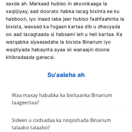
saxda ah. Markaad hubiso in akoonkaaga la
xaqiijiyay, aad doorato habka lacag bixinta ee ku
habboon, iyo inaad laba jeer hubiso faahfaahinta la
bixista, waxaad ka fogaan kartaa dib u dhacyada
oo aad lacagtaada si habsami leh u heli kartaa. Ka
warqabka siyaasadaha la bixista Binarium iyo
waqtiyada habaynta ayaa sii wanaajin doona
khibradaada ganacsi.
Su'aalaha ah
Waa maxay hababka ka bixitaanka Binarium
taageertaa?
Sideen u codsadaa ka noqoshada Binarium
talaabo talaabo?