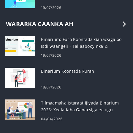
19/07/2026
WARARKA CAANKA AH
Binarium: Furo Koontada Ganacsiga oo
Isdiiwaangeli - Tallaabooyinka &
Shuruudaha
19/07/2026
Binarium Koontada Furan
18/07/2026
Tilmaamaha Istaraatiijiyada Binarium
2026: Xeeladaha Ganacsiga ee ugu
Fiican ee Ganacsatada Cusub
04/04/2026