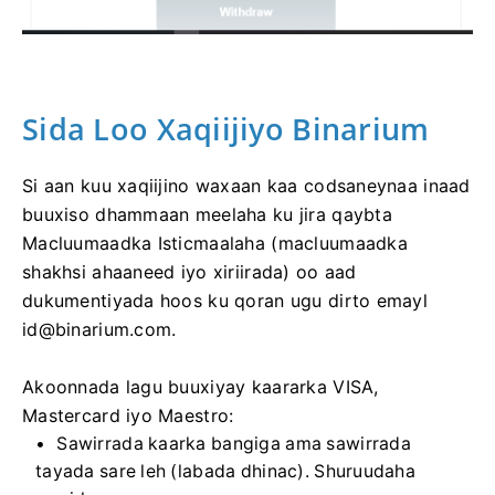
Sida Loo Xaqiijiyo Binarium
Si aan kuu xaqiijino waxaan kaa codsaneynaa inaad
buuxiso dhammaan meelaha ku jira qaybta
Macluumaadka Isticmaalaha (macluumaadka
shakhsi ahaaneed iyo xiriirada) oo aad
dukumentiyada hoos ku qoran ugu dirto emayl
id@binarium.com
.
Akoonnada lagu buuxiyay kaararka VISA,
Mastercard iyo Maestro:
Sawirrada kaarka bangiga ama sawirrada
tayada sare leh (labada dhinac). Shuruudaha