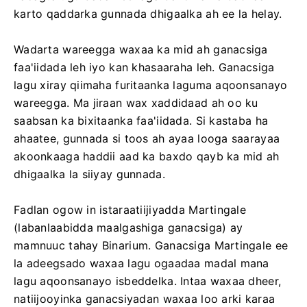
karto qaddarka gunnada dhigaalka ah ee la helay.
Wadarta wareegga waxaa ka mid ah ganacsiga
faa'iidada leh iyo kan khasaaraha leh. Ganacsiga
lagu xiray qiimaha furitaanka laguma aqoonsanayo
wareegga. Ma jiraan wax xaddidaad ah oo ku
saabsan ka bixitaanka faa'iidada. Si kastaba ha
ahaatee, gunnada si toos ah ayaa looga saarayaa
akoonkaaga haddii aad ka baxdo qayb ka mid ah
dhigaalka la siiyay gunnada.
Fadlan ogow in istaraatiijiyadda Martingale
(labanlaabidda maalgashiga ganacsiga) ay
mamnuuc tahay Binarium. Ganacsiga Martingale ee
la adeegsado waxaa lagu ogaadaa madal mana
lagu aqoonsanayo isbeddelka. Intaa waxaa dheer,
natiijooyinka ganacsiyadan waxaa loo arki karaa