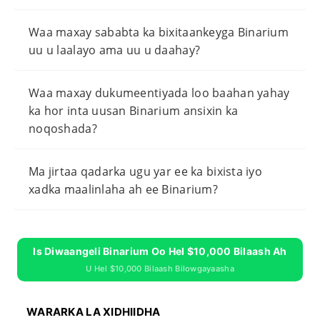
Waa maxay sababta ka bixitaankeyga Binarium
uu u laalayo ama uu u daahay?
Waa maxay dukumeentiyada loo baahan yahay
ka hor inta uusan Binarium ansixin ka
noqoshada?
Ma jirtaa qadarka ugu yar ee ka bixista iyo
xadka maalinlaha ah ee Binarium?
Is Diwaangeli Binarium Oo Hel $10,000 Bilaash Ah
U Hel $10,000 Bilaash Bilowgayaasha
WARARKA LA XIDHIIDHA