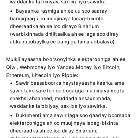
waddanka la bixiyay, saxiixa iyo sawirka.
Bayaanka rasmiga ah ee uu soo saaray
bangigaagu oo muujinaya lacag-bixinta
dheeraadka ah ee loo dirayo Binarium
(warbixinnada dhijitaalka ah ee laga soo diray
abka moobaylka ee bangiga lama aqbalayo).
Mulkiilayaasha boorsooyinka elektarooniga ah ee
Qiwi, Webmoney iyo Yandex.Money iyo Bitcoin,
Ethereum, Litecoin iyo Ripple:
Sawir baasaboorka haystayaasha kaarka ama
sawir tayo sare leh oo bogagga muujinaya xogta
shakhsi ahaaneed, muddada ansaxnimada,
waddanka la bixiyay, saxiixa iyo sawirka.
Dukumenti ama sawir laga soo qaaday boorsada
elektaroonigga ah oo muujinaya lacag-bixinta
dheeraadka ah ee loo diray Binarium;