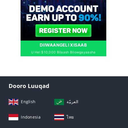
DIIWAANGELI XISAAB
U Hel $10,000 Bilaash Bilowgayaasha
Dooro Luuqad
English
العربيّة
Indonesia
ไทย