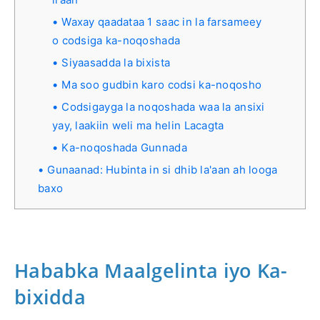
Waxay qaadataa 1 saac in la farsameey
o codsiga ka-noqoshada
Siyaasadda la bixista
Ma soo gudbin karo codsi ka-noqosho
Codsigayga la noqoshada waa la ansixi
yay, laakiin weli ma helin Lacagta
Ka-noqoshada Gunnada
Gunaanad: Hubinta in si dhib la'aan ah looga
baxo
Hababka Maalgelinta iyo Ka-
bixidda