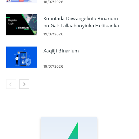
Xeerarka Bixinta
18/07/2026
Koontada Diiwangelinta Binarium
oo Gal: Tallaabooyinka Helitaanka
Koontada
19/07/2026
Xaqiiji Binarium
19/07/2026