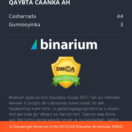
QAYBTA CAANKA AH
Casharrada
44
Gunnooyinka
3
Binarium ayaa ka soo muuqday suuqa 2017. Tan iyo markaas
waxaan si joogto ah u abuurnay kuwa cusub oo aan
hagaajinnay kuwii hore, si ganacsigaaga goobta uu u noqdo
mid aan kala go 'lahayn oo faa'iido leh. Taasina waa bilow
uun. Ma siinno ganacsatada fursad ay ku kasbadaan, laakiin
sidoo kale waxaan barnaa sida. Kooxdayadu waxay leedahay
Is Diwaangeli Binarium U Hel $10,000 Bilaasha Akoontada DEMO
falanqeeye heer caalami ah. Waxay horumariyaan xeeladaha