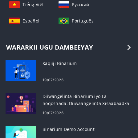
Tiếng Việt
Русский
Español
Português
WARARKII UGU DAMBEEYAY
Xaqiiji Binarium
19/07/2026
Diiwangelinta Binarium iyo La-
noqoshada: Diiwaangelinta Xisaabaadka
& Tallaabooyinka Bixinta
19/07/2026
Binarium Demo Account