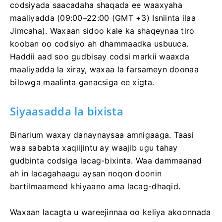
codsiyada saacadaha shaqada ee waaxyaha
maaliyadda (09:00–22:00 (GMT +3) Isniinta ilaa
Jimcaha). Waxaan sidoo kale ka shaqeynaa tiro
kooban oo codsiyo ah dhammaadka usbuuca.
Haddii aad soo gudbisay codsi markii waaxda
maaliyadda la xiray, waxaa la farsameyn doonaa
bilowga maalinta ganacsiga ee xigta.
Siyaasadda la bixista
Binarium waxay danaynaysaa amnigaaga. Taasi
waa sababta xaqiijintu ay waajib ugu tahay
gudbinta codsiga lacag-bixinta. Waa dammaanad
ah in lacagahaagu aysan noqon doonin
bartilmaameed khiyaano ama lacag-dhaqid.
Waxaan lacagta u wareejinnaa oo keliya akoonnada