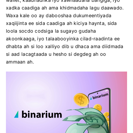
wallet, kaadhadhka iyo xawilaadaha bangiga, iyo
xadka caadiga ah ama khidmadaha lagu daawado.
Waxa kale oo ay dabooshaa dukumeentiyada
xaqiijinta ee sida caadiga ah kiciya haynta, sida
loola socdo codsiga la sugayo gudaha
akoonkaaga, iyo talaabooyinka cilad-raadinta ee
dhabta ah si loo xalliyo dib u dhaca ama diidmada
si aad lacagtaada u hesho si degdeg ah oo
ammaan ah.