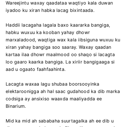
Wareejintu waxay qaadataa waqtiyo kala duwan
iyadoo ku xiran habka lacag bixintaada.
Haddii lacagaha lagala baxo kaararka bangiga,
habku wuxuu ka kooban yahay dhowr
marxaladood, waqtiga wax kala iibsiguna wuxuu ku
xiran yahay bangiga soo saaray. Waxay qaadan
kartaa ilaa dhowr maalmood oo shaqo si lacagta
loo gaaro kaarka bangiga. La xiriir bangigaaga si
aad u ogaato faahfaahinta.
Lacagta waxaa lagu shubaa boorsooyinka
elektaroonigga ah hal saac gudahood ka dib marka
codsiga ay ansixiso waaxda maaliyadda ee
Binarium.
Mid ka mid ah sababaha suurtagalka ah ee dib u