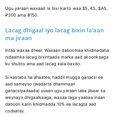
Ugu yaraan waxaad la bixi karto waa $5, €5, $A5,
₽300 ama ₴150.
Lacag dhigaal iyo lacag bixin la'aan
ma jiraan
Intaa waxaa dheer. Waxaan daboolnaa khidmadaha
nidaamka lacag bixintaada marka aad akoonkaaga
ku shubto ama aad lacag kala baxdo.
Si kastaba ha ahaatee, haddii mugga ganacsi ee
aad sameyso (wadarta dhammaan
ganacsiyadaada) uusan ugu yaraan laba jibaar ka
weynayn dhigaalkaaga, waxaa laga yaabaa inaan
dabooli karin khidmadda 10% ee lacagta aad
codsatay.