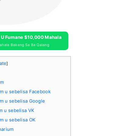
e U Fumane $10,000 Mahala
hala Bakeng Sa Ba Qalang
ate
]
um
um u sebelisa Facebook
um u sebelisa Google
m u sebelisa VK
um u sebelisa OK
narium