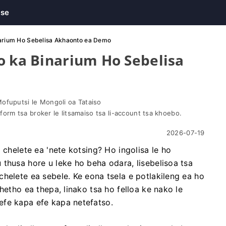
ase
narium Ho Sebelisa Akhaonto ea Demo
o ka Binarium Ho Sebelisa
Mofuputsi le Mongoli oa Tataiso
latform tsa broker le litsamaiso tsa li-account tsa khoebo.
2026-07-19
 chelete ea 'nete kotsing? Ho ingolisa le ho
thusa hore u leke ho beha odara, lisebelisoa tsa
helete ea sebele. Ke eona tsela e potlakileng ea ho
hetho ea thepa, linako tsa ho felloa ke nako le
efe kapa efe kapa netefatso.