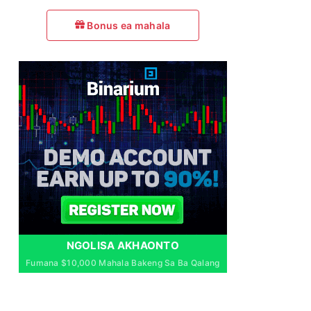
Bonus ea mahala
NGOLISA AKHAONTO
Fumana $10,000 Mahala Bakeng Sa Ba Qalang