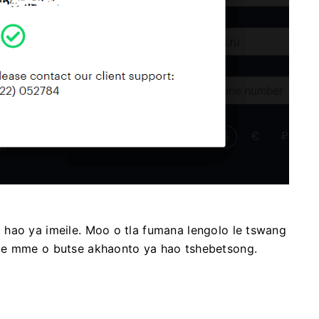
 hao ya imeile. Moo o tla fumana lengolo le tswang
ile mme o butse akhaonto ya hao tshebetsong.