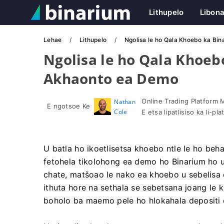
Lithupelo
Libon
Lehae
Lithupelo
Ngolisa le ho Qala Khoebo ka Bi
Ngolisa le ho Qala Khoeb
Akhaonto ea Demo
Online Trading Platform 
Nathan
E ngotsoe Ke
Cole
E etsa lipatlisiso ka li-p
U batla ho ikoetlisetsa khoebo ntle le ho beha
fetohela tikolohong ea demo ho Binarium ho u 
chate, matšoao le nako ea khoebo u sebelisa c
ithuta hore na sethala se sebetsana joang le k
boholo ba maemo pele ho hlokahala depositi 