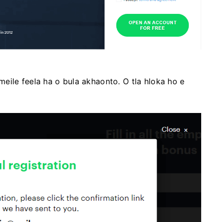
eile feela ha o bula akhaonto. O tla hloka ho e