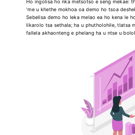
Ho ingolisa ho nka metsotso e seng mekae: theh
'me u khethe mokhoa oa demo ho tsoa desheb
Sebelisa demo ho leka melao ea ho kena le ho t
likarolo tsa sethala; ha u phutholohile, tlatsa
fallela akhaonteng e phelang ha u ntse u bolok