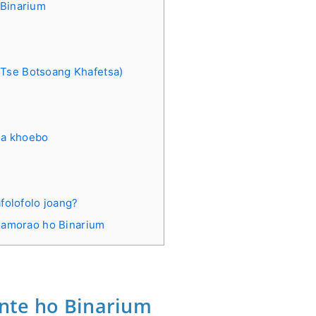
 Binarium
 Tse Botsoang Khafetsa)
ea khoebo
folofolo joang?
 Hamorao ho Binarium
nte ho Binarium