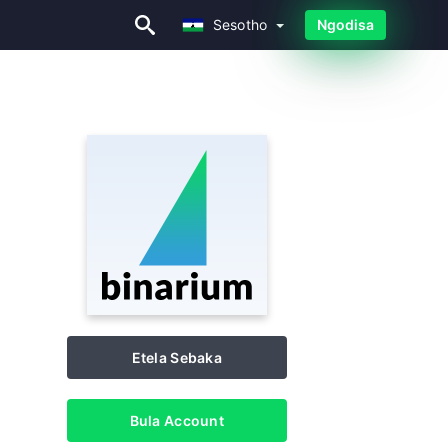
Sesotho
Ngodisa
Sesotho
Etela Sebaka
Bula Account