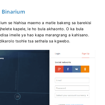
 Binarium
rium se hlahisa maemo a matle bakeng sa barekisi
jhelete kapele, le ho bula akhaonto. O ka bula
disa imeile ya hao kapa marangrang a kahisano.
dikarolo tsohle tsa sethala sa kgwebo.