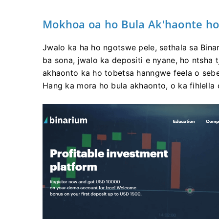
Mokhoa oa ho Bula Ak'haonte ho
Jwalo ka ha ho ngotswe pele, sethala sa Bina
ba sona, jwalo ka depositi e nyane, ho ntsha t
akhaonto ka ho tobetsa hanngwe feela o sebe
Hang ka mora ho bula akhaonto, o ka fihlella 