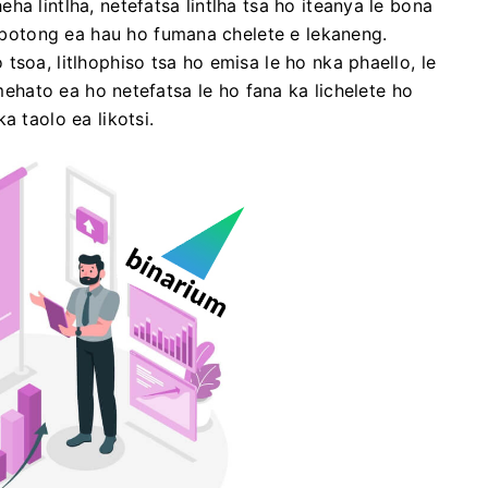
a lintlha, netefatsa lintlha tsa ho iteanya le bona
otong ea hau ho fumana chelete e lekaneng.
soa, ​​litlhophiso tsa ho emisa le ho nka phaello, le
 mehato ea ho netefatsa le ho fana ka lichelete ho
a taolo ea likotsi.