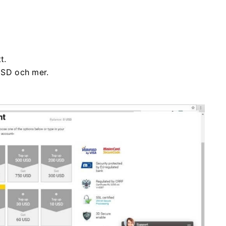
t.
 USD och mer.