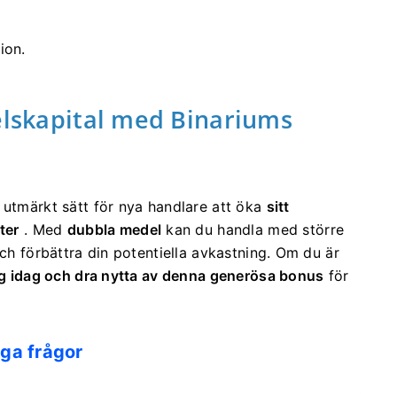
ion.
elskapital med Binariums
 utmärkt sätt för nya handlare att
öka
sitt
ter
. Med
dubbla medel
kan du handla med större
och förbättra din potentiella avkastning. Om du är
ing idag och dra nytta av denna generösa bonus
för
iga frågor