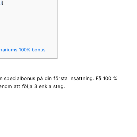
j
]
Binariums 100% bonus
n specialbonus på din första insättning. Få 100 %
nom att följa 3 enkla steg.