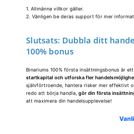
1. Allmänna villkor gäller.
2. Vänligen be deras support för mer informat
Slutsats: Dubbla ditt hand
100% bonus
Binariums 100% första insättningsbonus är ett
startkapital och utforska fler handelsmöjlighe
självförtroende, hantera risker mer effektivt 
redo att börja handla,
gör din första insättn
att maximera din handelsupplevelse!
Vanl