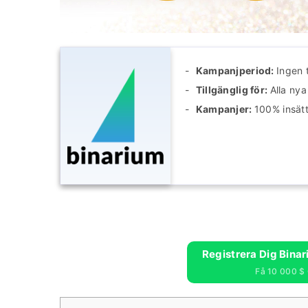
Kampanjperiod:
Ingen 
Tillgänglig för:
Alla nya
Kampanjer:
100% insät
Registrera Dig Binar
Få 10 000 $ 