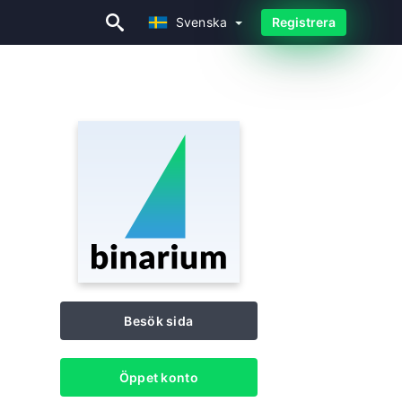
Svenska
Registrera
Svenska
Besök sida
Öppet konto