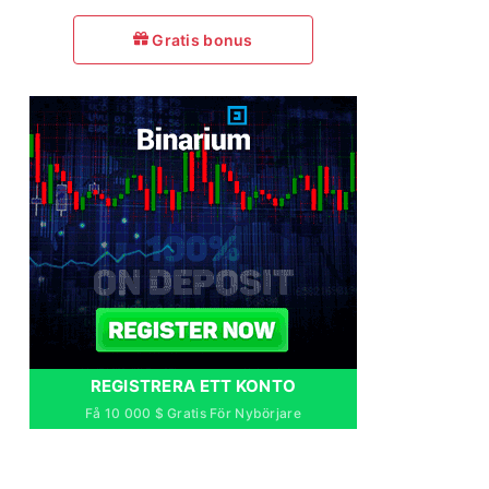
Gratis bonus
REGISTRERA ETT KONTO
Få 10 000 $ Gratis För Nybörjare