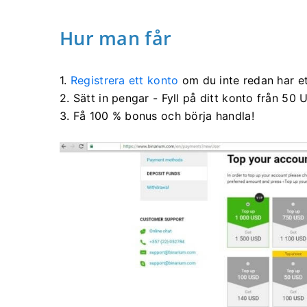
Hur man får
1.
Registrera ett konto
om du inte redan har et
2. Sätt in pengar - Fyll på ditt konto från 50
3. Få 100 % bonus och börja handla!