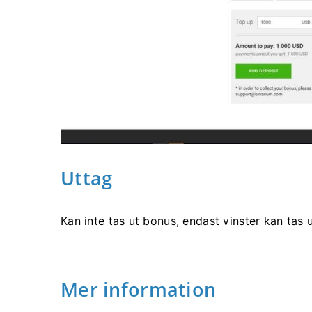
Uttag
Kan inte tas ut bonus, endast vinster kan tas 
Mer information