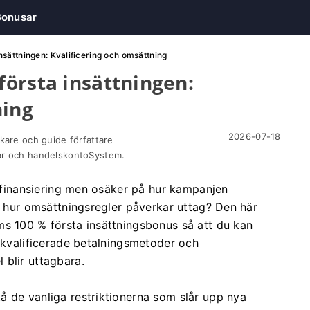
Bonusar
sättningen: Kvalificering och omsättning
örsta insättningen:
ning
2026-07-18
kare och guide författare
ar och handelskontoSystem.
ta finansiering men osäker på hur kampanjen
er hur omsättningsregler påverkar uttag? Den här
ms 100 % första insättningsbonus så att du kan
, kvalificerade betalningsmetoder och
 blir uttagbara.
å de vanliga restriktionerna som slår upp nya