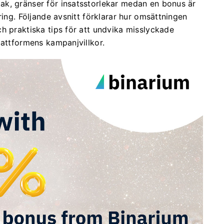
k, gränser för insatsstorlekar medan en bonus är
ring. Följande avsnitt förklarar hur omsättningen
h praktiska tips för att undvika misslyckade
lattformens kampanjvillkor.