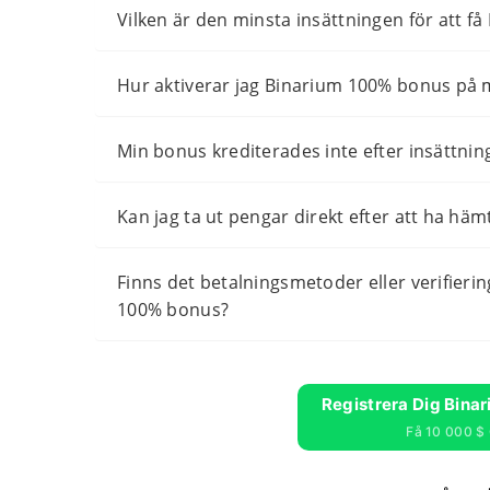
Vilken är den minsta insättningen för att f
Hur aktiverar jag Binarium 100% bonus på m
Min bonus krediterades inte efter insättnin
Kan jag ta ut pengar direkt efter att ha hä
Finns det betalningsmetoder eller verifieri
100% bonus?
Registrera Dig Binar
Få 10 000 $ 