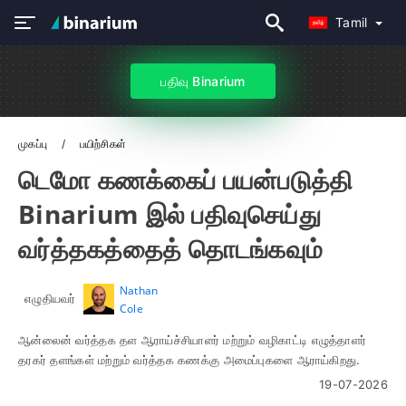
Tamil
பதிவு Binarium
முகப்பு
பயிற்சிகள்
டெமோ கணக்கைப் பயன்படுத்தி
Binarium இல் பதிவுசெய்து
வர்த்தகத்தைத் தொடங்கவும்
Nathan
எழுதியவர்
Cole
ஆன்லைன் வர்த்தக தள ஆராய்ச்சியாளர் மற்றும் வழிகாட்டி எழுத்தாளர்
தரகர் தளங்கள் மற்றும் வர்த்தக கணக்கு அமைப்புகளை ஆராய்கிறது.
19-07-2026