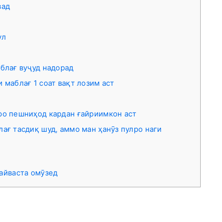
вад
ул
л
блағ вуҷуд надорад
 маблағ 1 соат вақт лозим аст
ро пешниҳод кардан ғайриимкон аст
ағ тасдиқ шуд, аммо ман ҳанӯз пулро наги
пайваста омӯзед