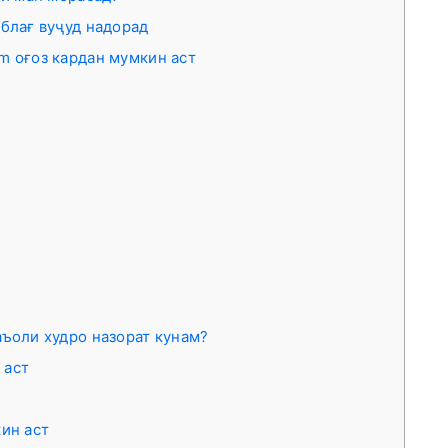
блағ вуҷуд надорад
um оғоз кардан мумкин аст
аъоли худро назорат кунам?
 аст
кин аст