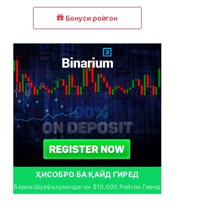
Бонуси ройгон
ҲИСОБРО БА ҚАЙД ГИРЕД
Барои Шурӯъкунандагон $10,000 Ройгон Гиред