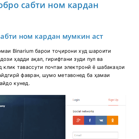
собро сабти ном кардан
сабти ном кардан мумкин аст
рмаи Binarium барои тоҷирони худ шароити
ози ҳадди ақал, гирифтани зуди пул ва
д клик тавассути почтаи электронӣ ё шабакаҳои
қайдгирӣ фавран, шумо метавонед ба ҳамаи
айдо кунед.