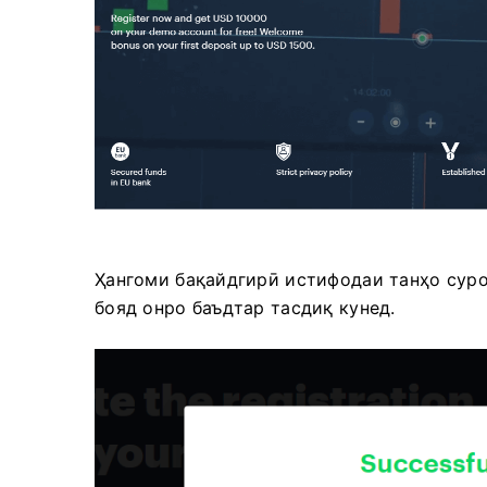
Ҳангоми бақайдгирӣ истифодаи танҳо суро
бояд онро баъдтар тасдиқ кунед.