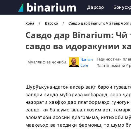
Дарсҳо
Бонусҳ
Хона
Дарсҳо
Савдо дар Binarium: Чӣ тавр ҷой
Савдо дар Binarium: Чӣ
савдо ва идоракунии х
Тадқиқотчии пла
Nathan
Муаллиф аз ҷониби
Cole
Платформаҳои бр
Шурӯъкунандагон аксар вақт барои гузашт
савдои зинда мубориза мебаранд, зеро ҷа
назорати хавфҳо дар платформаҳо гуногун 
савдо, ки ба шумо аввал лозим аст, тамар
аломатҳои асосии диаграмма, интихоби мӯ
мавқеъҳо ва тасдиқи фармоиш, то шумо би