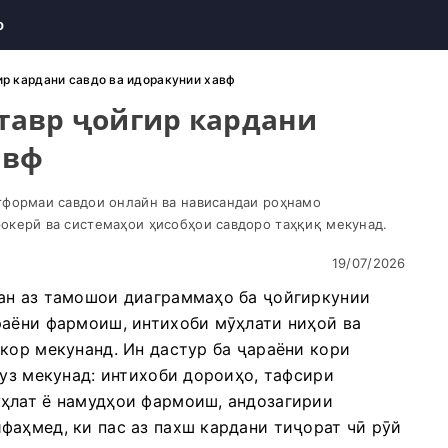
о
гир кардани савдо ва идоракунии хавф
 тавр ҷойгир кардани
авф
тформаи савдои онлайн ва нависандаи роҳнамо
окерӣ ва системаҳои ҳисобҳои савдоро таҳқиқ мекунад.
19/07/2026
ан аз тамошои диаграммаҳо ба ҷойгиркунии
раёни фармоиш, интихоби мӯҳлати ниҳоӣ ва
кор мекунанд. Ин дастур ба ҷараёни кори
куз мекунад: интихоби дороиҳо, тафсири
ҳлат ё намудҳои фармоиш, андозагирии
фаҳмед, ки пас аз пахш кардани тиҷорат чӣ рӯй