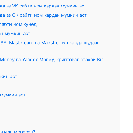
да аз VK сабти ном кардан мумкин аст
да аз OK сабти ном кардан мумкин аст
 сабти ном кунед
ан мумкин аст
ISA, Mastercard ва Maestro пур карда шудаан
Money ва Yandex.Money, криптовалютаҳои Bit
мкин аст
 мумкин аст
m
-и ман мерасад?