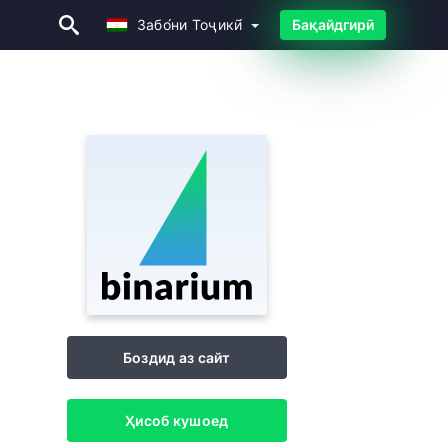
Забо́ни Тоҷикӣ́
Бақайдгирӣ
Забо́ни Тоҷикӣ́
Боздид аз сайт
Ҳисоб кушоед