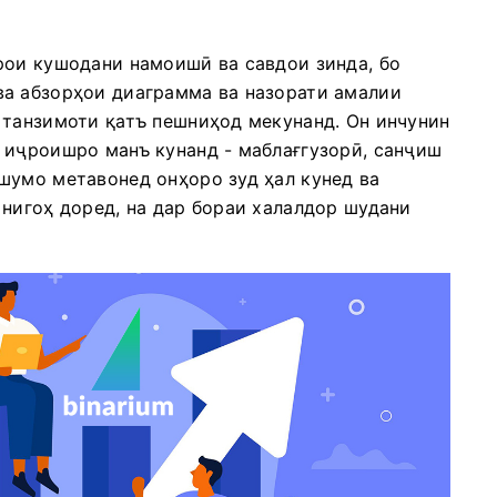
рои кушодани намоишӣ ва савдои зинда, бо
ва абзорҳои диаграмма ва назорати амалии
 танзимоти қатъ пешниҳод мекунанд. Он инчунин
 иҷроишро манъ кунанд - маблағгузорӣ, санҷиш
шумо метавонед онҳоро зуд ҳал кунед ва
 нигоҳ доред, на дар бораи халалдор шудани