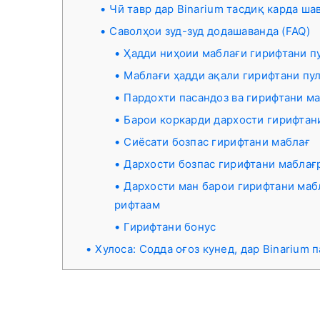
Чӣ тавр дар Binarium тасдиқ карда ша
Саволҳои зуд-зуд додашаванда (FAQ)
Ҳадди ниҳоии маблағи гирифтани п
Маблағи ҳадди ақали гирифтани пу
Пардохти пасандоз ва гирифтани ма
Барои коркарди дархости гирифтани
Сиёсати бозпас гирифтани маблағ
Дархости бозпас гирифтани маблағ
Дархости ман барои гирифтани мабл
рифтаам
Гирифтани бонус
Хулоса: Содда оғоз кунед, дар Binarium 