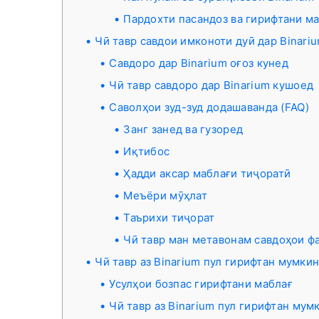
Пардохти пасандоз ва гирифтани ма
Чӣ тавр савдои имконоти дуӣ дар Binari
Савдоро дар Binarium оғоз кунед
Чӣ тавр савдоро дар Binarium кушоед
Саволҳои зуд-зуд додашаванда (FAQ)
Занг занед ва гузоред
Иқтибос
Ҳадди аксар маблағи тиҷоратӣ
Меъёри мӯҳлат
Таърихи тиҷорат
Чӣ тавр ман метавонам савдоҳои ф
Чӣ тавр аз Binarium пул гирифтан мумкин
Усулҳои бозпас гирифтани маблағ
Чӣ тавр аз Binarium пул гирифтан мум