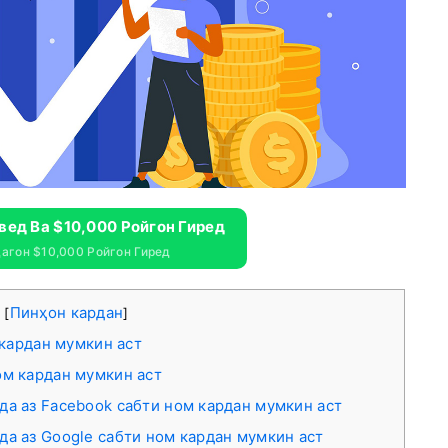
вед Ва $10,000 Ройгон Гиред
агон $10,000 Ройгон Гиред
а
Пинҳон кардан
[
]
 кардан мумкин аст
ом кардан мумкин аст
да аз Facebook сабти ном кардан мумкин аст
да аз Google сабти ном кардан мумкин аст