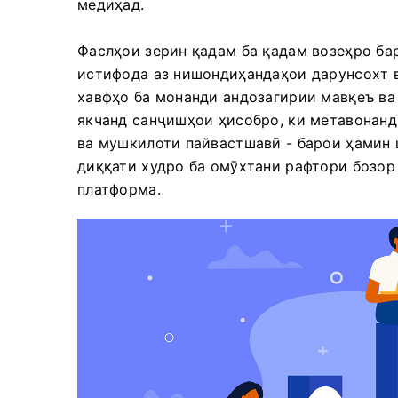
медиҳад.
Фаслҳои зерин қадам ба қадам возеҳро ба
истифода аз нишондиҳандаҳои дарунсохт 
хавфҳо ба монанди андозагирии мавқеъ ва
якчанд санҷишҳои ҳисобро, ки метавонанд
ва мушкилоти пайвастшавӣ - барои ҳамин 
диққати худро ба омӯхтани рафтори бозор
платформа.