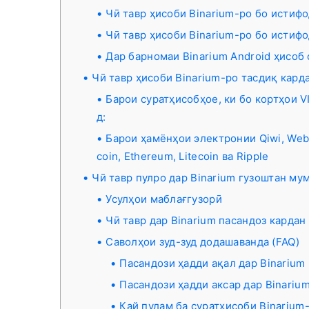
Чӣ тавр ҳисоби Binarium-ро бо истифо
Чӣ тавр ҳисоби Binarium-ро бо истифо
Дар барномаи Binarium Android ҳисоб
Чӣ тавр ҳисоби Binarium-ро тасдиқ кард
Барои суратҳисобҳое, ки бо кортҳои V
д:
Барои ҳамёнҳои электронии Qiwi, Web
coin, Ethereum, Litecoin ва Ripple
Чӣ тавр пулро дар Binarium гузоштан му
Усулҳои маблағгузорӣ
Чӣ тавр дар Binarium пасандоз кардан
Саволҳои зуд-зуд додашаванда (FAQ)
Пасандози ҳадди ақал дар Binarium
Пасандози ҳадди аксар дар Binariu
Кай пулам ба суратҳисоби Binarium