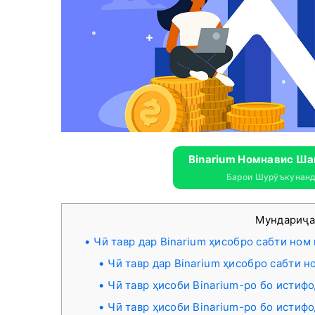
Binarium Номнавис Ша
Барои Шурӯъкунанд
Мундариҷ
Чӣ тавр дар Binarium ҳисобро сабти ном
Чӣ тавр дар Binarium ҳисобро сабти н
Чӣ тавр ҳисоби Binarium-ро бо истифо
Чӣ тавр ҳисоби Binarium-ро бо истифо