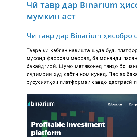
Чӣ тавр дар Binarium ҳи
мумкин аст
Чӣ тавр дар Binarium ҳисобро 
Тавре ки қаблан навишта шуда буд, платфо
мусоид фароҳам меорад, ба монанди пасанд
бақайдгирӣ. Шумо метавонед танҳо бо чан
иҷтимоии худ сабти ном кунед. Пас аз ба
хусусиятҳои платформаи савдо дастрасӣ п