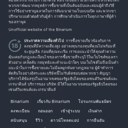
พวกเขาพัฒนากลยุทธ์การซื้อขายที่เป็นต้นฉบับและสอนผู้ค้าถึงวิธี
การใช้อย่างชาญฉลาดในการสัมมนาผ่านเว็บแบบเปิด และพวกเขา
ปรึกษาแบบตัวต่อตัวกับผู้ค้า การศึกษาดำเนินการในทุกภาษาที่ผู้ค้า
ของเราพูด
Unofficial website of the Binarium
ประกาศความเสี่ยงทั่วไป
: การซื้อขายเกี่ยวข้องกับการ
ลงทุนที่มีความเสี่ยงสูง อย่าลงทุนกองทุนที่คุณไม่พร้อมที่
จะสูญเสีย ก่อนที่คุณจะเริ่ม เราขอแนะนำให้คุณทำความ
คุ้นเคยกับกฎและเงื่อนไขของการซื้อขายที่ระบุไว้ในเว็บไซต์ของเรา
ตัวอย่าง เคล็ดลับ กลยุทธ์และคำแนะนำใดๆ บนเว็บไซต์ไม่ถือเป็นคำ
แนะนำในการซื้อขายและไม่มีผลผูกพันทางกฎหมาย ผู้ค้าทำการ
ตัดสินใจอย่างอิสระและบริษัทนี้ไม่รับผิดชอบต่อพวกเขา สัญญา
บริการได้ข้อสรุปในอาณาเขตของรัฐอธิปไตยของเซนต์วินเซนต์และ
เกรนาดีนส์ บริการของ บริษัท มีให้ในอาณาเขตของรัฐอธิปไตยของ
เซนต์วินเซนต์และเกรนาดีนส์
Binarium
เกี่ยวกับ Binarium
โปรแกรมพันธมิตร
ลงทะเบียน
ถอนออก
เข้าสู่ระบบ
เงินฝาก
สนับสนุน
รีวิว
ดาวน์โหลดแอป
การยืนยัน