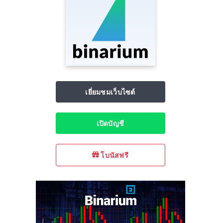
เยี่ยมชมเว็บไซต์
เปิดบัญชี
โบนัสฟรี