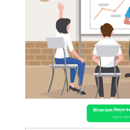
Binarium নিবন্ধন করু
নতুনদের জন্য