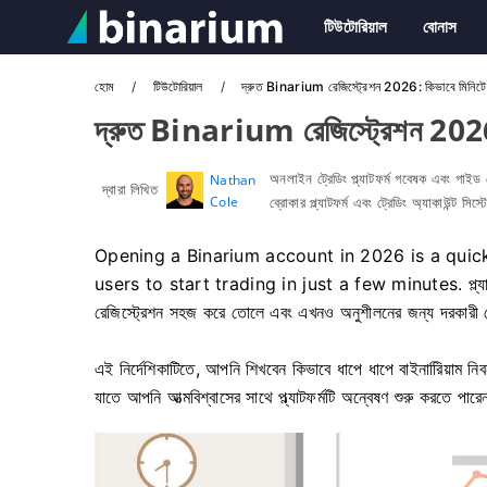
টিউটোরিয়াল
বোনাস
হোম
টিউটোরিয়াল
দ্রুত Binarium রেজিস্ট্রেশন 2026: কিভাবে মিনিটে এ
দ্রুত Binarium রেজিস্ট্রেশন 2026: 
অনলাইন ট্রেডিং প্ল্যাটফর্ম গবেষক এবং গাইড
Nathan
দ্বারা লিখিত
Cole
ব্রোকার প্ল্যাটফর্ম এবং ট্রেডিং অ্যাকাউন্ট সিস
Opening a Binarium account in 2026 is a quic
users to start trading in just a few minutes. প্ল্যাটফর্ম
রেজিস্ট্রেশন সহজ করে তোলে এবং এখনও অনুশীলনের জন্য দরকারী ট্র
এই নির্দেশিকাটিতে, আপনি শিখবেন কিভাবে ধাপে ধাপে বাইনারিিয়াম নিব
যাতে আপনি আত্মবিশ্বাসের সাথে প্ল্যাটফর্মটি অন্বেষণ শুরু করতে পার