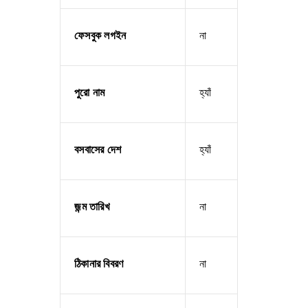
ফেসবুক লগইন
না
পুরো নাম
হ্যাঁ
বসবাসের দেশ
হ্যাঁ
জন্ম তারিখ
না
ঠিকানার বিবরণ
না