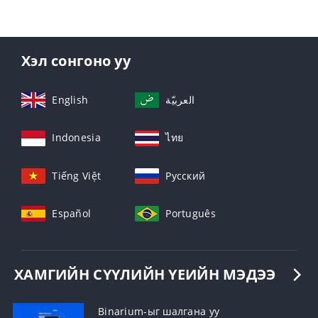
Хэл сонгоно уу
English
العربيّة
Indonesia
ไทย
Tiếng Việt
Русский
Español
Português
ХАМГИЙН СҮҮЛИЙН ҮЕИЙН МЭДЭЭ
Binarium-ыг шалгана уу