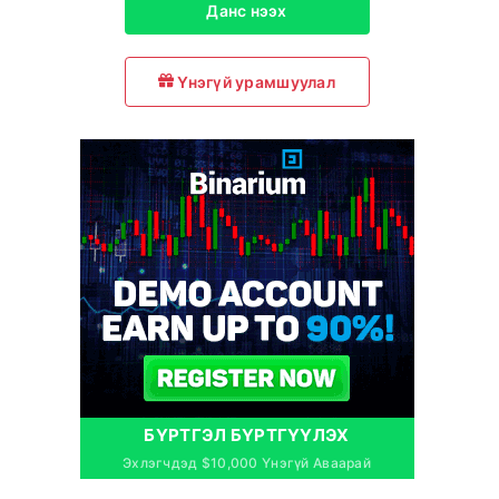
Данс нээх
Үнэгүй урамшуулал
БҮРТГЭЛ БҮРТГҮҮЛЭХ
Эхлэгчдэд $10,000 Үнэгүй Аваарай