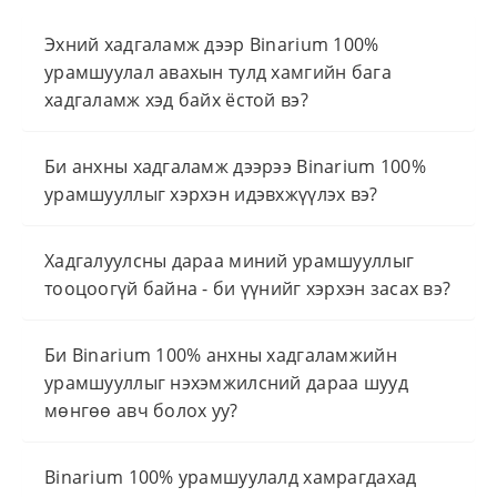
Эхний хадгаламж дээр Binarium 100%
урамшуулал авахын тулд хамгийн бага
хадгаламж хэд байх ёстой вэ?
Би анхны хадгаламж дээрээ Binarium 100%
урамшууллыг хэрхэн идэвхжүүлэх вэ?
Хадгалуулсны дараа миний урамшууллыг
тооцоогүй байна - би үүнийг хэрхэн засах вэ?
Би Binarium 100% анхны хадгаламжийн
урамшууллыг нэхэмжилсний дараа шууд
мөнгөө авч болох уу?
Binarium 100% урамшуулалд хамрагдахад