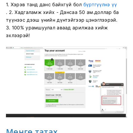
1.
Хэрэв танд данс байхгүй бол
бүртгүүлнэ үү
. 2. Хадгаламж хийх - Дансаа 50 ам.доллар ба
түүнээс дээш үнийн дүнтэйгээр цэнэглээрэй.
3. 100% урамшуулал аваад арилжаа хийж
эхлээрэй!
Мөнгө татах