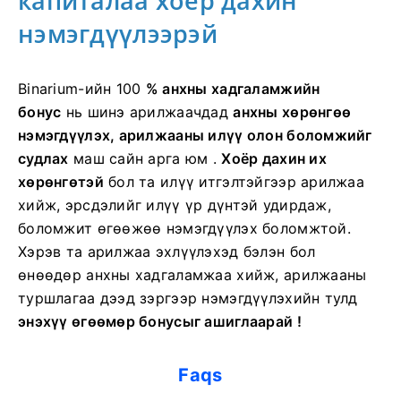
капиталаа хоёр дахин
нэмэгдүүлээрэй
Binarium-ийн 100
% анхны хадгаламжийн
бонус
нь шинэ арилжаачдад
анхны хөрөнгөө
нэмэгдүүлэх, арилжааны илүү олон боломжийг
судлах
маш сайн арга юм .
Хоёр дахин их
хөрөнгөтэй
бол та илүү итгэлтэйгээр арилжаа
хийж, эрсдэлийг илүү үр дүнтэй удирдаж,
боломжит өгөөжөө нэмэгдүүлэх боломжтой.
Хэрэв та арилжаа эхлүүлэхэд бэлэн бол
өнөөдөр анхны хадгаламжаа хийж,
арилжааны
туршлагаа дээд зэргээр нэмэгдүүлэхийн тулд
энэхүү өгөөмөр бонусыг ашиглаарай !
Faqs