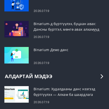
2026.07.19
Binarium-д бүртгүүлэх, буцаан авах:
Дансны бүртгэл, мөнгө авах алхамууд
2026.07.19
Binarium Демо данс
2026.07.19
АЛДАРТАЙ МЭДЭЭ
Binarium: Худалдааны данс нээгээд
бүртгүүлэх — Алхам ба шаардлага
2026.07.19