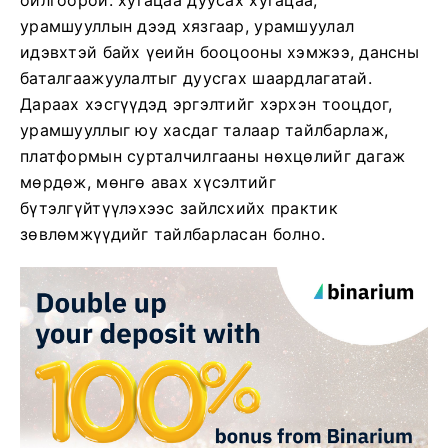
ойлгоорой: хугацаа дуусах хугацаа,
урамшууллын дээд хязгаар, урамшуулал
идэвхтэй байх үеийн бооцооны хэмжээ, дансны
баталгаажуулалтыг дуусгах шаардлагатай.
Дараах хэсгүүдэд эргэлтийг хэрхэн тооцдог,
урамшууллыг юу хасдаг талаар тайлбарлаж,
платформын сурталчилгааны нөхцөлийг дагаж
мөрдөж, мөнгө авах хүсэлтийг
бүтэлгүйтүүлэхээс зайлсхийх практик
зөвлөмжүүдийг тайлбарласан болно.