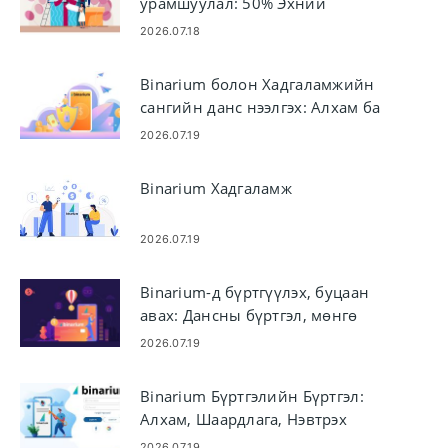
урамшуулал: 50% Эхний
хадгаламж - Эрх ба дүрэм
2026.07.18
Binarium болон Хадгаламжийн
сангийн данс нээлгэх: Алхам ба
шаардлага
2026.07.19
Binarium Хадгаламж
2026.07.19
Binarium-д бүртгүүлэх, буцаан
авах: Дансны бүртгэл, мөнгө
авах алхамууд
2026.07.19
Binarium Бүртгэлийн Бүртгэл:
Алхам, Шаардлага, Нэвтрэх
2026.07.19