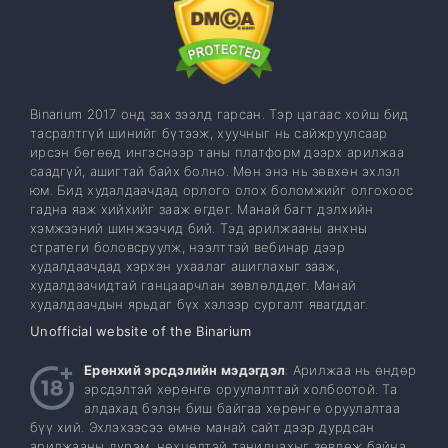
Binarium 2017 онд зах зээлд гарсан. Тэр цагаас хойш бид
тасралтгүй шинийг бүтээж, хуучныг нь сайжруулсаар
ирсэн бөгөөд ингэснээр таны платформ дээрх арилжаа
саадгүй, ашигтай байх болно. Мөн энэ нь зөвхөн эхлэл
юм. Бид худалдаачдад орлого олох боломжийг олгохоос
гадна яаж хийхийг зааж өгдөг. Манай багт дэлхийн
хэмжээний шинжээчид бий. Тэд арилжааны анхны
стратеги боловсруулж, нээлттэй вебинар дээр
худалдаачдад хэрхэн ухаалаг ашиглахыг зааж,
худалдаачидтай ганцаарчлан зөвлөлддөг. Манай
худалдаачдын ярьдаг бүх хэлээр сургалт явагддаг.
Unofficial website of the Binarium
Ерөнхий эрсдэлийн мэдэгдэл
: Арилжаа нь өндөр
эрсдэлтэй хөрөнгө оруулалттай холбоотой. Та
алдахад бэлэн биш байгаа хөрөнгө оруулалтаа
бүү хий. Эхлэхээсээ өмнө манай сайт дээр дурдсан
арилжааны дүрэм, нөхцөлтэй танилцахыг зөвлөж байна.