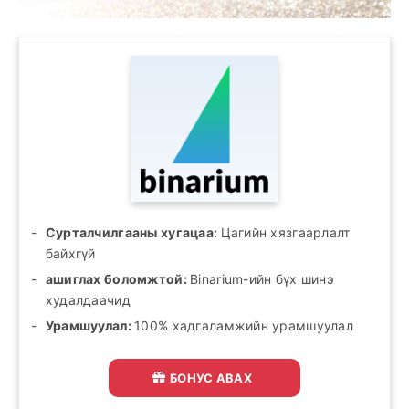
Сурталчилгааны хугацаа:
Цагийн хязгаарлалт
байхгүй
ашиглах боломжтой:
Binarium-ийн бүх шинэ
худалдаачид
Урамшуулал:
100% хадгаламжийн урамшуулал
БОНУС АВАХ