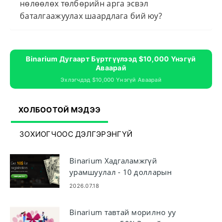
нөлөөлөх төлбөрийн арга эсвэл
баталгаажуулах шаардлага бий юу?
Binarium Дугаарт Бүртгүүлээд $10,000 Үнэгүй
Аваарай
Эхлэгчдэд $10,000 Үнэгүй Аваарай
ХОЛБООТОЙ МЭДЭЭ
ЗОХИОГЧООС ДЭЛГЭРЭНГҮЙ
Binarium Хадгаламжгүй
урамшуулал - 10 долларын
чөлөөт арилжааны зээл авахыг
2026.07.18
шаардана
Binarium тавтай морилно уу