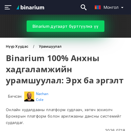
Монгол
Binarium дугаарт бүртгүүлнэ үү
Нүүр Хуудас
Урамшуулал
Binarium 100% Анхны
хадгаламжийн
урамшуулал: Эрх ба эргэлт
Nathan
Бичсэн
Cole
Онлайн худалдааны платформ судлаач, хөтөч зохиолч
Брокерын платформ болон арилжааны дансны системийг
судалдаг.
2026.07.18