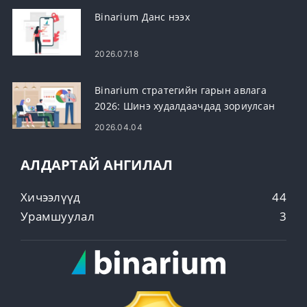
Binarium Данс нээх
2026.07.18
Binarium стратегийн гарын авлага
2026: Шинэ худалдаачдад зориулсан
шилдэг арилжааны стратеги
2026.04.04
АЛДАРТАЙ АНГИЛАЛ
Хичээлүүд
44
Урамшуулал
3