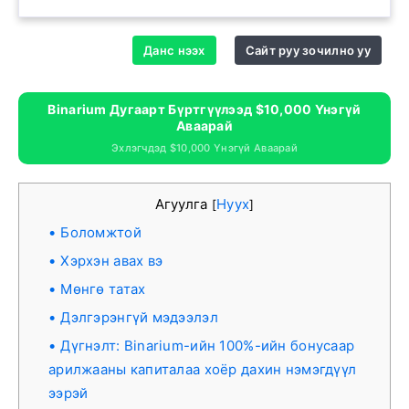
Данс нээх
Сайт руу зочилно уу
Binarium Дугаарт Бүртгүүлээд $10,000 Үнэгүй
Аваарай
Эхлэгчдэд $10,000 Үнэгүй Аваарай
Агуулга
Нуух
[
]
Боломжтой
Хэрхэн авах вэ
Мөнгө татах
Дэлгэрэнгүй мэдээлэл
Дүгнэлт: Binarium-ийн 100%-ийн бонусаар
арилжааны капиталаа хоёр дахин нэмэгдүүл
ээрэй