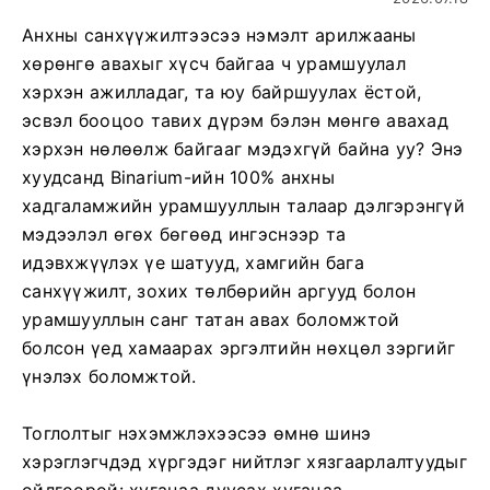
Анхны санхүүжилтээсээ нэмэлт арилжааны
хөрөнгө авахыг хүсч байгаа ч урамшуулал
хэрхэн ажилладаг, та юу байршуулах ёстой,
эсвэл бооцоо тавих дүрэм бэлэн мөнгө авахад
хэрхэн нөлөөлж байгааг мэдэхгүй байна уу? Энэ
хуудсанд Binarium-ийн 100% анхны
хадгаламжийн урамшууллын талаар дэлгэрэнгүй
мэдээлэл өгөх бөгөөд ингэснээр та
идэвхжүүлэх үе шатууд, хамгийн бага
санхүүжилт, зохих төлбөрийн аргууд болон
урамшууллын санг татан авах боломжтой
болсон үед хамаарах эргэлтийн нөхцөл зэргийг
үнэлэх боломжтой.
Тоглолтыг нэхэмжлэхээсээ өмнө шинэ
хэрэглэгчдэд хүргэдэг нийтлэг хязгаарлалтуудыг