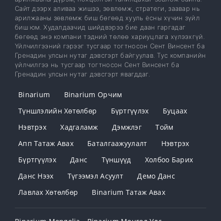
Сайт дээрх аливаа жишээ, зөвлөмж, стратеги, заавар нь
арилжааны зөвлөмж биш бөгөөд хууль ёсны хүчин зүйл
биш юм. Худалдаачид шийдвэрээ бие даан гаргадаг
бөгөөд энэ компани тэдний төлөө хариуцлага хүлээхгүй.
Үйлчилгээний гэрээг тусгаар тогтносон Сент Винсент ба
Гренадин улсын нутаг дэвсгэрт байгуулав. Тус компанийн
үйлчилгээ нь тусгаар тогтносон Сент Винсент ба
Гренадин улсын нутаг дэвсгэрт явагддаг.
Binarium
Binarium Орчим
Түншлэлийн Хөтөлбөр
Бүртгүүлэх
Буцаах
Нэвтрэх
Хадгаламж
Дэмжлэг
Тойм
Апп Татаж Авах
Баталгаажуулалт
Нэвтрэх
Бүртгүүлэх
Данс
Түншүүд
Холбоо Барих
Данс Нээх
Түгээмэл Асуулт
Демо Данс
Лавлах Хөтөлбөр
Binarium Татаж Авах