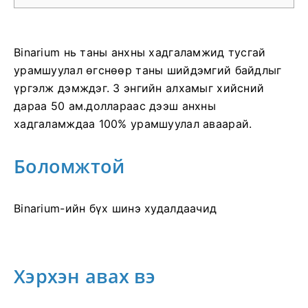
Binarium нь таны анхны хадгаламжид тусгай
урамшуулал өгснөөр таны шийдэмгий байдлыг
үргэлж дэмждэг. 3 энгийн алхамыг хийсний
дараа 50 ам.доллараас дээш анхны
хадгаламждаа 100% урамшуулал аваарай.
Боломжтой
Binarium-ийн бүх шинэ худалдаачид
Хэрхэн авах вэ