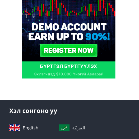
БҮРТГЭЛ БҮРТГҮҮЛЭХ
Эхлэгчдэд $10,000 Үнэгүй Аваарай
Хэл сонгоно уу
English
العربيّة