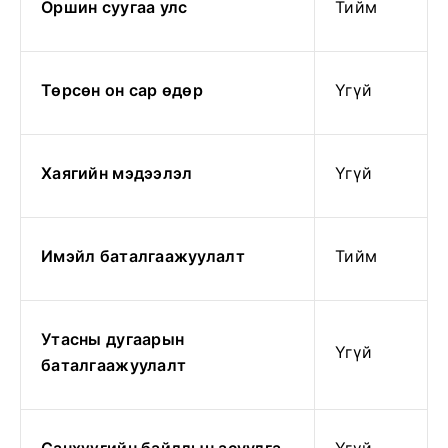
Оршин суугаа улс
Тийм
Төрсөн он сар өдөр
Үгүй
Хаягийн мэдээлэл
Үгүй
Имэйл баталгаажуулалт
Тийм
Утасны дугаарын
Үгүй
баталгаажуулалт
Санхүүгийн байдлын асуулга
Үгүй