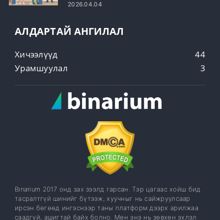
шилдэг арилжааны стратеги
2026.04.04
АЛДАРТАЙ АНГИЛАЛ
Хичээлүүд
44
Урамшуулал
3
Binarium 2017 онд зах зээлд гарсан. Тэр цагаас хойш бид
тасралтгүй шинийг бүтээж, хуучныг нь сайжруулсаар
ирсэн бөгөөд ингэснээр таны платформ дээрх арилжаа
саадгүй, ашигтай байх болно. Мөн энэ нь зөвхөн эхлэл