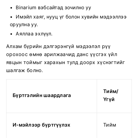
Binarium вэбсайтад зочилно уу
Имэйл хаяг, нууц үг болон хувийн мэдээллээ
оруулна уу.
Аяллаа эхлүүл.
Алхам бүрийн дэлгэрэнгүй мэдээлэл рүү
орохоос өмнө арилжаачид данс үүсгэх үйл
явцын тоймыг харахын тулд доорх хүснэгтийг
шалгаж болно.
Тийм/
Бүртгэлийн шаардлага
Үгүй
И-мэйлээр бүртгүүлэх
Тийм