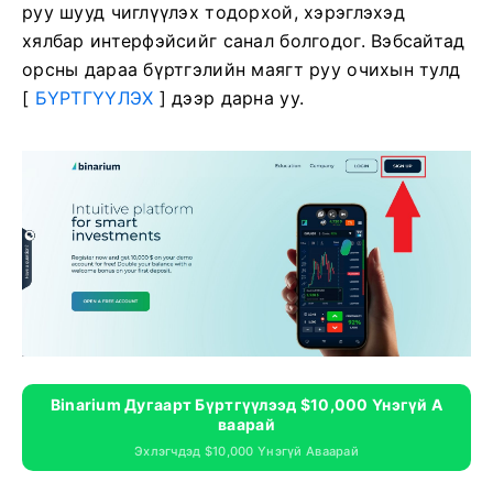
руу шууд чиглүүлэх тодорхой, хэрэглэхэд
хялбар интерфэйсийг санал болгодог. Вэбсайтад
орсны дараа бүртгэлийн маягт руу очихын тулд
[
БҮРТГҮҮЛЭХ
] дээр дарна уу.
Binarium Дугаарт Бүртгүүлээд $10,000 Үнэгүй А
Ваарай
Эхлэгчдэд $10,000 Үнэгүй Аваарай