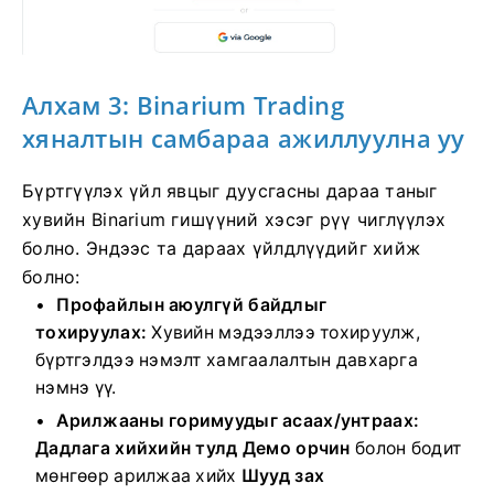
Алхам 3: Binarium Trading
хяналтын самбараа ажиллуулна уу
Бүртгүүлэх үйл явцыг дуусгасны дараа таныг
хувийн Binarium гишүүний хэсэг рүү чиглүүлэх
болно. Эндээс та дараах үйлдлүүдийг хийж
болно:
Профайлын аюулгүй байдлыг
тохируулах:
Хувийн мэдээллээ тохируулж,
бүртгэлдээ нэмэлт хамгаалалтын давхарга
нэмнэ үү.
Арилжааны горимуудыг асаах/унтраах:
Дадлага хийхийн тулд
Демо орчин
болон
бодит
мөнгөөр ​​арилжаа хийх
Шууд зах