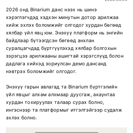
2026 онд Binarium данс нээх нь шинэ
хэрэглэгчдэд хэдхэн минутын дотор арилжаа
хийж эхлэх боломжийг олгодог хурдан бөгөөд
хялбар үйл явц юм. Энэхүү платформ нь энгийн
байдлаар бүтээгдсэн бөгөөд анхлан
суралцагчдад бүртгүүлэхэд хялбар болгохын
зэрэгцээ арилжааны ашигтай хэрэгслүүд болон
дадлага хийхэд зориулсан демо дансанд
нэвтрэх боломжийг олгодог.
Энэхүү гарын авлагад та Binarium бүртгэлийн
үйл явцыг алхам алхмаар дуусгаж, акаунтаа
хурдан тохируулах талаар сурах болно,
ингэснээр та платформыг итгэлтэйгээр судалж
эхлэх болно.