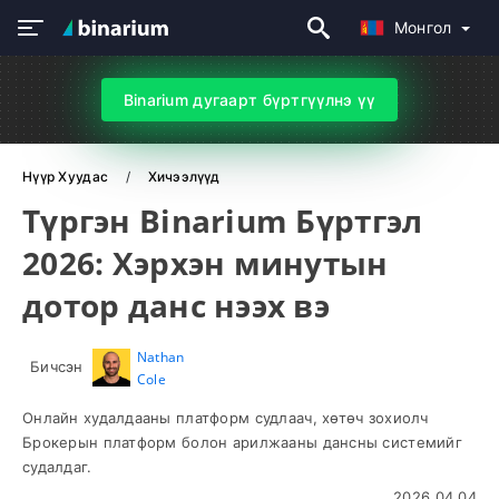
Монгол
Binarium дугаарт бүртгүүлнэ үү
Нүүр Хуудас
Хичээлүүд
Түргэн Binarium Бүртгэл
2026: Хэрхэн минутын
дотор данс нээх вэ
Nathan
Бичсэн
Cole
Онлайн худалдааны платформ судлаач, хөтөч зохиолч
Брокерын платформ болон арилжааны дансны системийг
судалдаг.
2026.04.04