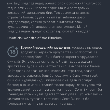
юм. Бид худалдаачдад орлого олох боломжийг олгохоос
гадна яаж хийхийг зааж өгдөг. Манай багт дэлхийн
хэмжээний шинжээчид бий. Тэд арилжааны анхны
стратеги боловсруулж, нээлттэй вебинар дээр
худалдаачдад хэрхэн ухаалаг ашиглахыг зааж,
худалдаачидтай ганцаарчлан зөвлөлддөг. Манай
худалдаачдын ярьдаг бүх хэлээр сургалт явагддаг.
Unofficial website of the Binarium
Ерөнхий эрсдэлийн мэдэгдэл
: Арилжаа нь өндөр
эрсдэлтэй хөрөнгө оруулалттай холбоотой. Та
алдахад бэлэн биш байгаа хөрөнгө оруулалтаа
бүү хий. Эхлэхээсээ өмнө манай сайт дээр дурдсан
арилжааны дүрэм, нөхцөлтэй танилцахыг зөвлөж байна.
Сайт дээрх аливаа жишээ, зөвлөмж, стратеги, заавар нь
арилжааны зөвлөмж биш бөгөөд хууль ёсны хүчин зүйл
биш юм. Худалдаачид шийдвэрээ бие даан гаргадаг
бөгөөд энэ компани тэдний төлөө хариуцлага хүлээхгүй.
Үйлчилгээний гэрээг тусгаар тогтносон Сент Винсент ба
Гренадин улсын нутаг дэвсгэрт байгуулав. Тус компанийн
үйлчилгээ нь тусгаар тогтносон Сент Винсент ба
Гренадин улсын нутаг дэвсгэрт явагддаг.