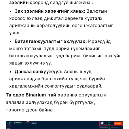
зээлийн
хооронд саадгүй шилжинэ .
Зах зээлийн хөрөнгийг хянах:
Валютын
хосоос эхлээд дижитал хөрөнгө хүртэлх
арилжааны хэрэгслүүдийн өргөн жагсаалтыг
үзэх.
Баталгаажуулалтыг эхлүүлэх:
Ирээдүйд
мөнгө татахын тулд өөрийн үнэмлэхийг
баталгаажуулахын тулд баримт бичиг илгээх үйл
явцыг эхлүүлнэ үү.
Дансаа санхүүжүүл:
Анхны шууд
арилжаандаа бэлтгэхийн тулд янз бүрийн
хадгаламжийн сонголтуудыг судлаарай.
Та одоо Binarium-тай
хөрөнгө оруулалтын
аялалаа эхлүүлэхэд бүрэн бүртгүүлж,
тоноглогдсон байна
.