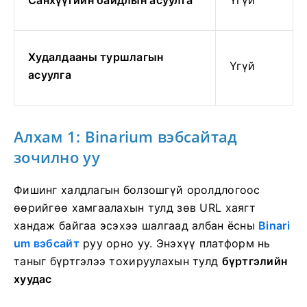
Худалдааны туршлагын
Үгүй
асуулга
Алхам 1: Binarium вэбсайтад
зочилно уу
Фишинг халдлагын болзошгүй оролдлогоос
өөрийгөө хамгаалахын тулд зөв URL хаягт
хандаж байгаа эсэхээ шалгаад
албан ёсны
Binari
um вэбсайт
руу орно уу. Энэхүү платформ нь
таныг бүртгэлээ тохируулахын тулд
бүртгэлийн
хуудас