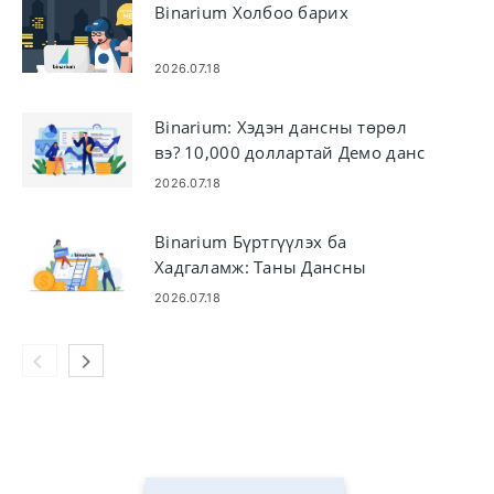
Binarium Холбоо барих
2026.07.18
Binarium: Хэдэн дансны төрөл
вэ? 10,000 доллартай Демо данс
нээ
2026.07.18
Binarium Бүртгүүлэх ба
Хадгаламж: Таны Дансны
санхүүжилтийг тайлбарлав
2026.07.18