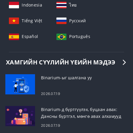
Indonesia
ไทย
Tiếng Việt
Русский
Español
Português
ХАМГИЙН СҮҮЛИЙН ҮЕИЙН МЭДЭЭ
Binarium-ыг шалгана уу
2026.07.19
Binarium-д бүртгүүлэх, буцаан авах:
Дансны бүртгэл, мөнгө авах алхамууд
2026.07.19