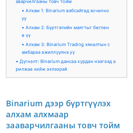
аварчилгааны товч тойм
Алхам 1: Binarium вэбсайтад зочилно
уу
Алхам 2: Бүртгэлийн маягтыг бөглөн
ө үү
Алхам 3: Binarium Trading хяналтын с
амбараа ажиллуулна уу
Дүгнэлт: Binarium дансаа хурдан нээгээд а
рилжаа хийж эхлээрэй
Binarium дээр бүртгүүлэх
алхам алхмаар
зааварчилгааны товч тойм