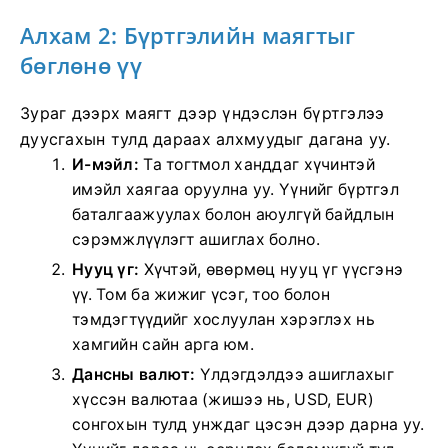
Алхам 2: Бүртгэлийн маягтыг
бөглөнө үү
Зураг дээрх маягт дээр үндэслэн бүртгэлээ
дуусгахын тулд дараах алхмуудыг дагана уу.
И-мэйл:
Та тогтмол ханддаг хүчинтэй
имэйл хаягаа оруулна уу. Үүнийг бүртгэл
баталгаажуулах болон аюулгүй байдлын
сэрэмжлүүлэгт ашиглах болно.
Нууц үг:
Хүчтэй, өвөрмөц нууц үг үүсгэнэ
үү. Том ба жижиг үсэг, тоо болон
тэмдэгтүүдийг хослуулан хэрэглэх нь
хамгийн сайн арга юм.
Дансны валют:
Үлдэгдэлдээ ашиглахыг
хүссэн валютаа (жишээ нь, USD, EUR)
сонгохын тулд унждаг цэсэн дээр дарна уу.