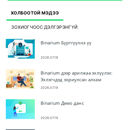
ХОЛБООТОЙ МЭДЭЭ
ЗОХИОГЧООС ДЭЛГЭРЭНГҮЙ
Binarium Бүртгүүлнэ үү
2026.07.18
Binarium дээр арилжаа эхлүүлэх:
Эхлэгчдэд зориулсан алхам
алхмаар тохируулах
2026.07.19
Binarium Демо данс
2026.07.19