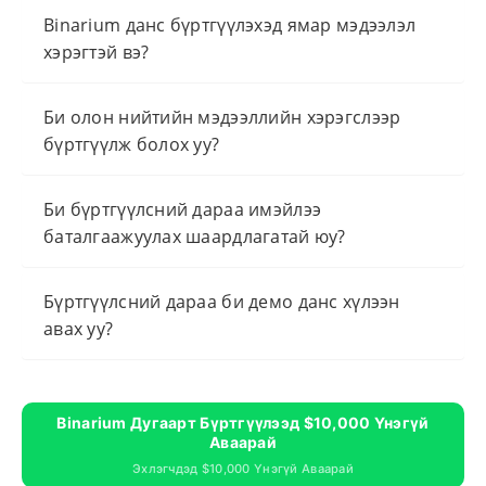
Binarium данс бүртгүүлэхэд ямар мэдээлэл
хэрэгтэй вэ?
Би олон нийтийн мэдээллийн хэрэгслээр
бүртгүүлж болох уу?
Би бүртгүүлсний дараа имэйлээ
баталгаажуулах шаардлагатай юу?
Бүртгүүлсний дараа би демо данс хүлээн
авах уу?
Binarium Дугаарт Бүртгүүлээд $10,000 Үнэгүй
Аваарай
Эхлэгчдэд $10,000 Үнэгүй Аваарай