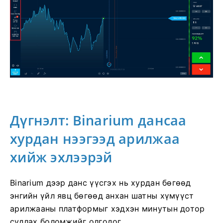
Дүгнэлт: Binarium дансаа
хурдан нээгээд арилжаа
хийж эхлээрэй
Binarium дээр данс үүсгэх нь хурдан бөгөөд
энгийн үйл явц бөгөөд анхан шатны хүмүүст
арилжааны платформыг хэдхэн минутын дотор
судлах боломжийг олгодог.