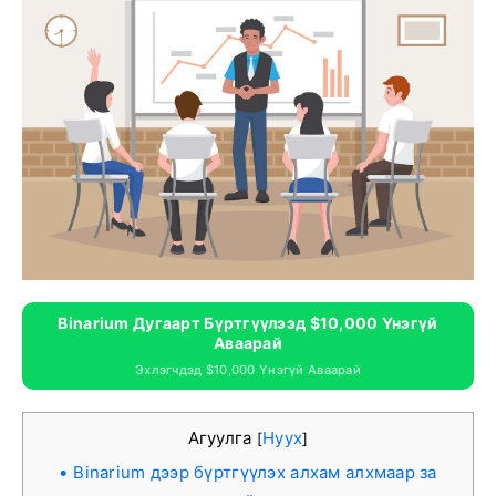
Binarium Дугаарт Бүртгүүлээд $10,000 Үнэгүй
Аваарай
Эхлэгчдэд $10,000 Үнэгүй Аваарай
Агуулга
Нуух
[
]
Binarium дээр бүртгүүлэх алхам алхмаар за