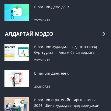
Binarium Демо данс
2026.07.19
АЛДАРТАЙ МЭДЭЭ
Binarium: Худалдааны данс нээгээд
бүртгүүлэх — Алхам ба шаардлага
2026.07.19
Binarium Данс нээх
2026.07.18
Binarium стратегийн гарын авлага
2026: Шинэ худалдаачдад зориулсан