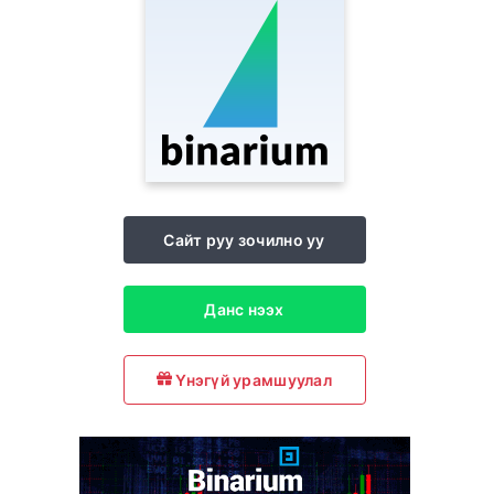
Сайт руу зочилно уу
Данс нээх
Үнэгүй урамшуулал