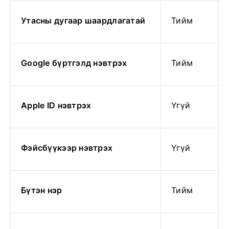
Утасны дугаар шаардлагатай
Тийм
Google бүртгэлд нэвтрэх
Тийм
Apple ID нэвтрэх
Үгүй
Фэйсбүүкээр нэвтрэх
Үгүй
Бүтэн нэр
Тийм