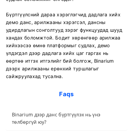
Бүртгүүлсний дараа хэрэглэгчид дадлага хийх
демо данс, арилжааны хэрэгсэл, дансны
удирдлагын сонголтууд зэрэг функцуудад шууд
хандах боломжтой. Бодит хөрөнгөөр ​​арилжаа
хийхээсээ өмнө платформыг судлах, демо
үлдэгдэл дээр дадлага хийх цаг гаргах нь
өөртөө итгэх итгэлийг бий болгож, Binarium
дээрх арилжааны ерөнхий туршлагыг
сайжруулахад тусална.
Faqs
Binarium дээр данс бүртгүүлэх нь үнэ
төлбөргүй юу?