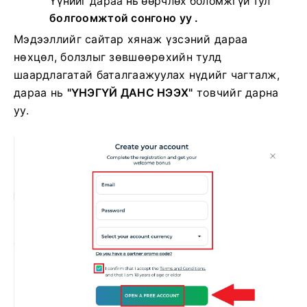
Үүнийг дараа нь өөрчлөх боломжгүй тул
болгоомжтой сонгоно уу .
Мэдээллийг сайтар хянаж үзсэний дараа
нөхцөл, болзлыг зөвшөөрөхийн тулд
шаардлагатай баталгаажуулах нүдийг чагталж,
дараа нь
"ҮНЭГҮЙ ДАНС НЭЭХ"
товчийг дарна
уу.