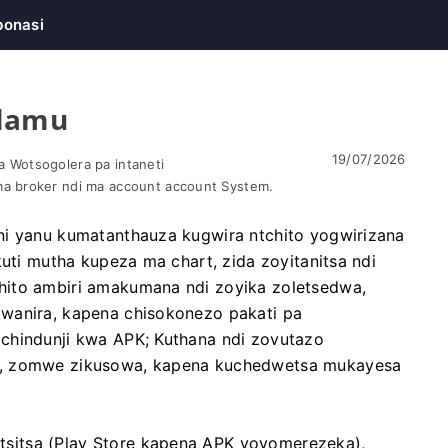
onasi
alamu
19/07/2026
 Wotsogolera pa intaneti
a broker ndi ma account account System.
ni yanu kumatanthauza kugwira ntchito yogwirizana
kuti mutha kupeza ma chart, zida zoyitanitsa ndi
hito ambiri amakumana ndi zoyika zoletsedwa,
wanira, kapena chisokonezo pakati pa
chindunji kwa APK; Kuthana ndi zovutazo
a, zomwe zikusowa, kapena kuchedwetsa mukayesa
sitsa (Play Store kapena APK yovomerezeka),