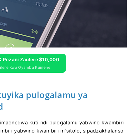
& Pezani Zaulere $10,000
aulere Kwa Oyamba Kumene
uyika pulogalamu ya
d
d imaonedwa kuti ndi pulogalamu yabwino kwambiri
di mbiri yabwino kwambiri m'sitolo, sipadzakhalanso