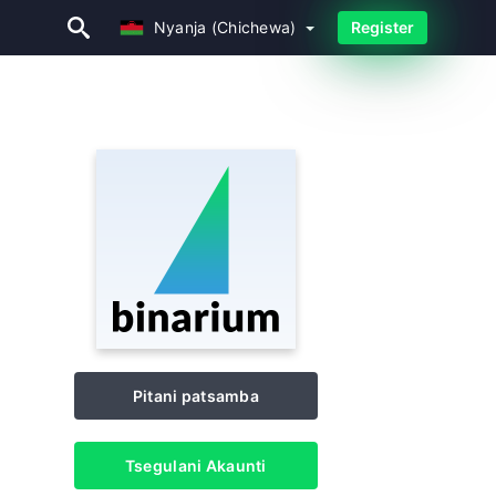
Nyanja (Chichewa)
Nyanja (Chichewa)
Register
Pitani patsamba
Tsegulani Akaunti