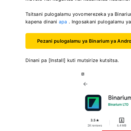
Tsitsani pulogalamu yovomerezeka ya Binari
kapena dinani
apa
. Ingosakani pulogalamu ya 
Pezani pulogalamu ya Binarium ya Andr
Dinani pa [Install] kuti mutsirize kutsitsa.