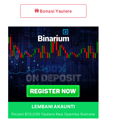
Bonasi Yaulere
LEMBANI AKAUNTI
Pezani $10,000 Yaulere Kwa Oyamba Kumene