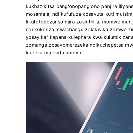
kukhazikitsa pang'onopang'ono panjira iliyo
mosamala, ndi kufufuza kosavuta kuti mutsimi
likufotokozanso njira zosinthira, momwe mun
ndi kukonza mwachangu zolakwika zomwe zim
yosayika" kapena kulephera kwa kulumikizana
zomanga zosavomerezeka ndikuchepetsa mwa
kupeza malonda amoyo.