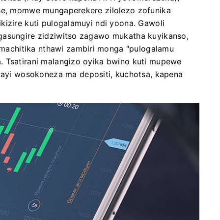
nse, momwe mungaperekere zilolezo zofunika
kizire kuti pulogalamuyi ndi yoona. Gawoli
gasungire zidziwitso zagawo mukatha kuyikanso,
achitika nthawi zambiri monga "pulogalamu
. Tsatirani malangizo oyika bwino kuti mupewe
yi wosokoneza ma depositi, kuchotsa, kapena