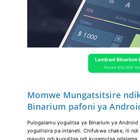
Lembani Binarium 
Pezani $10,000 Y
Momwe Mungatsitsire ndik
Binarium pafoni ya Androi
Pulogalamu yogulitsa ya Binarium ya Androi
yogulitsira pa intaneti. Chifukwa chake, ili n
mavuto ndi kugulitsa ndi kusamutsa ndalama.