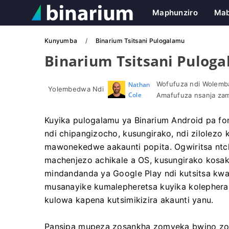
Maphunziro
Mab
Kunyumba
Binarium Tsitsani Pulogalamu
Binarium Tsitsani Pulog
Wofufuza ndi Wolemba
Nathan
Yolembedwa Ndi
Cole
Amafufuza nsanja zam
Kuyika pulogalamu ya Binarium Android pa fo
ndi chipangizocho, kusungirako, ndi zilolezo 
mawonekedwe aakaunti popita. Ogwiritsa ntc
machenjezo achikale a OS, kusungirako kosak
mindandanda ya Google Play ndi kutsitsa kwa
musanayike kumalepheretsa kuyika kolepher
kulowa kapena kutsimikizira akaunti yanu.
Pansipa mupeza zosankha zomveka bwino zot