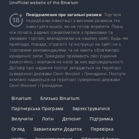
Unofficial website of the Binarium
Повідомлення про загальні ризики
: Торгівля
передбачає інвестиції з високим ризиком. Не
інвестуйте кошти, які не готові втратити. Перш
ніж почати, радимо ознайомитися з правилами та
умовами торгівлі, викладеними на нашому сайті. Будь-які
приклади, поради, стратегії та інструкції на сайті не є
торговими рекомендаціями та не мають обов’язкової
юридичної сили. Трейдери приймають свої рішення
самостійно, і компанія не несе за них відповідальності.
Договір про надання послуг укладається на території
суверенної держави Сент-Вінсент і Гренадини. Послуги
компанії надаються на території суверенної держави
Сент-Вінсент і Гренадини.
Binarium
Близько Binarium
Партнерська Програма
Зареєструватися
Вилучити
Логін
Депозит
Підтримка
Огляд
Завантажити Додаток
Перевірка