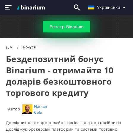
Українська
Реєстр Binarium
Дім
Бонуси
Бездепозитний бонус
Binarium - отримайте 10
доларів безкоштовного
торгового кредиту
Nathan
Автор
Cole
Дослідник платформ онлайн-торгівлі та автор посібників
Досліджує брокерські платформи та системи торгових