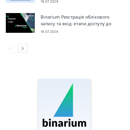
18.07.2026
Binarium Реєстрація облікового
запису та вхід: етапи доступу до
облікового запису
19.07.2026