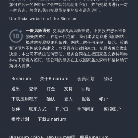
如何在公开的网络研讨会中智能地使用它们，并与交易者进行一对
一的咨询。教育以我们交易员使用的所有语言进行。
Unofficial website of the Binarium
一般风险通知
: 交易涉及高风险投资。不要投资您不准备
损失的资金。在您开始之前，我们建议您熟悉我们网站上
概述的交易规则和条件。网站上的任何示例、提示、策略
和说明均不构成交易建议，也不具有法律约束力。交易者独立做出
决定，本公司不承担任何责任。服务合同在主权国家圣文森特和格
林纳丁斯境内签订。该公司的服务在主权​​国家圣文森特和格林纳丁
斯境内提供。
Binarium
关于Binarium
会员计划
登记
退出
登录
订金
支持
回顾
下载应用程序
确认
登入
报名
帐户
伙伴
联系方式
开户口
常问问题
模拟账户
推荐计划
下载Binarium
Binarium China - Binarium中国
联系Binarium