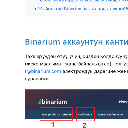
Жыйынтык: Binarium'дагы соода тажрый
Binarium аккаунтун кант
Текшерүүдөн өтүү үчүн, сизден Колдонууч
(жеке маалымат жана байланыштар) толту
t@binarium.com
электрондук дарегине жөн
суранабыз.