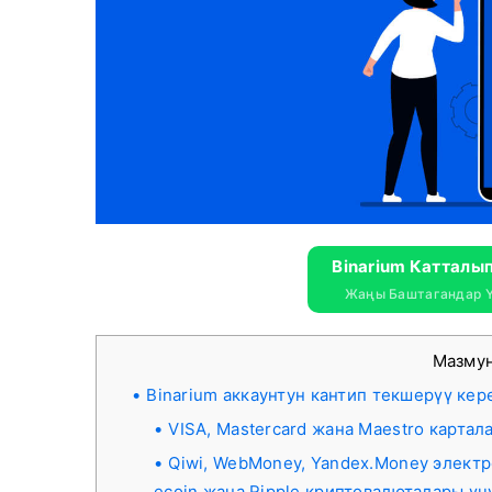
Binarium Катталы
Жаңы Баштагандар Ү
Мазму
Binarium аккаунтун кантип текшерүү кер
VISA, Mastercard жана Maestro картал
Qiwi, WebMoney, Yandex.Money электро
ecoin жана Ripple криптовалюталары үч