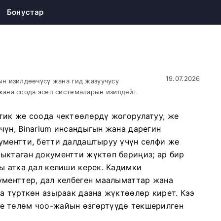
Бонустар
19.07.2026
н изилдөөчүсү жана гид жазуучусу
ана соода эсеп системаларын изилдейт.
тик же соода чектөөлөрдү жогорулатуу, же
чүн, Binarium инсандыгын жана дарегин
ументти, бетти далдаштыруу үчүн селфи же
ыктаган документти жүктөп бериңиз; ар бир
ы атка дал келиши керек. Кадимки
ументтер, дал келбеген маалыматтар жана
а түрткөн азыраак даана жүктөөлөр кирет. Кээ
е төлөм чоо-жайын өзгөртүүдө текшерилген