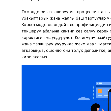
Төмөндө сиз текшерүү иш процессин, алгы
убакыттарын жана жалпы баш тартуулар үч
Көрсөтмөдө ошондой эле профилиңиздин и
текшерүү абалына кантип көз салуу керек
керектиги түшүндүрүлөт. Кечигүүнү азайту
жана тапшыруу учурунда жеке маалыматта
аткарыңыз, ошондо сиз толук депозитке, 
кире аласыз.