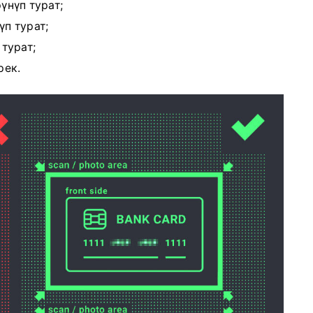
үнүп турат;
үп турат;
 турат;
рек.