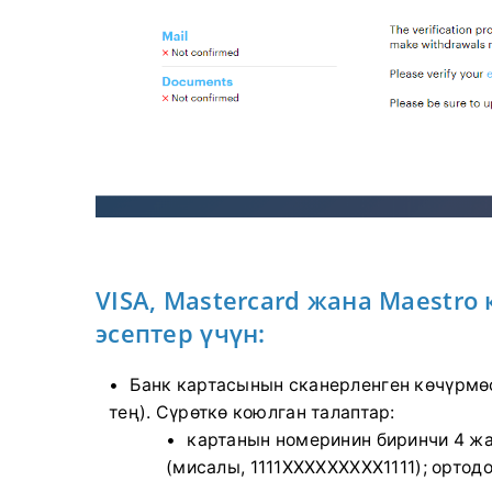
VISA, Mastercard жана Maestro
эсептер үчүн:
Банк картасынын сканерленген көчүрмөс
тең). Сүрөткө коюлган талаптар:
картанын номеринин биринчи 4 жа
(мисалы, 1111XXXXXXXXX1111); орто