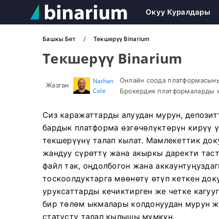
Окуу Куралдары
Башкы Бет
Текшерүү Binarium
Текшерүү Binarium
Онлайн соода платформасыны
Nathan
Жазган
Cole
Брокердик платформаларды ж
Сиз каражаттарды алуудан мурун, депозит
бардык платформа өзгөчөлүктөрүн кирүү ү
текшерүүнү талап кылат. Мамлекеттик док
жандуу сүрөттү жана акыркы даректи таст
файл так, оңдолбогон жана аккаунтуңуздаг
тоскоолдуктарга мөөнөтү өтүп кеткен док
уруксаттарды кечиктирген же четке кагууг
бир төлөм ыкмалары колдонуудан мурун ж
статусту талап кылышы мүмкүн.