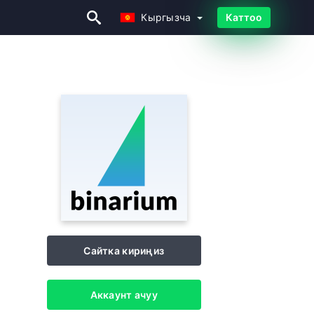
Кыргызча
Каттоо
Кыргызча
Сайтка кириңиз
Аккаунт ачуу