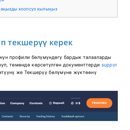
баңызды коопсуз кылыңыз
ип текшерүү керек
унун профили бөлүмүндөгү бардык талааларды
руп, төмөндө көрсөтүлгөн документтерди
suppor
өтүүнү же Текшерүү бөлүмүнө жүктөөнү