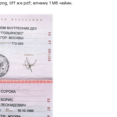
ng, tiff же pdf; өлчөмү 1 Мб чейин.