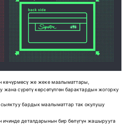
ен көчүрмөсү же жеке маалыматтары,
лу жана сүрөтү көрсөтүлгөн барактардын жогорку
 сыяктуу бардык маалыматтар так окулушу
нын ичинде деталдарынын бир бөлүгүн жашырууга