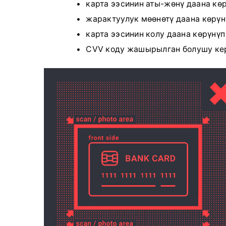
карта ээсинин аты-жөнү даана көр
жарактуулук мөөнөтү даана көрүн
карта ээсинин колу даана көрүнүп
CVV коду жашырылган болушу ке