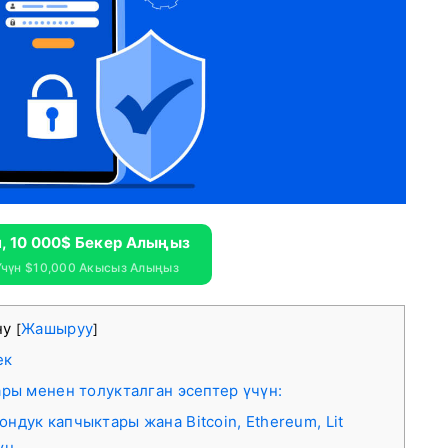
п, 10 000$ Бекер Алыңыз
чүн $10,000 Акысыз Алыңыз
ну
Жашыруу
[
]
ек
ары менен толукталган эсептер үчүн:
ндук капчыктары жана Bitcoin, Ethereum, Lit
үн