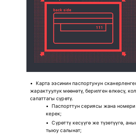
Карта ээсинин паспортунун сканерленг
жарактуулук мөөнөтү, берилген өлкөсү, ко
сапаттагы сүрөтү.
Паспорттун сериясы жана номери
керек;
Сүрөттү кесүүгө же түзөтүүгө, а
тыюу салынат;