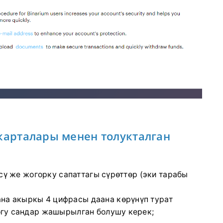
 карталары менен толукталган
ү же жогорку сапаттагы сүрөттөр (эки тарабы
на акыркы 4 цифрасы даана көрүнүп турат
догу сандар жашырылган болушу керек;