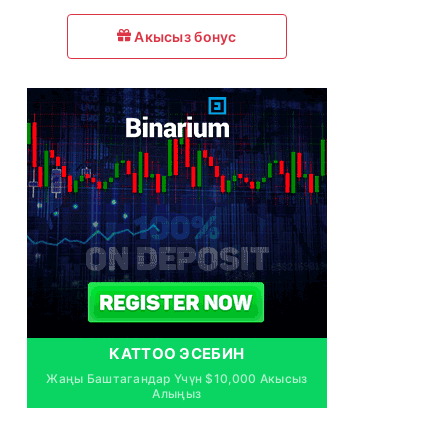
Акысыз бонус
КАТТОО ЭСЕБИН
Жаңы Баштагандар Үчүн $10,000 Акысыз
Алыңыз