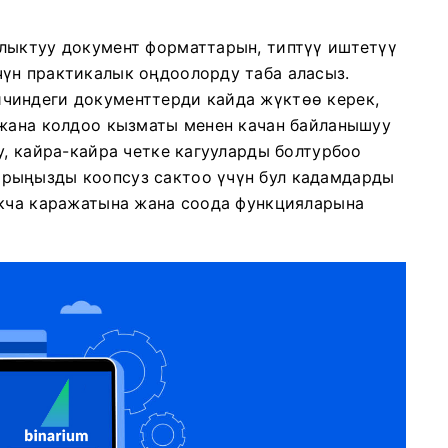
лыктуу документ форматтарын, типтүү иштетүү
үн практикалык оңдоолорду таба аласыз.
чиндеги документтерди кайда жүктөө керек,
 жана колдоо кызматы менен качан байланышуу
у, кайра-кайра четке кагууларды болтурбоо
рыңызды коопсуз сактоо үчүн бул кадамдарды
акча каражатына жана соода функцияларына