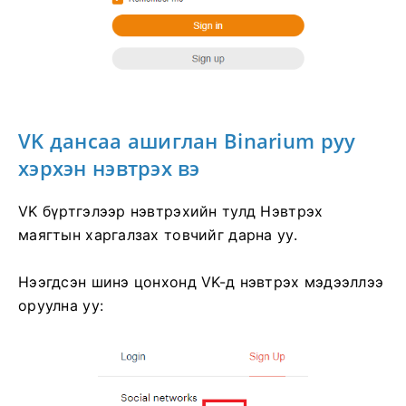
VK дансаа ашиглан Binarium руу
хэрхэн нэвтрэх вэ
VK бүртгэлээр нэвтрэхийн тулд Нэвтрэх
маягтын харгалзах товчийг дарна уу.
Нээгдсэн шинэ цонхонд VK-д нэвтрэх мэдээллээ
оруулна уу: