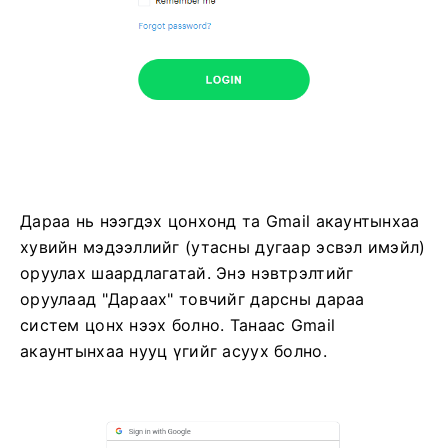
Дараа нь нээгдэх цонхонд та Gmail акаунтынхаа
хувийн мэдээллийг (утасны дугаар эсвэл имэйл)
оруулах шаардлагатай. Энэ нэвтрэлтийг
оруулаад "Дараах" товчийг дарсны дараа
систем цонх нээх болно. Танаас Gmail
акаунтынхаа нууц үгийг асуух болно.