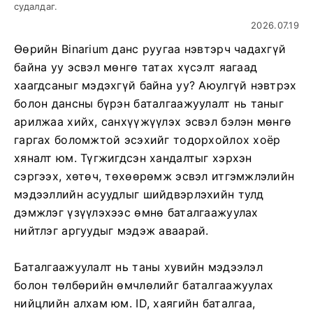
судалдаг.
2026.07.19
Өөрийн Binarium данс руугаа нэвтэрч чадахгүй
байна уу эсвэл мөнгө татах хүсэлт яагаад
хаагдсаныг мэдэхгүй байна уу? Аюулгүй нэвтрэх
болон дансны бүрэн баталгаажуулалт нь таныг
арилжаа хийх, санхүүжүүлэх эсвэл бэлэн мөнгө
гаргах боломжтой эсэхийг тодорхойлох хоёр
хяналт юм. Түгжигдсэн хандалтыг хэрхэн
сэргээх, хөтөч, төхөөрөмж эсвэл итгэмжлэлийн
мэдээллийн асуудлыг шийдвэрлэхийн тулд
дэмжлэг үзүүлэхээс өмнө баталгаажуулах
нийтлэг аргуудыг мэдэж аваарай.
Баталгаажуулалт нь таны хувийн мэдээлэл
болон төлбөрийн өмчлөлийг баталгаажуулах
нийцлийн алхам юм. ID, хаягийн баталгаа,