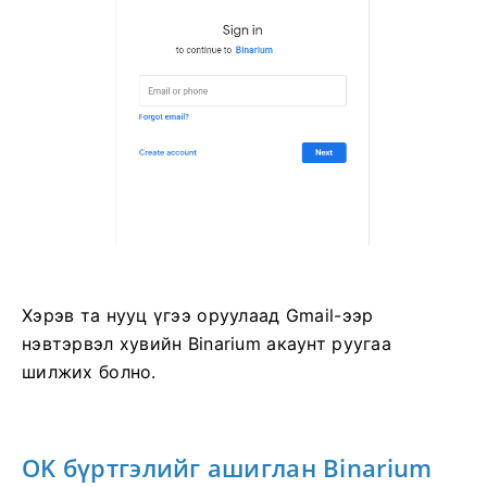
Хэрэв та нууц үгээ оруулаад Gmail-ээр
нэвтэрвэл хувийн Binarium акаунт руугаа
шилжих болно.
OK бүртгэлийг ашиглан Binarium