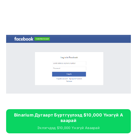
Binarium Дугаарт Бүртгүүлээд $10,000 Үнэгүй А
Ваарай
Эхлэгчдэд $10,000 Үнэгүй Аваарай