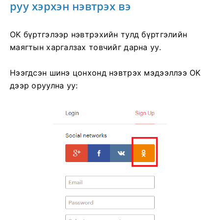
руу хэрхэн нэвтрэх вэ
OK бүртгэлээр нэвтрэхийн тулд бүртгэлийн
маягтын харгалзах товчийг дарна уу.
Нээгдсэн шинэ цонхонд нэвтрэх мэдээллээ OK
дээр оруулна уу: