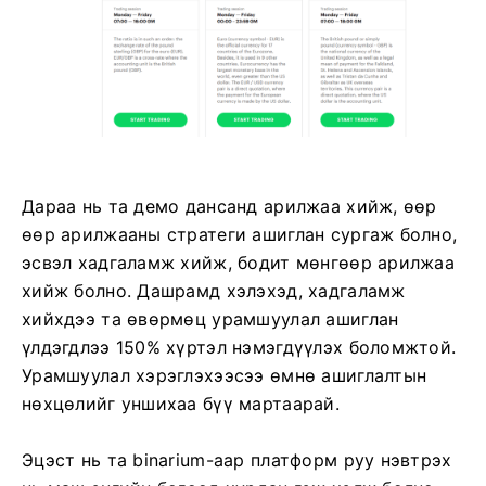
Дараа нь та демо дансанд арилжаа хийж, өөр
өөр арилжааны стратеги ашиглан сургаж болно,
эсвэл хадгаламж хийж, бодит мөнгөөр ​​арилжаа
хийж болно. Дашрамд хэлэхэд, хадгаламж
хийхдээ та өвөрмөц урамшуулал ашиглан
үлдэгдлээ 150% хүртэл нэмэгдүүлэх боломжтой.
Урамшуулал хэрэглэхээсээ өмнө ашиглалтын
нөхцөлийг уншихаа бүү мартаарай.
Эцэст нь та binarium-аар платформ руу нэвтрэх