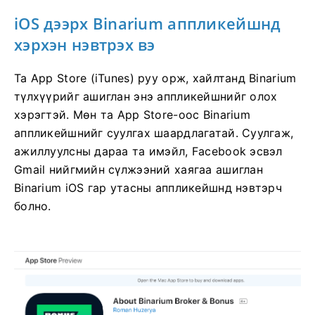
iOS дээрх Binarium аппликейшнд
хэрхэн нэвтрэх вэ
Та App Store (iTunes) руу орж, хайлтанд Binarium
түлхүүрийг ашиглан энэ аппликейшнийг олох
хэрэгтэй. Мөн та App Store-оос Binarium
аппликейшнийг суулгах шаардлагатай. Суулгаж,
ажиллуулсны дараа та имэйл, Facebook эсвэл
Gmail нийгмийн сүлжээний хаягаа ашиглан
Binarium iOS гар утасны аппликейшнд нэвтэрч
болно.