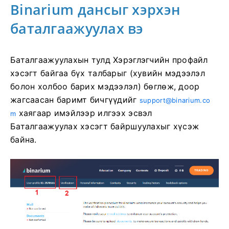
Binarium дансыг хэрхэн
баталгаажуулах вэ
Баталгаажуулахын тулд Хэрэглэгчийн профайл
хэсэгт байгаа бүх талбарыг (хувийн мэдээлэл
болон холбоо барих мэдээлэл) бөглөж, доор
жагсаасан баримт бичгүүдийг
support@binarium.co
хаягаар имэйлээр илгээх эсвэл
m
Баталгаажуулах хэсэгт байршуулахыг хүсэж
байна.