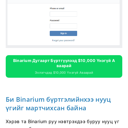
Binarium Дугаарт Бүртгүүлээд $10,000 Үнэгүй А
Ваарай
Эхлэгчдэд $10,000 Үнэгүй Аваарай
Би Binarium бүртгэлийнхээ нууц
үгийг мартчихсан байна
Хэрэв та Binarium руу нэвтрэхдээ буруу нууц үг