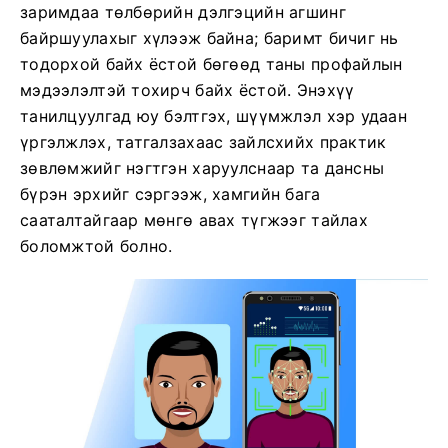
заримдаа төлбөрийн дэлгэцийн агшинг
байршуулахыг хүлээж байна; баримт бичиг нь
тодорхой байх ёстой бөгөөд таны профайлын
мэдээлэлтэй тохирч байх ёстой. Энэхүү
танилцуулгад юу бэлтгэх, шүүмжлэл хэр удаан
үргэлжлэх, татгалзахаас зайлсхийх практик
зөвлөмжийг нэгтгэн харуулснаар та дансны
бүрэн эрхийг сэргээж, хамгийн бага
сааталтайгаар мөнгө авах түгжээг тайлах
боломжтой болно.