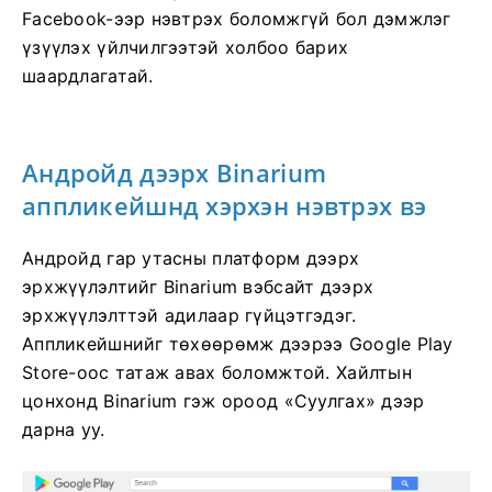
Facebook-ээр нэвтрэх боломжгүй бол дэмжлэг
үзүүлэх үйлчилгээтэй холбоо барих
шаардлагатай.
Андройд дээрх Binarium
аппликейшнд хэрхэн нэвтрэх вэ
Андройд гар утасны платформ дээрх
эрхжүүлэлтийг Binarium вэбсайт дээрх
эрхжүүлэлттэй адилаар гүйцэтгэдэг.
Аппликейшнийг төхөөрөмж дээрээ Google Play
Store-оос татаж авах боломжтой. Хайлтын
цонхонд Binarium гэж ороод «Суулгах» дээр
дарна уу.