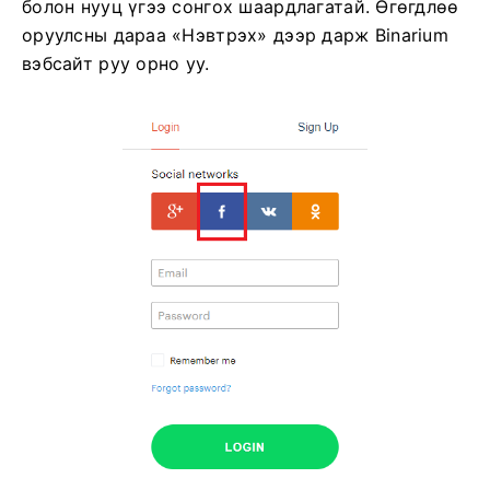
болон нууц үгээ сонгох шаардлагатай. Өгөгдлөө
оруулсны дараа «Нэвтрэх» дээр дарж Binarium
вэбсайт руу орно уу.