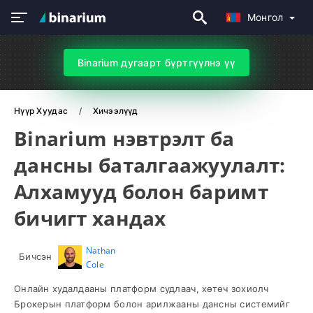
Монгол
Binarium дугаарт бүртгүүлнэ үү
Нүүр Хуудас
Хичээлүүд
Binarium нэвтрэлт ба
дансны баталгаажуулалт:
Алхамууд болон баримт
бичигт хандах
Nathan
Бичсэн
Cole
Онлайн худалдааны платформ судлаач, хөтөч зохиолч
Брокерын платформ болон арилжааны дансны системийг