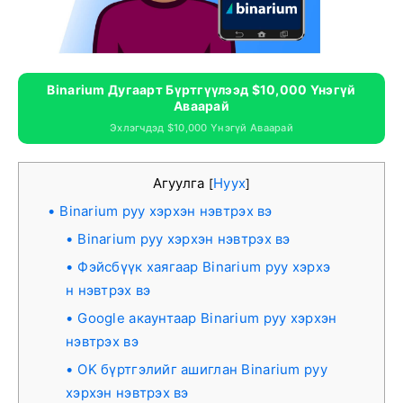
Binarium Дугаарт Бүртгүүлээд $10,000 Үнэгүй
Аваарай
Эхлэгчдэд $10,000 Үнэгүй Аваарай
Агуулга
Нуух
[
]
Binarium руу хэрхэн нэвтрэх вэ
Binarium руу хэрхэн нэвтрэх вэ
Фэйсбүүк хаягаар Binarium руу хэрхэ
н нэвтрэх вэ
Google акаунтаар Binarium руу хэрхэн
нэвтрэх вэ
OK бүртгэлийг ашиглан Binarium руу
хэрхэн нэвтрэх вэ