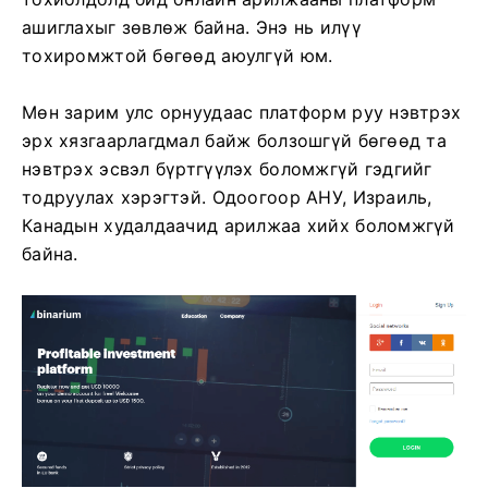
ашиглахыг зөвлөж байна. Энэ нь илүү
тохиромжтой бөгөөд аюулгүй юм.
Мөн зарим улс орнуудаас платформ руу нэвтрэх
эрх хязгаарлагдмал байж болзошгүй бөгөөд та
нэвтрэх эсвэл бүртгүүлэх боломжгүй гэдгийг
тодруулах хэрэгтэй. Одоогоор АНУ, Израиль,
Канадын худалдаачид арилжаа хийх боломжгүй
байна.