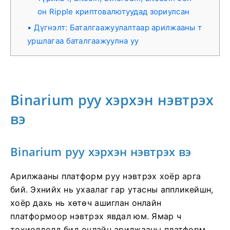
он Ripple криптовалютуудад зориулсан
Дүгнэлт: Баталгаажуулалтаар арилжааны т
уршлагаа баталгаажуулна уу
Binarium руу хэрхэн нэвтрэх
вэ
Binarium руу хэрхэн нэвтрэх вэ
Арилжааны платформ руу нэвтрэх хоёр арга
бий. Эхнийх нь ухаалаг гар утасны аппликейшн,
хоёр дахь нь хөтөч ашиглан онлайн
платформоор нэвтрэх явдал юм. Ямар ч
тохиолдолд бид онлайн арилжааны платформ