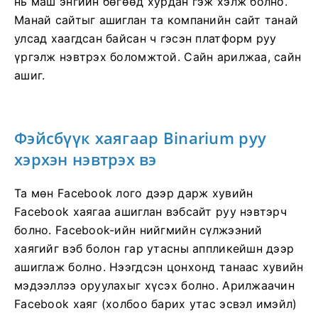
нь маш энгийн бөгөөд хурдан гэж хэлж болно.
Манай сайтыг ашиглан та компанийн сайт танай
улсад хаагдсан байсан ч гэсэн платформ руу
үргэлж нэвтрэх боломжтой. Сайн арилжаа, сайн
ашиг.
Фэйсбүүк хаягаар Binarium руу
хэрхэн нэвтрэх вэ
Та мөн Facebook лого дээр дарж хувийн
Facebook хаягаа ашиглан вэбсайт руу нэвтэрч
болно. Facebook-ийн нийгмийн сүлжээний
хаягийг вэб болон гар утасны аппликейшн дээр
ашиглаж болно. Нээгдсэн цонхонд танаас хувийн
мэдээллээ оруулахыг хүсэх болно. Арилжаачин
Facebook хаяг (холбоо барих утас эсвэл имэйл)