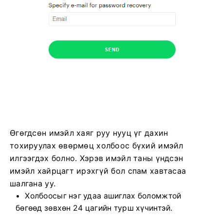
Өгөгдсөн имэйл хаяг руу нууц үг дахин
тохируулах өвөрмөц холбоос бүхий имэйл
илгээгдэх болно. Хэрэв имэйл таны үндсэн
имэйл хайрцагт ирэхгүй бол спам хавтасаа
шалгана уу.
Холбоосыг нэг удаа ашиглах боломжтой
бөгөөд зөвхөн 24 цагийн турш хүчинтэй.