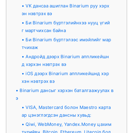
VK дансаа ашиглан Binarium руу хэрх
эн нэвтрэх вэ
Би Binarium бүртгэлийнхээ нууц үгий
г мартчихсан байна
Би Binarium бүртгэлээс имэйлийг мар
тчихаж
Андройд дээрх Binarium аппликейшн
д хэрхэн нэвтрэх вэ
iOS дээрх Binarium аппликейшнд хэр
хэн нэвтрэх вэ
Binarium дансыг хэрхэн баталгаажуулах в
э
VISA, Mastercard болон Maestro карта
ар цэнэглэгдсэн дансны хувьд:
Qiwi, WebMoney, Yandex.Money цахим
түрийвч, Bitcoin, Ethereum, Litecoin бол