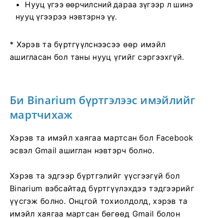
Нууц үгээ өөрчилсний дараа зүгээр л шинэ
нууц үгээрээ нэвтэрнэ үү.
* Хэрэв та бүртгүүлснээсээ өөр имэйл
ашигласан бол таны нууц үгийг сэргээхгүй.
Би Binarium бүртгэлээс имэйлийг
мартчихаж
Хэрэв та имэйл хаягаа мартсан бол Facebook
эсвэл Gmail ашиглан нэвтэрч болно.
Хэрэв та эдгээр бүртгэлийг үүсгээгүй бол
Binarium вэбсайтад бүртгүүлэхдээ тэдгээрийг
үүсгэж болно. Онцгой тохиолдолд, хэрэв та
имэйл хаягаа мартсан бөгөөд Gmail болон