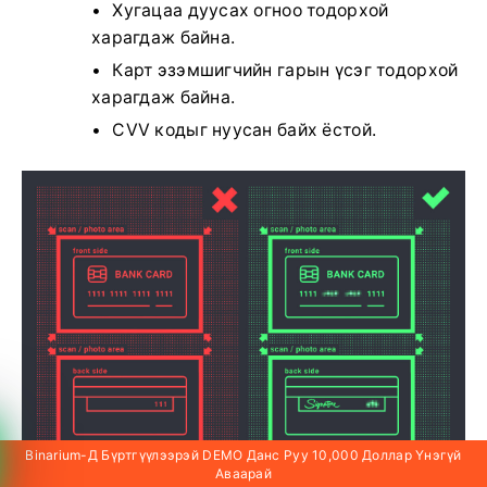
Хугацаа дуусах огноо тодорхой
харагдаж байна.
Карт эзэмшигчийн гарын үсэг тодорхой
харагдаж байна.
CVV кодыг нуусан байх ёстой.
Binarium-Д Бүртгүүлээрэй DEMO Данс Руу 10,000 Доллар Үнэгүй
Аваарай