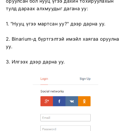
оруулсан бол нууц үгээ дахин тохируулахын
тулд дараах алхмуудыг дагана уу:
1. "Нууц үгээ мартсан уу?" дээр дарна уу.
2. Binarium-д бүртгэлтэй имэйл хаягаа оруулна
уу.
3. Илгээх дээр дарна уу.