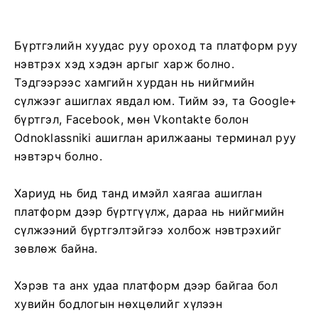
Бүртгэлийн хуудас руу ороход та платформ руу
нэвтрэх хэд хэдэн аргыг харж болно.
Тэдгээрээс хамгийн хурдан нь нийгмийн
сүлжээг ашиглах явдал юм. Тийм ээ, та Google+
бүртгэл, Facebook, мөн Vkontakte болон
Odnoklassniki ашиглан арилжааны терминал руу
нэвтэрч болно.
Хариуд нь бид танд имэйл хаягаа ашиглан
платформ дээр бүртгүүлж, дараа нь нийгмийн
сүлжээний бүртгэлтэйгээ холбож нэвтрэхийг
зөвлөж байна.
Хэрэв та анх удаа платформ дээр байгаа бол
хувийн бодлогын нөхцөлийг хүлээн