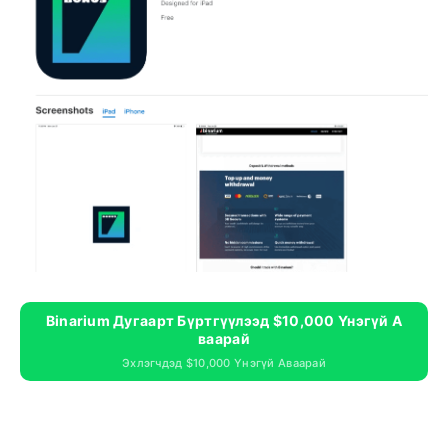
Binarium Дугаарт Бүртгүүлээд $10,000 Үнэгүй А
Ваарай
Эхлэгчдэд $10,000 Үнэгүй Аваарай