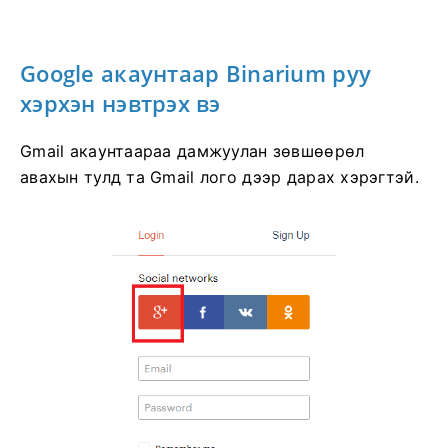
Google акаунтаар Binarium руу
хэрхэн нэвтрэх вэ
Gmail акаунтаараа дамжуулан зөвшөөрөл
авахын тулд та Gmail лого дээр дарах хэрэгтэй.