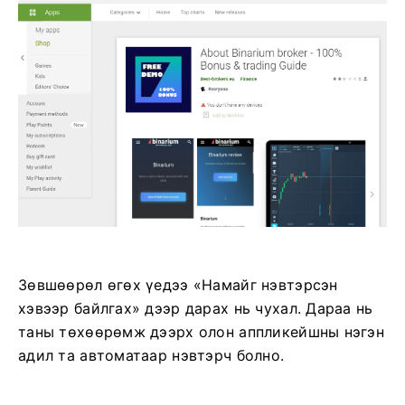
Зөвшөөрөл өгөх үедээ «Намайг нэвтэрсэн
хэвээр байлгах» дээр дарах нь чухал. Дараа нь
таны төхөөрөмж дээрх олон аппликейшны нэгэн
адил та автоматаар нэвтэрч болно.