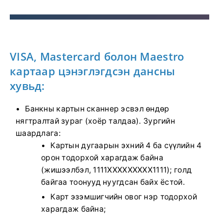
VISA, Mastercard болон Maestro
картаар цэнэглэгдсэн дансны
хувьд:
Банкны картын сканнер эсвэл өндөр
нягтралтай зураг (хоёр талдаа). Зургийн
шаардлага:
Картын дугаарын эхний 4 ба сүүлийн 4
орон тодорхой харагдаж байна
(жишээлбэл, 1111XXXXXXXXX1111); голд
байгаа тоонууд нуугдсан байх ёстой.
Карт эзэмшигчийн овог нэр тодорхой
харагдаж байна;