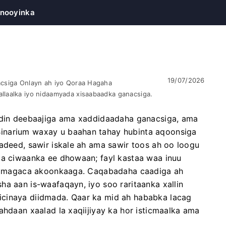
nooyinka
19/07/2026
acsiga Onlayn ah iyo Qoraa Hagaha
llaalka iyo nidaamyada xisaabaadka ganacsiga.
aadin deebaajiga ama xaddidaadaha ganacsiga, ama
inarium waxay u baahan tahay hubinta aqoonsiga
ladeed, sawir iskale ah ama sawir toos ah oo loogu
ta ciwaanka ee dhowaan; fayl kastaa waa inuu
 ah magaca akoonkaaga. Caqabadaha caadiga ah
ha aan is-waafaqayn, iyo soo raritaanka xallin
icinaya diidmada. Qaar ka mid ah hababka lacag
ahdaan xaalad la xaqiijiyay ka hor isticmaalka ama