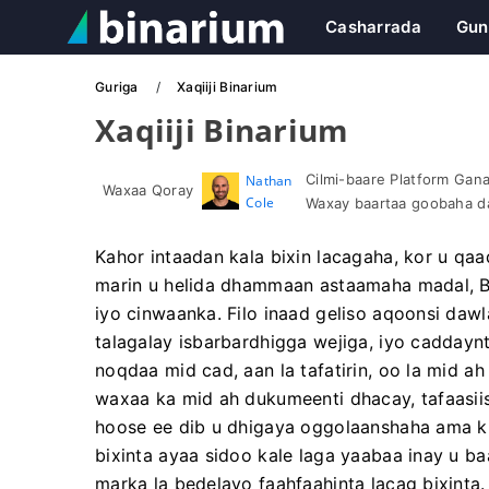
Casharrada
Gun
Guriga
Xaqiiji Binarium
Xaqiiji Binarium
Cilmi-baare Platform Gan
Nathan
Waxaa Qoray
Cole
Waxay baartaa goobaha da
Kahor intaadan kala bixin lacagaha, kor u q
marin u helida dhammaan astaamaha madal, B
iyo cinwaanka. Filo inaad geliso aqoonsi daw
talagalay isbarbardhigga wejiga, iyo caddayn
noqdaa mid cad, aan la tafatirin, oo la mid
waxaa ka mid ah dukumeenti dhacay, tafaasiis
hoose ee dib u dhigaya oggolaanshaha ama k
bixinta ayaa sidoo kale laga yaabaa inay u ba
marka la bedelayo faahfaahinta lacag bixinta.