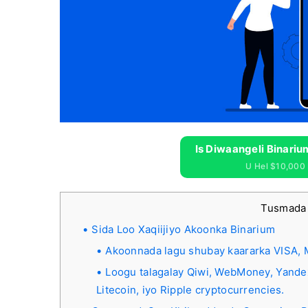
Is Diwaangeli Binariu
U Hel $10,000 
Tusmada
Sida Loo Xaqiijiyo Akoonka Binarium
Akoonnada lagu shubay kaararka VISA, 
Loogu talagalay Qiwi, WebMoney, Yande
Litecoin, iyo Ripple cryptocurrencies.