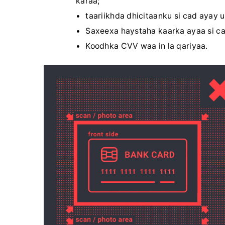
karaa;
taariikhda dhicitaanku si cad ayay 
Saxeexa haystaha kaarka ayaa si cad
Koodhka CVV waa in la qariyaa.