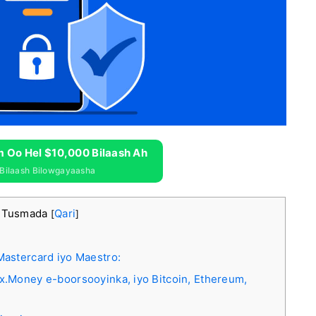
m Oo Hel $10,000 Bilaash Ah
Bilaash Bilowgayaasha
 Tusmada
Qari
[
]
Mastercard iyo Maestro:
x.Money e-boorsooyinka, iyo Bitcoin, Ethereum,