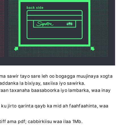
ma sawir tayo sare leh oo bogagga muujinaya xogta
danka la bixiyay, saxiixa iyo sawirka.
raan taxanaha baasaboorka iyo lambarka, waa inay
 ku jirto qarinta qayb ka mid ah faahfaahinta, waa
iff ama pdf; cabbirkiisu waa ilaa 1Mb.