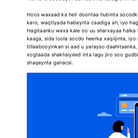
Hoos waxaad ka heli doontaa hubinta socodk
karo, waqtiyada habaynta caadiga ah, iyo hag
Hagitaanku waxa kale oo uu sharxayaa halka 
kaaga, sida loola socdo heerka xaqiijinta, iy
tillaabooyinkan si aad u yarayso daahitaanka, 
xogtaada shakhsiyeed inta lagu jiro soo gudbi
shaqeynta ganacsi.