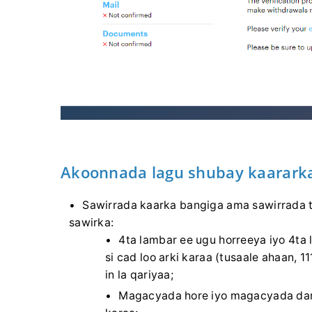
Akoonnada lagu shubay kaararka
Sawirrada kaarka bangiga ama sawirrada t
sawirka:
4ta lambar ee ugu horreeya iyo 4t
si cad loo arki karaa (tusaale ahaan,
in la qariyaa;
Magacyada hore iyo magacyada damb