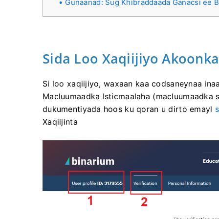
Gunaanad: Sug Khibraddaada Ganacsi ee B
Sida Loo Xaqiijiyo Akoonk
Si loo xaqiijiyo, waxaan kaa codsaneynaa in
Macluumaadka Isticmaalaha (macluumaadka sh
dukumentiyada hoos ku qoran u dirto emayl
Xaqiijinta