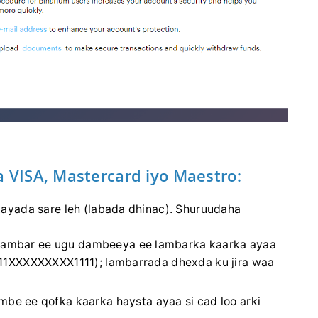
 VISA, Mastercard iyo Maestro:
ayada sare leh (labada dhinac). Shuruudaha
a lambar ee ugu dambeeya ee lambarka kaarka ayaa
 1111XXXXXXXXX1111); lambarrada dhexda ku jira waa
e ee qofka kaarka haysta ayaa si cad loo arki