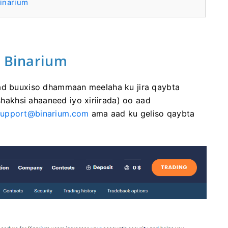
inarium
a Binarium
aad buuxiso dhammaan meelaha ku jira qaybta
akhsi ahaaneed iyo xiriirada) oo aad
support@binarium.com
ama aad ku geliso qaybta