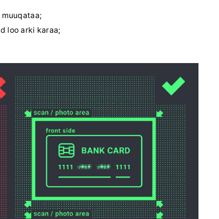
u muuqataa;
 loo arki karaa;