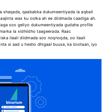
a shaqada, qaababka dukumeentiyada la aqbali
aajinta wax ku oolka ah ee diidmada caadiga ah.
laga soo geliyo dukumeentiyada gudaha profile
o marka la xidhiidho taageerada. Raac
iska ilaali diidmada soo noqnoqda, oo ilaali
nta si aad u hesho dhigaal buuxa, ka bixitaan, iyo