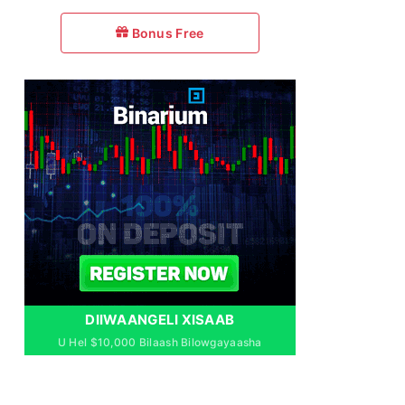
Bonus Free
DIIWAANGELI XISAAB
U Hel $10,000 Bilaash Bilowgayaasha