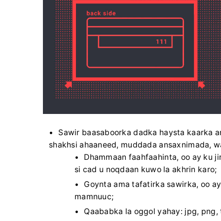
Sawir baasaboorka dadka haysta kaarka a
shakhsi ahaaneed, muddada ansaxnimada, wad
Dhammaan faahfaahinta, oo ay ku ji
si cad u noqdaan kuwo la akhrin karo;
Goynta ama tafatirka sawirka, oo ay
mamnuuc;
Qaababka la oggol yahay: jpg, png, t