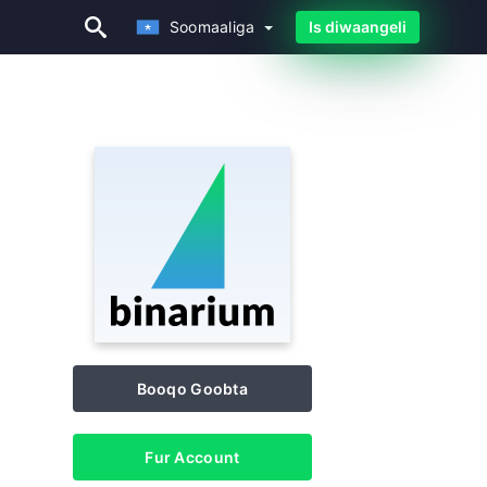
Soomaaliga
Is diwaangeli
Soomaaliga
Booqo Goobta
Fur Account