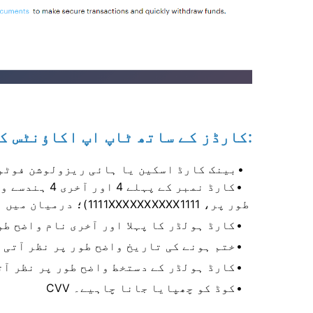
VISA، Mastercard اور Maestro کارڈز کے ساتھ ٹاپ اپ اکاؤنٹس کے لیے:
بینک کارڈ اسکین یا ہائی ریزولوشن فوٹو 
کارڈ نمبر کے پ
طور پر، 1111XXXXXXXXXX1111)؛ درمیان میں نمبر چھپائے جائیں؛
کارڈ ہولڈر کا پہلا اور آخری نام واضح طو
ختم ہونے کی تاریخ واضح طور پر نظر آتی 
کارڈ ہولڈر کے دستخط واضح طور پر نظر آت
CVV کوڈ کو چھپایا جانا چاہیے۔