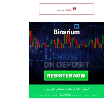
مفت بونس
ایک اکاؤنٹ رجسٹر کریں۔
ابتدائیوں کے لیے $10,000 مفت حاصل کریں۔