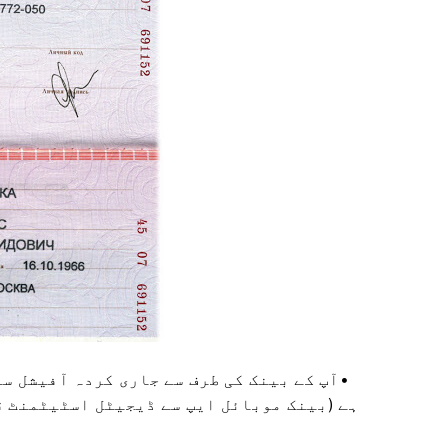
آپ کے بینک کی طرف سے جاری کردہ آفیشل س
ہے (بینک موبائل ایپ سے ڈیجیٹل اسٹیٹمنٹ ق