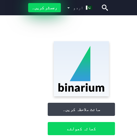
اردو
رجسٹر کریں۔
اردو
سائٹ ملاحظہ کریں۔
کھاتہ کھولئے