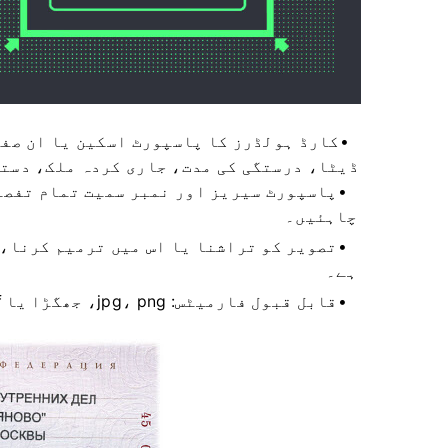
کارڈ ہولڈرز کا پاسپورٹ اسکین یا ان صفح
ڈیٹا، درستگی کی مدت، جاری کردہ ملک، دست
پاسپورٹ سیریز اور نمبر سمیت تمام تفصیل
چاہئیں۔
تصویر کو تراشنا یا اس میں ترمیم کرنا، 
ہے۔
قابل قبول فارمیٹس: jpg، png، جھگڑا یا pdf؛ سائز 1Mb تک۔