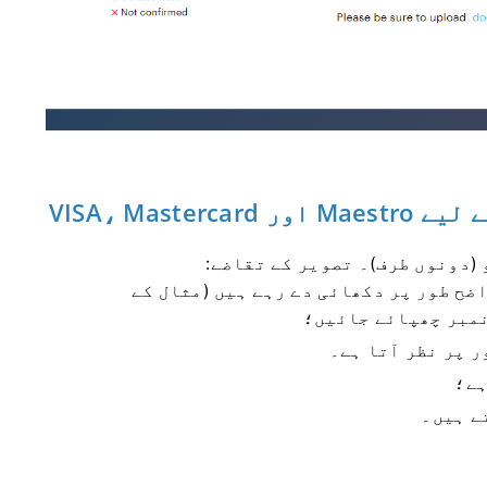
(دونوں طرف)۔ تصویر کے تقاضے:
ہلے 4 اور آخری 4 ہندسے واضح طور پر دکھائی دے رہے ہیں (مثال کے
ر پر نظر آتا ہے۔
ہے؛
ے ہیں۔