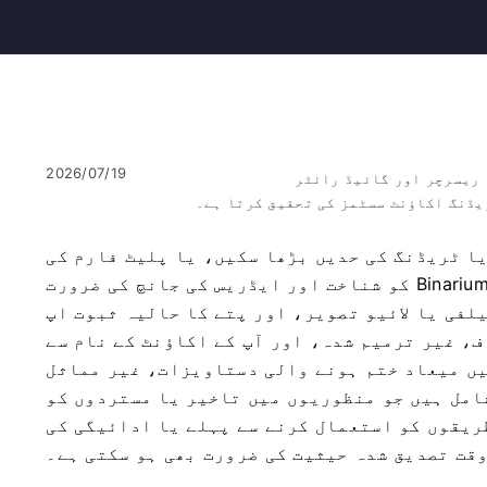
2026/07/19
 ریسرچر اور گائیڈ رائٹر
یڈنگ اکاؤنٹ سسٹمز کی تحقیق کرتا ہے۔
یا ٹریڈنگ کی حدیں بڑھا سکیں، یا پلیٹ فارم کی
تمام خصوصیات تک رسائی حاصل کر سکیں، Binarium کو شناخت اور ایڈریس کی جانچ کی ضرورت
رے کی مماثلت کے لیے سرکاری ID، سیلفی یا لائیو تصویر، اور پتے کا حالیہ ثبوت اپ
ف، غیر ترمیم شدہ، اور آپ کے اکاؤنٹ کے نام سے
ں میعاد ختم ہونے والی دستاویزات، غیر مماثل
امل ہیں جو منظوریوں میں تاخیر یا مستردوں کو
ریقوں کو استعمال کرنے سے پہلے یا ادائیگی کی
وقت تصدیق شدہ حیثیت کی ضرورت بھی ہو سکتی ہے۔