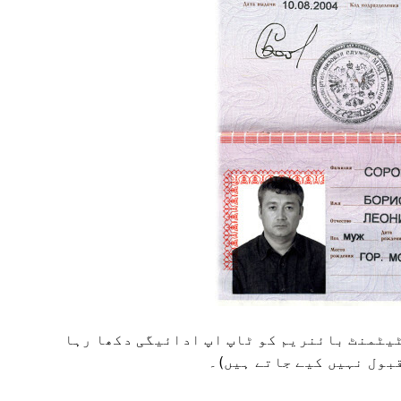
ٹیٹمنٹ بائنریم کو ٹاپ اپ ادائیگی دکھا رہا
بول نہیں کیے جاتے ہیں)۔