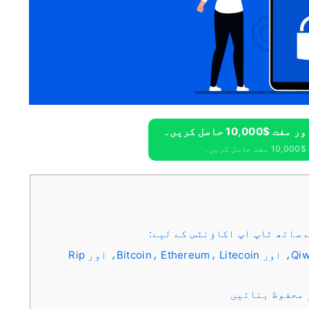
ریں۔
Qiwi، WebMoney، Yandex.Money e-wallets، اور Bitcoin، Ethereum، Litecoin، اور Rip