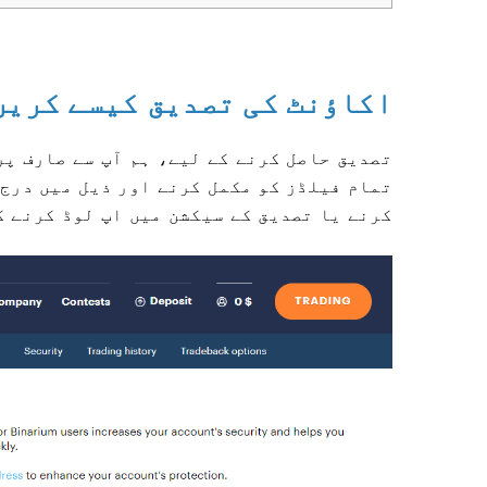
Binarium اکاؤنٹ کی تصدیق کیسے کری
تصدیق حاصل کرنے کے لیے، ہم آپ سے صارف پر
تمام فیلڈز کو مکمل کرنے اور ذیل میں درج
کرنے یا تصدیق کے سیکشن میں اپ لوڈ کرنے ک