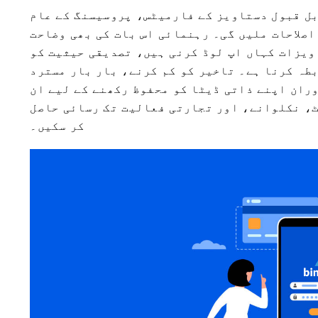
بل قبول دستاویز کے فارمیٹس، پروسیسنگ کے عام
اصلاحات ملیں گی۔ رہنمائی اس بات کی بھی وضاحت
ویزات کہاں اپ لوڈ کرنی ہیں، تصدیقی حیثیت کو
طہ کرنا ہے۔ تاخیر کو کم کرنے، بار بار مسترد
ران اپنے ذاتی ڈیٹا کو محفوظ رکھنے کے لیے ان
ٹ، نکلوانے، اور تجارتی فعالیت تک رسائی حاصل
کر سکیں۔