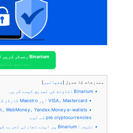
Binarium رجسٹر کریں اور مفت $10,000 حاصل کریں۔
ابتدائیوں کے لیے $10,000 مفت حاصل ک
مندرجات کا جدول
چھپائیں
]
[
Binarium اکاؤنٹ کی تصدیق کیسے کریں۔
VISA، Mastercard اور Maestro کارڈز کے ساتھ ٹاپ اپ اکاؤنٹس کے لیے:
ple cryptocurrencies کے لیے
نتیجہ: Binarium پر اپنے تجارتی تجربے کو محفوظ بنائیں