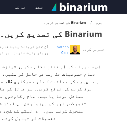
سبق
بونس
ہوم
Binarium کی تصدیق کریں۔
Binarium کی تصدیق کریں۔
آن لائن ٹریڈنگ پلیٹ فارم
Nathan
تحریر کردہ
Cole
بروکر پلیٹ فارمز اور ٹر
اس سے پہلے کہ آپ فنڈز نکال سکیں، ڈپازٹ 
ہے۔ چہ
لوڈ کرنے کی توقع کریں۔ ہر فائل کو صا
مماثل ہونا چاہیے۔ عام رکاوٹوں می
تفصیلات، اور کم ریزولوشن اپ لوڈز ش
متحرک کرتے ہیں۔ ادائیگی کے کچھ ط
تفصیلات کو تبدیل کرتے 