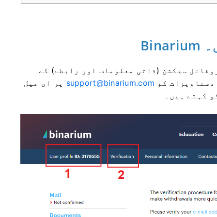
ں۔
وفائل سیکشن (ذاتی معلومات اور رابطے) کے
 دستاویزات کو
support@binarium.com
پر ای میل
و کہتے ہیں۔