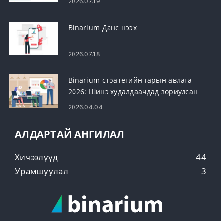
2026.07.19
Binarium Данс нээх
2026.07.18
Binarium стратегийн гарын авлага
2026: Шинэ худалдаачдад зориулсан
шилдэг арилжааны стратеги
2026.04.04
АЛДАРТАЙ АНГИЛАЛ
Хичээлүүд
44
Урамшуулал
3