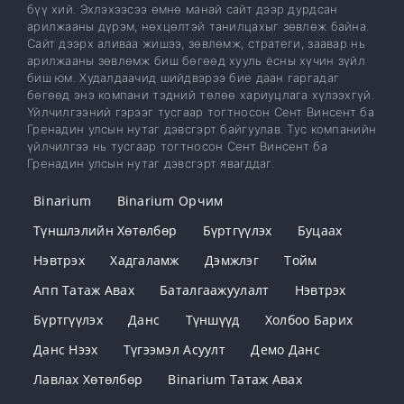
бүү хий. Эхлэхээсээ өмнө манай сайт дээр дурдсан
арилжааны дүрэм, нөхцөлтэй танилцахыг зөвлөж байна.
Сайт дээрх аливаа жишээ, зөвлөмж, стратеги, заавар нь
арилжааны зөвлөмж биш бөгөөд хууль ёсны хүчин зүйл
биш юм. Худалдаачид шийдвэрээ бие даан гаргадаг
бөгөөд энэ компани тэдний төлөө хариуцлага хүлээхгүй.
Үйлчилгээний гэрээг тусгаар тогтносон Сент Винсент ба
Гренадин улсын нутаг дэвсгэрт байгуулав. Тус компанийн
үйлчилгээ нь тусгаар тогтносон Сент Винсент ба
Гренадин улсын нутаг дэвсгэрт явагддаг.
Binarium
Binarium Орчим
Түншлэлийн Хөтөлбөр
Бүртгүүлэх
Буцаах
Нэвтрэх
Хадгаламж
Дэмжлэг
Тойм
Апп Татаж Авах
Баталгаажуулалт
Нэвтрэх
Бүртгүүлэх
Данс
Түншүүд
Холбоо Барих
Данс Нээх
Түгээмэл Асуулт
Демо Данс
Лавлах Хөтөлбөр
Binarium Татаж Авах