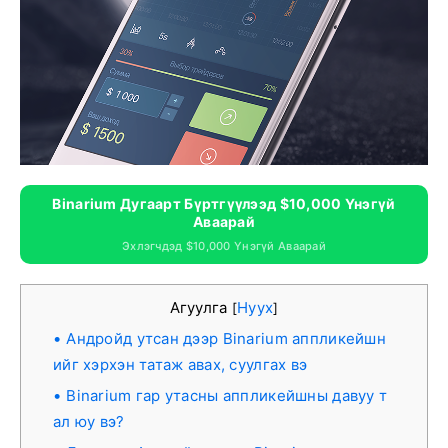
Binarium Дугаарт Бүртгүүлээд $10,000 Үнэгүй
Аваарай
Эхлэгчдэд $10,000 Үнэгүй Аваарай
Агуулга
Нуух
[
]
Андройд утсан дээр Binarium аппликейшн
ийг хэрхэн татаж авах, суулгах вэ
Binarium гар утасны аппликейшны давуу т
ал юу вэ?