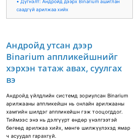
Дүгнэлт: Андройд дээрх Binarium ашиглан
саадгүй арилжаа хийх
Андройд утсан дээр
Binarium аппликейшнийг
хэрхэн татаж авах, суулгах
вэ
Андройд үйлдлийн системд зориулсан Binarium
арилжааны аппликейшн нь онлайн арилжааны
хамгийн шилдэг аппликейшн гэж тооцогддог.
Тиймээс энэ нь дэлгүүрт өндөр үнэлгээтэй
бөгөөд арилжаа хийх, мөнгө шилжүүлэхэд ямар
ч асуудал гарахгүй.