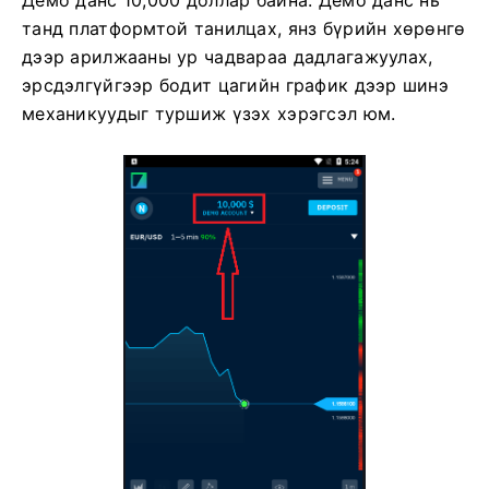
Демо данс 10,000 доллар байна. Демо данс нь
танд платформтой танилцах, янз бүрийн хөрөнгө
дээр арилжааны ур чадвараа дадлагажуулах,
эрсдэлгүйгээр бодит цагийн график дээр шинэ
механикуудыг туршиж үзэх хэрэгсэл юм.