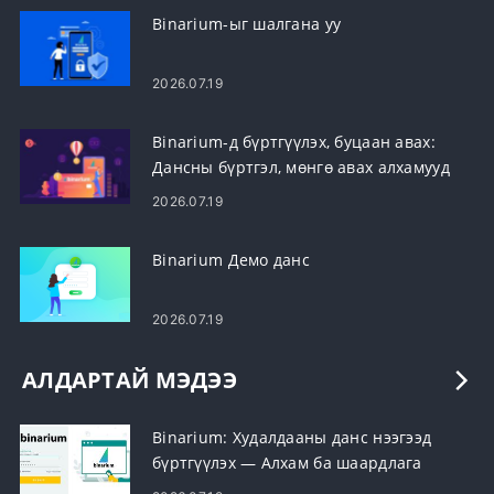
Binarium-ыг шалгана уу
2026.07.19
Binarium-д бүртгүүлэх, буцаан авах:
Дансны бүртгэл, мөнгө авах алхамууд
2026.07.19
Binarium Демо данс
2026.07.19
АЛДАРТАЙ МЭДЭЭ
Binarium: Худалдааны данс нээгээд
бүртгүүлэх — Алхам ба шаардлага