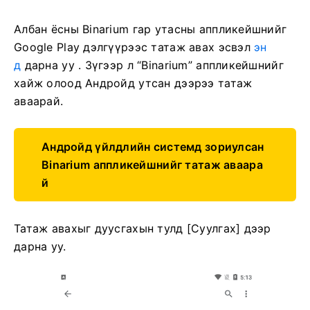
Албан ёсны Binarium гар утасны аппликейшнийг
Google Play дэлгүүрээс татаж авах эсвэл
эн
д
дарна уу . Зүгээр л “Binarium” аппликейшнийг
хайж олоод Андройд утсан дээрээ татаж
аваарай.
Андройд үйлдлийн системд зориулсан
Binarium аппликейшнийг татаж аваара
й
Татаж авахыг дуусгахын тулд [Суулгах] дээр
дарна уу.