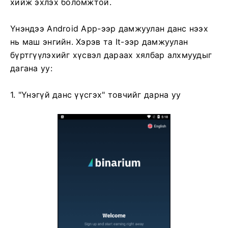
хийж эхлэх боломжтой.
Үнэндээ Android App-ээр дамжуулан данс нээх
нь маш энгийн. Хэрэв та It-ээр дамжуулан
бүртгүүлэхийг хүсвэл дараах хялбар алхмуудыг
дагана уу:
1. "Үнэгүй данс үүсгэх" товчийг дарна уу