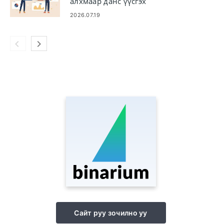
алхмаар данс үүсгэх
2026.07.19
Сайт руу зочилно уу