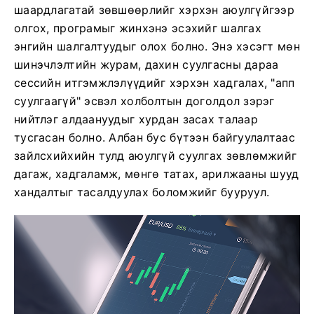
шаардлагатай зөвшөөрлийг хэрхэн аюулгүйгээр
олгох, програмыг жинхэнэ эсэхийг шалгах
энгийн шалгалтуудыг олох болно. Энэ хэсэгт мөн
шинэчлэлтийн журам, дахин суулгасны дараа
сессийн итгэмжлэлүүдийг хэрхэн хадгалах, "апп
суулгаагүй" эсвэл холболтын доголдол зэрэг
нийтлэг алдаануудыг хурдан засах талаар
тусгасан болно. Албан бус бүтээн байгуулалтаас
зайлсхийхийн тулд аюулгүй суулгах зөвлөмжийг
дагаж, хадгаламж, мөнгө татах, арилжааны шууд
хандалтыг тасалдуулах боломжийг бууруул.