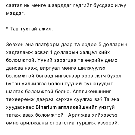
саатал нь мөнгө шаарддаг гэдгийг бусдаас илүү
мэддэг.
* Тав тухтай ажил.
Зөвхөн энэ платформ дээр та ердөө 5 долларын
хадгаламж эсвэл 1 долларын хэлцэл хийх
боломжтой. Үүний зэрэгцээ та өөрийн демо
дансаа нээж, виртуал мөнгө шилжүүлэх
боломжтой бөгөөд ингэснээр хэрэглэгч бүхэл
бүтэн үйлчилгээ болон түүний функцуудыг
шалгах боломжтой болно. Аппликейшнийг
төхөөрөмж дээрээ хэрхэн суулгах вэ? Та
энэ
хуудаснаас
Binarium аппликейшнийг
үнэгүй
татаж авах боломжтой . Арилжаа хийхээсээ
өмнө арилжааны стратегиа туршиж үзээрэй.