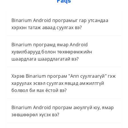
Faqs
Binarium Android програмыг гар утсандаа
хэрхэн татаж аваад суулгах вэ?
Binarium програмд ​​ямар Android
хувилбарууд болон төхөөрөмжийн
шаардлага шаардлагатай вэ?
Хэрэв Binarium програм "Апп суулгаагүй" гэж
харуулах эсвэл суулгах явцад амжилтгүй
болвол би яах ёстой вэ?
Binarium Android програм аюулгүй юу, ямар
зөвшөөрөл хүсэх вэ?