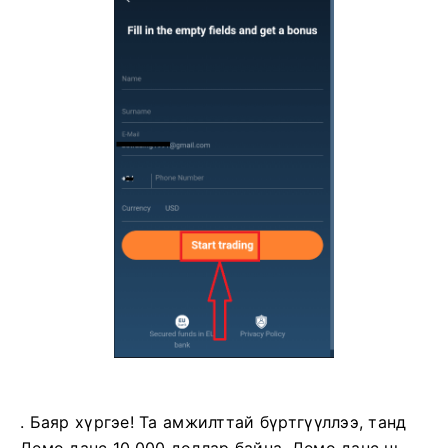
. Баяр хүргэе! Та амжилттай бүртгүүллээ, танд