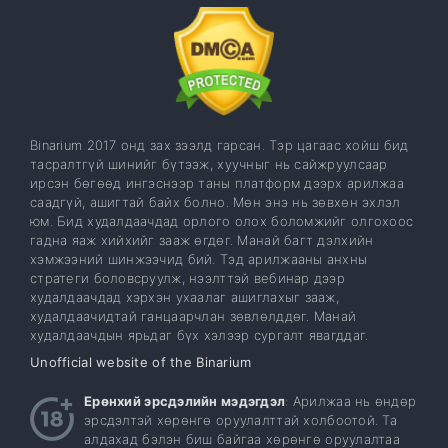
Binarium 2017 онд зах зээлд гарсан. Тэр цагаас хойш бид
тасралтгүй шинийг бүтээж, хуучныг нь сайжруулсаар
ирсэн бөгөөд ингэснээр таны платформ дээрх арилжаа
саадгүй, ашигтай байх болно. Мөн энэ нь зөвхөн эхлэл
юм. Бид худалдаачдад орлого олох боломжийг олгохоос
гадна яаж хийхийг зааж өгдөг. Манай багт дэлхийн
хэмжээний шинжээчид бий. Тэд арилжааны анхны
стратеги боловсруулж, нээлттэй вебинар дээр
худалдаачдад хэрхэн ухаалаг ашиглахыг зааж,
худалдаачидтай ганцаарчлан зөвлөлддөг. Манай
худалдаачдын ярьдаг бүх хэлээр сургалт явагддаг.
Unofficial website of the Binarium
Ерөнхий эрсдэлийн мэдэгдэл
: Арилжаа нь өндөр
эрсдэлтэй хөрөнгө оруулалттай холбоотой. Та
алдахад бэлэн биш байгаа хөрөнгө оруулалтаа