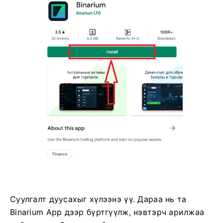
Суулгалт дуусахыг хүлээнэ үү. Дараа нь та
Binarium App дээр бүртгүүлж, нэвтэрч арилжаа