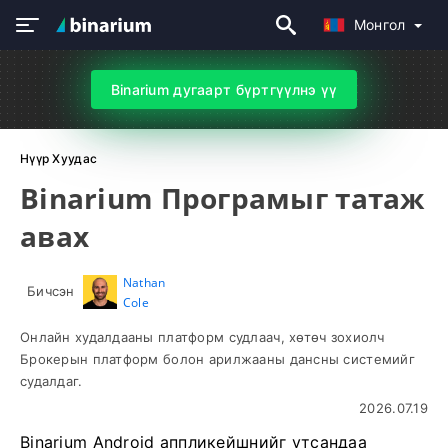
Монгол
Binarium дугаарт бүртгүүлнэ үү
Нүүр Хуудас
Binarium Програмыг татаж
авах
Nathan
Бичсэн
Cole
Онлайн худалдааны платформ судлаач, хөтөч зохиолч
Брокерын платформ болон арилжааны дансны системийг
судалдаг.
2026.07.19
Binarium Android аппликейшнийг утсандаа