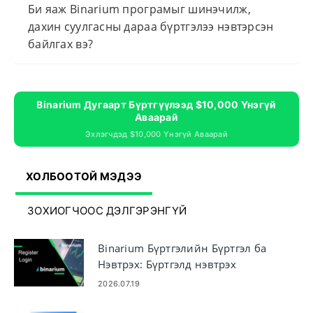
Би яаж Binarium програмыг шинэчилж,
дахин суулгасны дараа бүртгэлээ нэвтэрсэн
байлгах вэ?
Binarium Дугаарт Бүртгүүлээд $10,000 Үнэгүй
Аваарай
Эхлэгчдэд $10,000 Үнэгүй Аваарай
ХОЛБООТОЙ МЭДЭЭ
ЗОХИОГЧООС ДЭЛГЭРЭНГҮЙ
Binarium Бүртгэлийн Бүртгэл ба
Нэвтрэх: Бүртгэлд нэвтрэх
алхамууд
2026.07.19