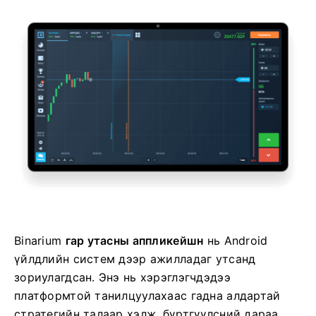
Binarium
гар утасны аппликейшн
нь Android
үйлдлийн систем дээр ажилладаг утсанд
зориулагдсан. Энэ нь хэрэглэгчдэдээ
платформтой танилцуулахаас гадна алдартай
стратегийн талаар хэлж, бүртгүүлсний дараа