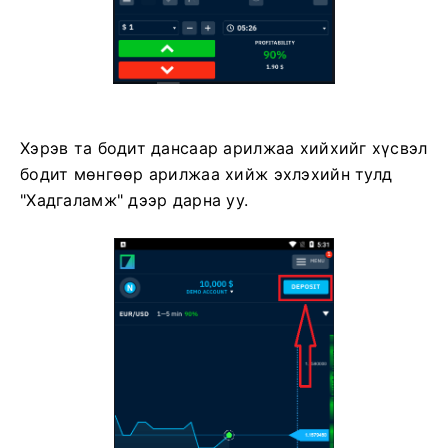
Хэрэв та бодит дансаар арилжаа хийхийг хүсвэл
бодит мөнгөөр ​​арилжаа хийж эхлэхийн тулд
"Хадгаламж" дээр дарна уу.