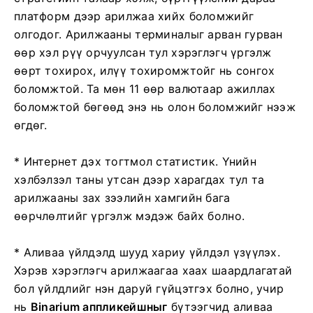
платформ дээр арилжаа хийх боломжийг
олгодог. Арилжааны терминалыг арван гурван
өөр хэл рүү орчуулсан тул хэрэглэгч үргэлж
өөрт тохирох, илүү тохиромжтойг нь сонгох
боломжтой. Та мөн 11 өөр валютаар ажиллах
боломжтой бөгөөд энэ нь олон боломжийг нээж
өгдөг.
* Интернет дэх тогтмол статистик. Үнийн
хэлбэлзэл таны утсан дээр харагдах тул та
арилжааны зах зээлийн хамгийн бага
өөрчлөлтийг үргэлж мэдэж байх болно.
* Аливаа үйлдэлд шууд хариу үйлдэл үзүүлэх.
Хэрэв хэрэглэгч арилжаагаа хаах шаардлагатай
бол үйлдлийг нэн даруй гүйцэтгэх болно, учир
нь
Binarium аппликейшныг
бүтээгчид аливаа