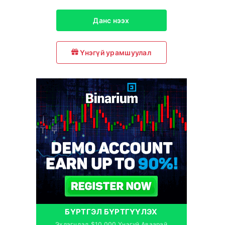
Данс нээх
Үнэгүй урамшуулал
БҮРТГЭЛ БҮРТГҮҮЛЭХ
Эхлэгчдэд $10,000 Үнэгүй Аваарай