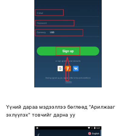
Үүний дараа мэдээллээ бөглөөд "Арилжааг
эхлүүлэх" товчийг дарна уу