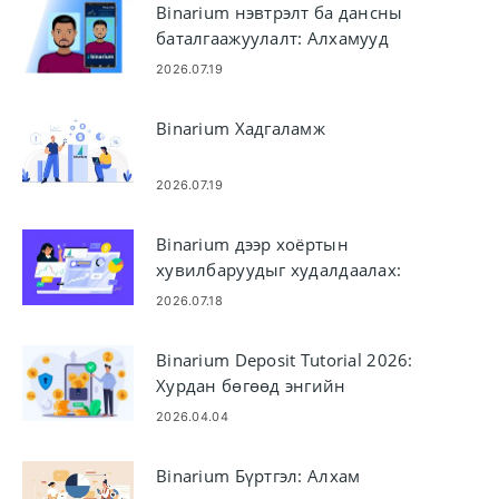
Binarium нэвтрэлт ба дансны
баталгаажуулалт: Алхамууд
болон баримт бичигт хандах
2026.07.19
Binarium Хадгаламж
2026.07.19
Binarium дээр хоёртын
хувилбаруудыг худалдаалах:
Арилжаа байршуулах, график
2026.07.18
унших, эрсдэлийг удирдах
Binarium Deposit Tutorial 2026:
Хурдан бөгөөд энгийн
санхүүжилтийн үйл явц
2026.04.04
Binarium Бүртгэл: Алхам