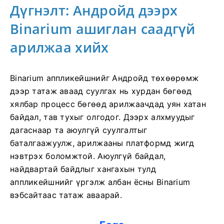
Дүгнэлт: Андройд дээрх
Binarium ашиглан саадгүй
арилжаа хийх
Binarium аппликейшнийг Андройд төхөөрөмж
дээр татаж аваад суулгах нь хурдан бөгөөд
хялбар процесс бөгөөд арилжаачдад уян хатан
байдал, тав тухыг олгодог. Дээрх алхмуудыг
дагаснаар та аюулгүй суулгалтыг
баталгаажуулж, арилжааны платформд жигд
нэвтрэх боломжтой. Аюулгүй байдал,
найдвартай байдлыг хангахын тулд
аппликейшнийг үргэлж албан ёсны Binarium
вэбсайтаас татаж аваарай.