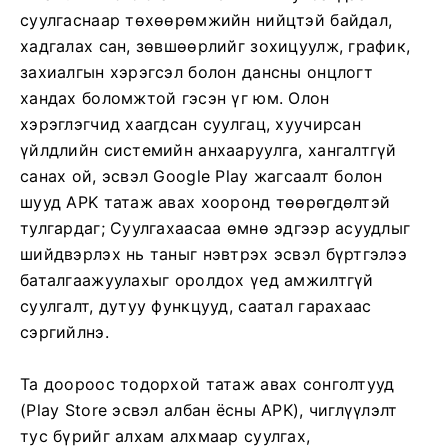
суулгаснаар төхөөрөмжийн нийцтэй байдал,
хадгалах сан, зөвшөөрлийг зохицуулж, график,
захиалгын хэрэгсэл болон дансны онцлогт
хандах боломжтой гэсэн үг юм. Олон
хэрэглэгчид хаагдсан суулгац, хуучирсан
үйлдлийн системийн анхааруулга, хангалтгүй
санах ой, эсвэл Google Play жагсаалт болон
шууд APK татаж авах хооронд төөрөгдөлтэй
тулгардаг; Суулгахаасаа өмнө эдгээр асуудлыг
шийдвэрлэх нь таныг нэвтрэх эсвэл бүртгэлээ
баталгаажуулахыг оролдох үед амжилтгүй
суулгалт, дутуу функцууд, саатал гарахаас
сэргийлнэ.
Та доороос тодорхой татаж авах сонголтууд
(Play Store эсвэл албан ёсны APK), чиглүүлэлт
тус бүрийг алхам алхмаар суулгах,