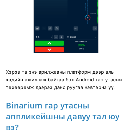
Хэрэв та энэ арилжааны платформ дээр аль
хэдийн ажиллаж байгаа бол Android гар утасны
төхөөрөмж дээрээ данс руугаа нэвтэрнэ үү.
Binarium гар утасны
аппликейшны давуу тал юу
вэ?